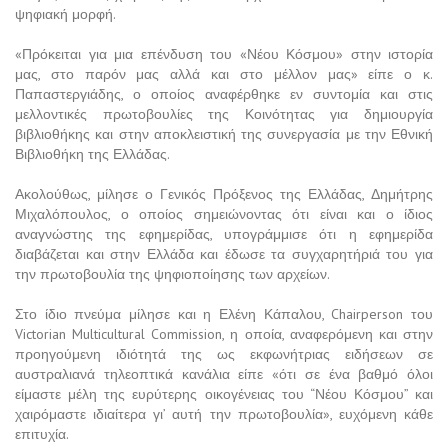
ψηφιακή μορφή.
«Πρόκειται για μια επένδυση του «Νέου Κόσμου» στην ιστορία
μας, στο παρόν μας αλλά και στο μέλλον μας» είπε ο κ.
Παπαστεργιάδης, ο οποίος αναφέρθηκε εν συντομία και στις
μελλοντικές πρωτοβουλίες της Κοινότητας για δημιουργία
βιβλιοθήκης και στην αποκλειστική της συνεργασία με την Εθνική
Βιβλιοθήκη της Ελλάδας.
Ακολούθως, μίλησε ο Γενικός Πρόξενος της Ελλάδας, Δημήτρης
Μιχαλόπουλος, ο οποίος σημειώνοντας ότι είναι και ο ίδιος
αναγνώστης της εφημερίδας, υπογράμμισε ότι η εφημερίδα
διαβάζεται και στην Ελλάδα και έδωσε τα συγχαρητήριά του για
την πρωτοβουλία της ψηφιοποίησης των αρχείων.
Στο ίδιο πνεύμα μίλησε και η Ελένη Κάπαλου, Chairperson του
Victorian Multicultural Commission, η οποία, αναφερόμενη και στην
προηγούμενη ιδιότητά της ως εκφωνήτριας ειδήσεων σε
αυστραλιανά τηλεοπτικά κανάλια είπε «ότι σε ένα βαθμό όλοι
είμαστε μέλη της ευρύτερης οικογένειας του “Νέου Κόσμου” και
χαιρόμαστε ιδιαίτερα γι’ αυτή την πρωτοβουλία», ευχόμενη κάθε
επιτυχία.