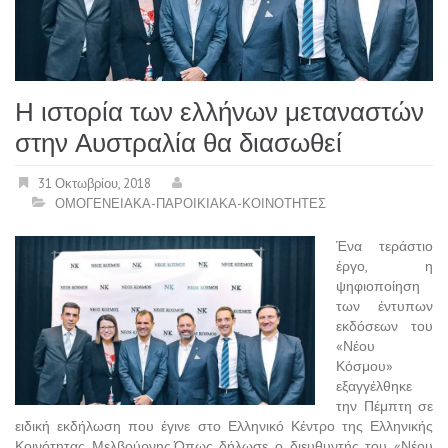
Η ιστορία των ελλήνων μεταναστών
στην Αυστραλία θα διασωθεί
31 Οκτωβρίου, 2018
ΟΜΟΓΕΝΕΙΑΚΑ-ΠΑΡΟΙΚΙΑΚΑ-ΚΟΙΝΟΤΗΤΕΣ
Ένα τεράστιο
έργο, η
ψηφιοποίηση
των έντυπων
εκδόσεων του
«Νέου
Κόσμου»
εξαγγέλθηκε
την Πέμπτη σε
ειδική εκδήλωση που έγινε στο Ελληνικό Κέντρο της Ελληνικής
Κοινότητας Μελβούρνης.Όπως δήλωσε ο διευθυντής του «Νέου