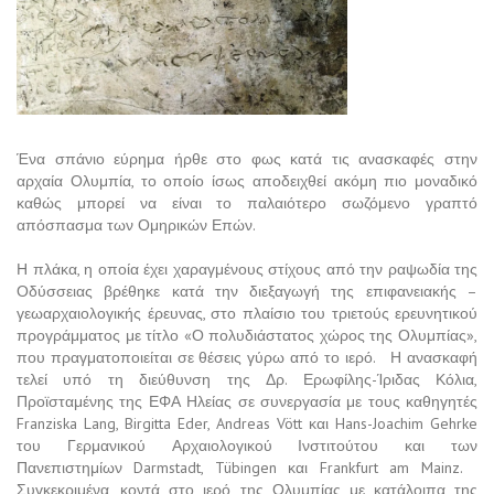
Ένα σπάνιο εύρημα ήρθε στο φως κατά τις ανασκαφές στην
αρχαία Ολυμπία, το οποίο ίσως αποδειχθεί ακόμη πιο μοναδικό
καθώς μπορεί να είναι το παλαιότερο σωζόμενο γραπτό
απόσπασμα των Ομηρικών Επών.
Η πλάκα, η οποία έχει χαραγμένους στίχους από την ραψωδία της
Οδύσσειας βρέθηκε κατά την διεξαγωγή της επιφανειακής –
γεωαρχαιολογικής έρευνας, στο πλαίσιο του τριετούς ερευνητικού
προγράμματος με τίτλο «Ο πολυδιάστατος χώρος της Ολυμπίας»,
που πραγματοποιείται σε θέσεις γύρω από το ιερό. Η ανασκαφή
τελεί υπό τη διεύθυνση της Δρ. Ερωφίλης-Ίριδας Κόλια,
Προϊσταμένης της ΕΦΑ Ηλείας σε συνεργασία με τους καθηγητές
Franziska Lang, Birgitta Eder, Andreas Vött και Hans-Joachim Gehrke
του Γερμανικού Αρχαιολογικού Ινστιτούτου και των
Πανεπιστημίων Darmstadt, Tübingen και Frankfurt am Mainz.
Συγκεκριμένα, κοντά στο ιερό της Ολυμπίας με κατάλοιπα της