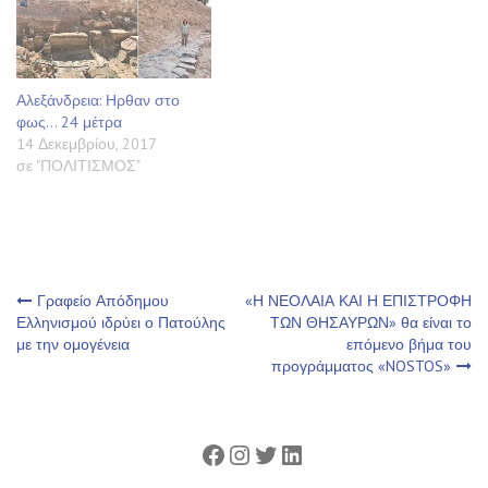
Αλεξάνδρεια: Ηρθαν στο
φως… 24 μέτρα
14 Δεκεμβρίου, 2017
σε "ΠΟΛΙΤΙΣΜΟΣ"
Πλοήγηση
Γραφείο Απόδημου
«Η ΝΕΟΛΑΙΑ ΚΑΙ Η ΕΠΙΣΤΡΟΦΗ
Ελληνισμού ιδρύει ο Πατούλης
ΤΩΝ ΘΗΣΑΥΡΩΝ» θα είναι το
με την ομογένεια
επόμενο βήμα του
άρθρων
προγράμματος «NOSTOS»
Facebook
Instagram
Twitter
Linkedin