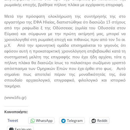
ρωμαϊκής εποχής, βρέθηκε πήλινη πλάκα με εγχάρακτη επιγραφή.
Μετά την πρόσφατη ολοκλήρωση της συντήρησής της στο
εργαστήριο της ΕΦΑ Ηλείας, διαπιστώθηκε ότι διασώζει 13 στίχους
από την ραψωδία ξ της Οδύσσειας (ομιλία του Οδυσσέα στον
Εύμαιο) και σύμφωνα με την πρώτη εκτίμησή μας, μπορεί να
χρονολογηθεί στη ρωμαϊκή εποχή και πιθανώς πριν από τον 3ο αι.
μ.Χ. Από την ερευνητική ομάδα επισημαίνεται το γεγονός ότι
εφόσον αυτή η προκαταρκτική χρονολόγηση επιβεβαιωθεί κατά τη
συστηματική μελέτη της επιγραφής που έχει ήδη αρχίσει, τότε η
πήλινη πλάκα θα διασώζει ίσως το παλαιότερο σωζόμενο γραπτό
απόσπασμα των Ομηρικών Επών που έχει έρθει στο φως. Αυτό
σημαίνει πως αποτελεί πέραν της μοναδικότητάς της, ένα
σπουδαίο αρχαιολογικό, επιγραφικό, φιλολογικό και ιστορικό
τεκμήριο.
(www.lifo.gr)
Κοινοποιήστε:
Tweet
WhatsApp
Telegram
Reddit
Εκτύπωση