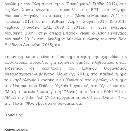
Αγγλία με τον Ολυμπιακό Ύμνο (Παναθηναϊκό Στάδιο, 2012), στις
μεγάλες Xριστουγεννιάτικες συναυλίες της ΕΡΤ στο Μέγαρο
Μουσικής Αθηνών, στις όπερες Tosca (Μέγαρο Μουσικής 2011 και
Ηρώδειο 2012), Carmen (Εθνική Λυρική Σκηνή, 2010 & 2011),
Pagliacci (Ηρώδειο, ΕΛΣ, 2009 & 2011), Τannhäuser (Μέγαρο
Μουσικής, 2009), στην όπερα μπαρόκ Venus & Adonis (Μέγαρο
Μουσικής 2015), στην Ακαδημία Αθηνών τιμώντας τον σπουδαίο
Θεόδωρο Αντωνίου (2015), κ.ά.
Σημαντική επίσης είναι η δραστηριοποίηση της χορωδίας σε
αφιλοκερδείς συναυλίες για ευπαθείς ομάδες πληθυσμού, όπως
ενδεικτικά, σε εκδήλωση του Εθνικού Οργανισμού
Μεταμοσχεύσεων (Μέγαρο Μουσικής, 2011), στο παιδικό τμήμα
του καρδιολογικού νοσοκομείου “Ωνάσειο”, στο ογκολογικό τμήμα
του Νοσοκομείου Παίδων “Αγλαΐα Κυριακού”, στο “Υγεία” και στο
“Μητέρα”, σε εκδηλώσεις για τη “Φλόγα”, τα παιδιά της ΕΛΕΠΑΠ και
ΑΜΕΑ, την “ActionAid” (2013, ηχογράφηση σε CD των “Onirama”) και
την “Πίστη” (Φλοίσβος), σε γηροκομεία, κ.α.
(zougla.gr)
Κοινοποιήστε: