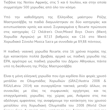
Τισβάνε της Νοτίου Αφρικής, στις 5 και 6 Ιουλίου, και στην οποία
συμμετείχαν 500 χορωδίες από όλο τον κόσμο.
Υπό την καθοδήγηση της Ελληνίδας μαέστρου Ρόζης
Μαστροσάββα, τα παιδιά διαγωνίστηκαν σε δύο κατηγορίες και
εντυπωσίασαν κριτές και κοινό. Συγκεκριμένα η Rosarte πρώτευσε
στις κατηγορίες C2 Children’s Choir/Mixed Boys Choirs (Μικτή
Χορωδία Αγοριών) με 87,13 βαθμούς και C16 στο Μικτό
Χορωδιακό Σύνολο Musica Sacra με συνοδεία με 89,88 πόντους.
Η παιδική- νεανική χορωδία Rosarte, στα 16 χρόνια πορείας της
έχει κατακτήσει πολλά βραβεία, αρχικά ως παιδική χορωδία της
ΕΡΑ, αργότερα ως παιδική χορωδία του Δήμου Αθηναίων, πάντα
υπό τη διεύθυνση της Ρόζης Μαστροσάββα.
Είναι η μόνη ελληνική χορωδία που έχει κερδίσει δύο φορές χρυσό
μετάλλιο σε Ολυμπιάδες Χορωδιών (GRAZ/Austria 2008 &
RIGA/Latvia 2014) και συνεργάζεται τακτικά, μεταξύ άλλων, σε
συναυλίες με όλες τις συμφωνικές ορχήστρες και τις
επαγγελματικές χορωδίες της χώρας μας. Ανάμεσα στις πιο
αξιόλογες εμφανίσεις της αναφέρουμε την κατάκτηση του χρυσού
μεταλλίου στη Χορωδιακή Ολυμπιάδα του 2008 (World Choir