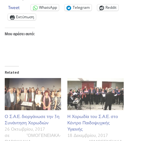
Tweet
WhatsApp
Telegram
Reddit
Εκτύπωση
Μου αρέσει αυτό:
Related
Ο Σ.Α.Ε. διοργάνωσε την 3η
Η Χορωδία του Σ.Α.Ε. στο
Συνάντηση Χορωδιών
Κέντρο Παιδοψυχικής
26 Οκτωβρίου, 2017
Υγιεινής
σε "ΟΜΟΓΕΝΕΙΑΚΑ-
18 Δεκεμβρίου, 2017