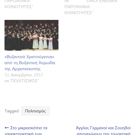
ΠΑΡΟΙΚΙΑΚΑ-
σε "ΟΜΟΓΕΝΕΙΑΚΑ-
ΚΟΙΝΟΤΗΤΕΣ"
ΠΑΡΟΙΚΙΑΚΑ-
ΚΟΙΝΟΤΗΤΕΣ"
«Βυζαντινά Χριστούγεννα»
από τη Βυζαντινή Χορωδία
της Αρχιεπισκοπής
12 Δεκεμβρίου, 2017
σε "ΠΟΛΙΤΙΣΜΟΣ"
Tagged
Πολιτισμός
Πλοήγηση
Στο μικροσκόπιο τα
Άγγλοι, Γερμανοί και Σουηδοί
χαρακτηριστικά των
απογειώνουν την τουριστική