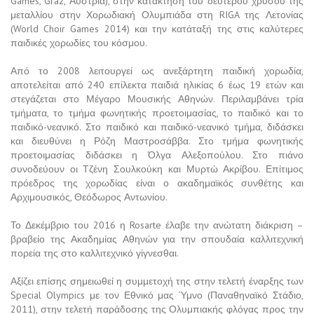
Games, Graz, Αυστρία), στην κατάκτηση του δεύτερου χρυσού της
μεταλλίου στην Χορωδιακή Ολυμπιάδα στη RIGA της Λετονίας
(World Choir Games 2014) και την κατάταξή της στις καλύτερες
παιδικές χορωδίες του κόσμου.
Από το 2008 λειτουργεί ως ανεξάρτητη παιδική χορωδία,
αποτελείται από 240 επίλεκτα παιδιά ηλικίας 6 έως 19 ετών και
στεγάζεται στο Μέγαρο Μουσικής Αθηνών. Περιλαμβάνει τρία
τμήματα, το τμήμα φωνητικής προετοιμασίας, το παιδικό και το
παιδικό-νεανικό. Στο παιδικό και παιδικό-νεανικό τμήμα, διδάσκει
και διευθύνει η Ρόζη Μαστροσάββα. Στο τμήμα φωνητικής
προετοιμασίας διδάσκει η Όλγα Αλεξοπούλου. Στο πιάνο
συνοδεύουν οι Τζένη Σουλκούκη και Μυρτώ Ακρίβου. Επίτιμος
πρόεδρος της χορωδίας είναι ο ακαδημαϊκός συνθέτης και
Αρχιμουσικός, Θεόδωρος Αντωνίου.
Το Δεκέμβριο του 2016 η Rosarte έλαβε την ανώτατη διάκριση –
βραβείο της Ακαδημίας Αθηνών για την σπουδαία καλλιτεχνική
πορεία της στο καλλιτεχνικό γίγνεσθαι.
Αξίζει επίσης σημειωθεί η συμμετοχή της στην τελετή έναρξης των
Special Olympics με τον Εθνικό μας Ύμνο (Παναθηναϊκό Στάδιο,
2011), στην τελετή παράδοσης της Ολυμπιακής φλόγας προς την