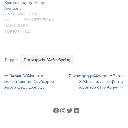
Χριστιανούς της Μέσης
Ανατολής
7 Νοεμβρίου, 2018
σε "ΟΜΟΓΕΝΕΙΑΚΑ-
ΠΑΡΟΙΚΙΑΚΑ-
ΚΟΙΝΟΤΗΤΕΣ"
Tagged
Πατριαρχείο Αλεξανδρείας
Πλοήγηση
Bazaar βιβλίου στο
Συνάντηση μελών του Δ.Σ. του
εντευκτήριο του Συνδέσμου
Σ.Α.Ε. με τον Πρέσβη της
Αιγυπτιωτών Ελλήνων
Αιγύπτου στην Αθήνα
άρθρων
Facebook
Instagram
Twitter
Linkedin