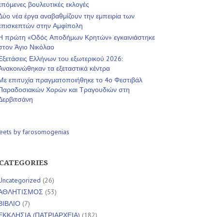
επόμενες βουλευτικές εκλογές
Δύο νέα έργα αναβαθμίζουν την εμπειρία των
επισκεπτών στην Αμφίπολη
Η πρώτη «Οδός Αποδήμων Κρητών» εγκαινιάστηκε
στον Άγιο Νικόλαο
Εξετάσεις Ελλήνων του εξωτερικού 2026:
Ανακοινώθηκαν τα εξεταστικά κέντρα
Με επιτυχία πραγματοποιήθηκε το 4ο Φεστιβάλ
Παραδοσιακών Χορών και Τραγουδιών στη
Δερβιτσάνη
eets by farosomogenias
CATEGORIES
Uncategorized
(26)
ΑΘΛΗΤΙΣΜΟΣ
(53)
ΒΙΒΛΙΟ
(7)
ΕΚΚΛΗΣΙΑ (ΠΑΤΡΙΑΡΧΕΙΑ)
(182)