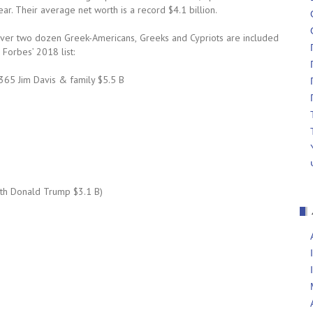
ear. Their average net worth is a record $4.1 billion.
ver two dozen Greek-Americans, Greeks and Cypriots are included
n Forbes’ 2018 list:
365 Jim Davis & family $5.5 B
ith Donald Trump $3.1 B)