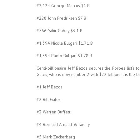
#2,124 George Marcus $1 B
#228 John Fredriksen $7 B
#766 Yakir Gabay $3.1 B
#1,394 Nicola Bulgari $1.71 B
#1,394 Paolo Bulgari $1.78 B
Centi-billionaire Jeff Bezos secures the Forbes list’s t
Gates, who is now number 2 with $22 billion. It is the
#1 Jeff Bezos
#2 Bill Gates
#3 Warren Buffett
#4 Bernard Arnault & family
#5 Mark Zuckerberg