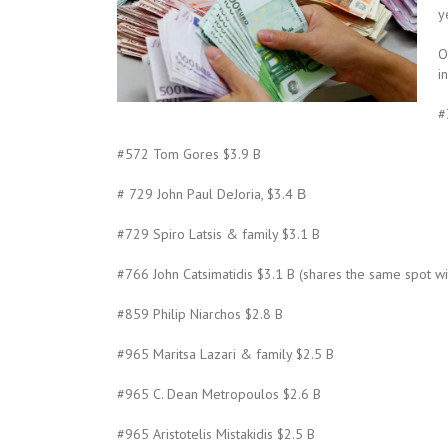
y
O
i
#
#572 Tom Gores $3.9 B
# 729 John Paul DeJoria, $3.4 Β
#729 Spiro Latsis & family $3.1 B
#766 John Catsimatidis $3.1 B (shares the same spot w
#859 Philip Niarchos $2.8 B
#965 Maritsa Lazari & family $2.5 B
#965 C. Dean Metropoulos $2.6 B
#965 Aristotelis Mistakidis $2.5 B