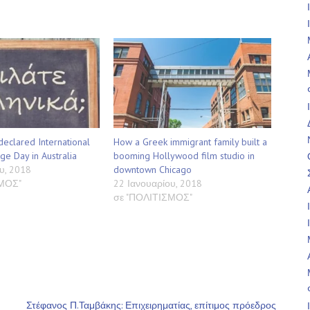
declared International
How a Greek immigrant family built a
e Day in Australia
booming Hollywood film studio in
υ, 2018
downtown Chicago
ΣΜΟΣ"
22 Ιανουαρίου, 2018
σε "ΠΟΛΙΤΙΣΜΟΣ"
Στέφανος Π.Ταμβάκης: Επιχειρηματίας, επίτιμος πρόεδρος