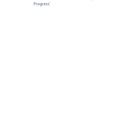
Πλοήγηση
Progress’
άρθρων