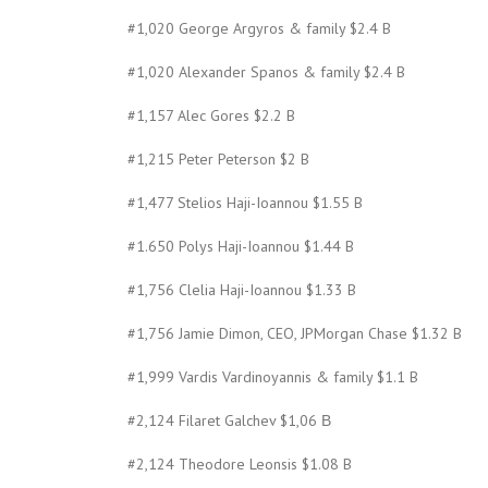
#1,020 George Argyros & family $2.4 B
#1,020 Alexander Spanos & family $2.4 B
#1,157 Alec Gores $2.2 B
#1,215 Peter Peterson $2 B
#1,477 Stelios Haji-Ioannou $1.55 B
#1.650 Polys Haji-Ioannou $1.44 B
#1,756 Clelia Haji-Ioannou $1.33 B
#1,756 Jamie Dimon, CEO, JPMorgan Chase $1.32 B
#1,999 Vardis Vardinoyannis & family $1.1 B
#2,124 Filaret Galchev $1,06 Β
#2,124 Theodore Leonsis $1.08 B