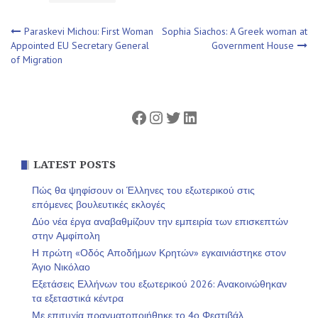
Πλοήγηση
Paraskevi Michou: First Woman
Sophia Siachos: A Greek woman at
Appointed EU Secretary General
Government House
of Migration
άρθρων
Facebook
Instagram
Twitter
Linkedin
LATEST POSTS
Πώς θα ψηφίσουν οι Έλληνες του εξωτερικού στις
επόμενες βουλευτικές εκλογές
Δύο νέα έργα αναβαθμίζουν την εμπειρία των επισκεπτών
στην Αμφίπολη
Η πρώτη «Οδός Αποδήμων Κρητών» εγκαινιάστηκε στον
Άγιο Νικόλαο
Εξετάσεις Ελλήνων του εξωτερικού 2026: Ανακοινώθηκαν
τα εξεταστικά κέντρα
Με επιτυχία πραγματοποιήθηκε το 4ο Φεστιβάλ