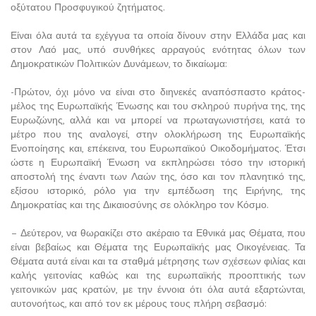
οξύτατου Προσφυγικού ζητήματος.
Είναι όλα αυτά τα εχέγγυα τα οποία δίνουν στην Ελλάδα μας και
στον Λαό μας, υπό συνθήκες αρραγούς ενότητας όλων των
Δημοκρατικών Πολιτικών Δυνάμεων, το δικαίωμα:
-Πρώτον, όχι μόνο να είναι στο διηνεκές αναπόσπαστο κράτος-
μέλος της Ευρωπαϊκής Ένωσης και του σκληρού πυρήνα της, της
Ευρωζώνης, αλλά και να μπορεί να πρωταγωνιστήσει, κατά το
μέτρο που της αναλογεί, στην ολοκλήρωση της Ευρωπαϊκής
Ενοποίησης και, επέκεινα, του Ευρωπαϊκού Οικοδομήματος. Έτσι
ώστε η Ευρωπαϊκή Ένωση να εκπληρώσει τόσο την ιστορική
αποστολή της έναντι των Λαών της, όσο και τον πλανητικό της,
εξίσου ιστορικό, ρόλο για την εμπέδωση της Ειρήνης, της
Δημοκρατίας και της Δικαιοσύνης σε ολόκληρο τον Κόσμο.
– Δεύτερον, να θωρακίζει στο ακέραιο τα Εθνικά μας Θέματα, που
είναι βεβαίως και Θέματα της Ευρωπαϊκής μας Οικογένειας. Τα
Θέματα αυτά είναι και τα σταθμά μέτρησης των σχέσεων φιλίας και
καλής γειτονίας καθώς και της ευρωπαϊκής προοπτικής των
γειτονικών μας κρατών, με την έννοια ότι όλα αυτά εξαρτώνται,
αυτονοήτως, και από τον εκ μέρους τους πλήρη σεβασμό: