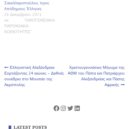
Σακελλαροπούλου, προς
Aπόδημους Έλληνες
26 Δεκεμβρίου, 2021
σε "ΟΜΟΓΕΝΕΙΑΚΑ-
ΠΑΡΟΙΚΙΑΚΑ-
ΚΟΙΝΟΤΗΤΕΣ"
Πλοήγηση
Ελληνιστική Αλεξάνδρεια:
Χριστουγεννιάτικο Μήνυμα της
Εορτάζοντας 24 αιώνες – Διεθνές
ΑΘΜ του Πάπα και Πατριάρχου
συνέδριο στο Μουσείο της
Αλεξανδρείας και Πάσης
άρθρων
Ακρόπολης
Αφρικής
Facebook
Instagram
Twitter
Linkedin
LATEST POSTS