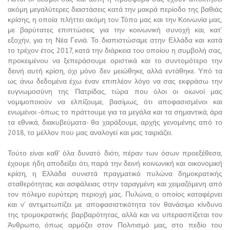
ακόμη μεγαλύτερες διαστάσεις κατά την μακρά περίοδο της βαθιάς
κρίσης, η οποία πλήττει ακόμη τον Τόπο μας και την Κοινωνία μας,
με βαρύτατες επιπτώσεις για την κοινωνική συνοχή και, κατ’
εξοχήν, για τη Νέα Γενιά. Το διαπιστώσαμε στην Ελλάδα και κατά
το τρέχον έτος 2017, κατά την διάρκεια του οποίου η συμβολή σας,
προκειμένου να ξεπεράσουμε οριστικά και το συντομότερο την
δεινή αυτή κρίση, όχι μόνο δεν μειώθηκε, αλλά εντάθηκε. Υπό τα
ως άνω δεδομένα έχω έναν επιπλέον λόγο να σας εκφράσω την
ευγνωμοσύνη της Πατρίδας, τώρα που όλοι οι οιωνοί μας
νομιμοποιούν να ελπίζουμε, βασίμως, ότι αποφασισμένοι και
ενωμένοι -όπως το πράττουμε για τα μεγάλα και τα σημαντικά, άρα
τα εθνικά, διακυβεύματα- θα χαράξουμε, αρχής γενομένης από το
2018, το μέλλον που μας αναλογεί και μας ταιριάζει.
Τούτο είναι καθ’ όλα δυνατό διότι, πέραν των όσων προεξέθεσα,
έχουμε ήδη αποδείξει ότι, παρά την δεινή κοινωνική και οικονομική
κρίση, η Ελλάδα συνιστά πραγματικό πυλώνα δημοκρατικής
σταθερότητας και ασφάλειας στην ταραγμένη και χειμαζόμενη από
τον πόλεμο ευρύτερη περιοχή μας. Πυλώνα, ο οποίος καταφέρνει
και ν’ αντιμετωπίζει με αποφασιστικότητα τον θανάσιμο κίνδυνο
της τρομοκρατικής βαρβαρότητας, αλλά και να υπερασπίζεται τον
Άνθρωπο, όπως αρμόζει στον Πολιτισμό μας, στο πεδίο του