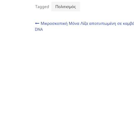
Tagged
Πολιτισμός
Πλοήγηση
Μικροσκοπική Μόνα Λίζα αποτυπωμένη σε καμβ
DNA
άρθρων