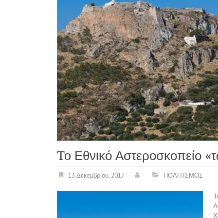
To Εθνικό Αστεροσκοπείο «τ
13 Δεκεμβρίου, 2017
ΠΟΛΙΤΙΣΜΟΣ
T
Δ
Χ