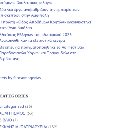
επόμενες βουλευτικές εκλογές
Δύο νέα έργα αναβαθμίζουν την εμπειρία των
επισκεπτών στην Αμφίπολη
Η πρώτη «Οδός Αποδήμων Κρητών» εγκαινιάστηκε
στον Άγιο Νικόλαο
Εξετάσεις Ελλήνων του εξωτερικού 2026:
Ανακοινώθηκαν τα εξεταστικά κέντρα
Με επιτυχία πραγματοποιήθηκε το 4ο Φεστιβάλ
Παραδοσιακών Χορών και Τραγουδιών στη
Δερβιτσάνη
eets by farosomogenias
CATEGORIES
Uncategorized
(26)
ΑΘΛΗΤΙΣΜΟΣ
(53)
ΒΙΒΛΙΟ
(7)
ΕΚΚΛΗΣΙΑ (ΠΑΤΡΙΑΡΧΕΙΑ)
(182)