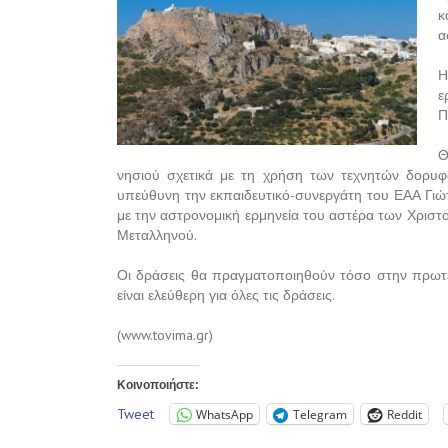
κ
α
Η
ε
Π
Θ
νησιού σχετικά με τη χρήση των τεχνητών δορυ
υπεύθυνη την εκπαιδευτικό-συνεργάτη του ΕΑΑ Γιώτ
με την αστρονομική ερμηνεία του αστέρα των Χρισ
Μεταλληνού.
Οι δράσεις θα πραγματοποιηθούν τόσο στην πρωτε
είναι ελεύθερη για όλες τις δράσεις.
(www.tovima.gr)
Κοινοποιήστε:
Tweet
WhatsApp
Telegram
Reddit