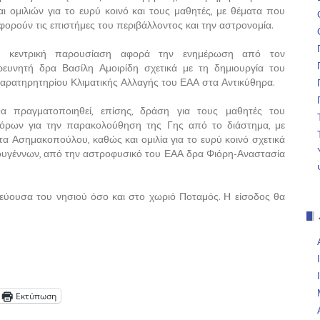
αι ομιλιών για το ευρύ κοινό και τους μαθητές, με θέματα που
φορούν τις επιστήμες του περιβάλλοντος και την αστρονομία.
 κεντρική παρουσίαση αφορά την ενημέρωση από τον
ρευνητή δρα Βασίλη Αμοιρίδη σχετικά με τη δημιουργία του
αρατηρητηρίου Κλιματικής Αλλαγής του ΕΑΑ στα Αντικύθηρα.
α πραγματοποιηθεί, επίσης, δράση για τους μαθητές του
φόρων για την παρακολούθηση της Γης από το διάστημα, με
α Ασημακοπούλου, καθώς και ομιλία για το ευρύ κοινό σχετικά
τουγέννων, από την αστροφυσικό του ΕΑΑ δρα Φιόρη-Αναστασία
ύουσα του νησιού όσο και στο χωριό Ποταμός. Η είσοδος θα
Εκτύπωση