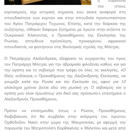
η παρουσία
του στους
εορτασμούς, είχε ιστορική σημασία, ενώ έκανε αναφορά στη
σπουδαιότητα των εορτών και στην σπουδαία προσωπικότητα
του Αγίου Πατριάρχου Τύχωνος. Επίσης, κατά την διάρκεια της
συζήτησης, τέθηκαν διάφορα ζητήματα, με πρώτο στην ατζέντα το
Ουκρανικό. Κλείνοντας, ο Προκαθήμενος της Εκκλησίας της
Ρωσίας, απηύθυνε πρόσκληση, προκειμένου αφρικανοί
σπουδαστές να φοιτήσουν στις θεολογικές σχολές της Μόσχας.
Ο Πατριάρχης Αλεξανδρείας, εξέφρασε τις ευχαριστίες του προς
τον Πατριάρχη Μόσχας για την αβραμιαία φιλοξενία, καθώς και για
την αγάπη και το σεβασμό που τρέφει σε όλες τις εκκλησίες.
«Ο
Θεός ευδόκησε, ο Προκαθήμενος της Αλεξανδρινής Εκκλησίας, να
γνωρίζει καλά την Ρωσία και την Εκκλησία της, αφού για 10
ολόκληρα χρόνια ζούσε εδώ στη ρωσική γη. Ο σεβασμός και η
αγάπη μου είναι πρωτίστως στο δικό σας πρόσωπο»
, επεσήμανε ο
Αλεξανδρινός Προκαθήμενος.
Πρέπει να επισημανθεί, όπως ο Ρώσος Προκαθήμενος
διαβεβαίωσε, ότι θα συμβάλει στην ανέγερση του πρώτου
Ορθόδοξου Ναού στην χώρα της Μαυριτανίας, με αφορμή την
παρουσία του Μητροπολίτη Καρθαγένης κ. Μελετίου και μετά από