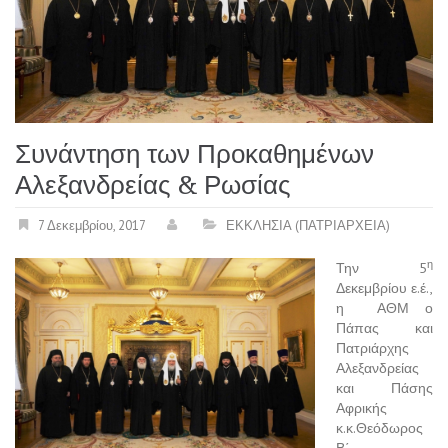
Συνάντηση των Προκαθημένων
Αλεξανδρείας & Ρωσίας
7 Δεκεμβρίου, 2017
ΕΚΚΛΗΣΙΑ (ΠΑΤΡΙΑΡΧΕΙΑ)
η
Την 5
Δεκεμβρίου ε.έ.,
η ΑΘΜ ο
Πάπας και
Πατριάρχης
Αλεξανδρείας
και Πάσης
Αφρικής
κ.κ.Θεόδωρος