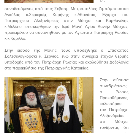
Β΄,
συνοδευόμενος από τους Σεβασμ. Μητροπολίτες Ζιμπάμπουε και
Αγκόλας κ.Σεραφείμ, Κυρήνης κ.Αθανάσιο, Έξαρχο του
Πατριαρχείου Αλεξανδρείας στην Μόσχα και Καρθαγένης
κ.Μελέτιο, επισκέφθηκαν την Ιερά Μονή Αγίου Δανιήλ Μόσχας,
προκειμένου να συναντηθούν με τον Αγιώτατο Πατριάρχη Ρωσίας
κ.κ.Κύριλλο.
Στην είσοδο της Μονής, τους υποδέχθηκε ο Επίσκοπος
Σολτσενογκόρσκι κ. Σέργιος, ενώ στην συνέχεια έτυχαν θερμής
υποδοχής από τον Πατριάρχη Ρωσίας και ακολούθησε Δοξολογία
στο παρεκκλήσιο της Πατριαρχικής Κατοικίας.
Στην αίθουσα
συνεδριάσεων,
ο Ρώσος
Προκαθήμενος,
καλωσόρισε
τον Πατριάρχη
Αλεξανδρείας
στη Μόσχα,
τονίζοντας ότι