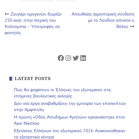
Πλοήγηση
Ζευγάρι ομογενών δωρίζει
Απευθείας αεροπορική σύνδεση
250 εκατ. στην Ιατρική του
με το Λονδίνο αποκτά ο
Κολούμπια – Υποτροφίες σε
Βόλος
άρθρων
φοιτητές
Facebook
Instagram
Twitter
Linkedin
LATEST POSTS
Πώς θα ψηφίσουν οι Έλληνες του εξωτερικού στις
επόμενες βουλευτικές εκλογές
Δύο νέα έργα αναβαθμίζουν την εμπειρία των επισκεπτών
στην Αμφίπολη
Η πρώτη «Οδός Αποδήμων Κρητών» εγκαινιάστηκε στον
Άγιο Νικόλαο
Εξετάσεις Ελλήνων του εξωτερικού 2026: Ανακοινώθηκαν
τα εξεταστικά κέντρα