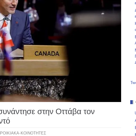
Tw
υνάντησε στην Οττάβα τον
ντό
ΡΟΙΚΙΑΚΑ-ΚΟΙΝΟΤΗΤΕΣ