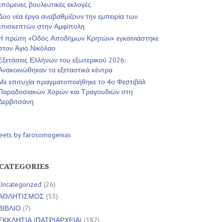
επόμενες βουλευτικές εκλογές
Δύο νέα έργα αναβαθμίζουν την εμπειρία των
επισκεπτών στην Αμφίπολη
Η πρώτη «Οδός Αποδήμων Κρητών» εγκαινιάστηκε
στον Άγιο Νικόλαο
Εξετάσεις Ελλήνων του εξωτερικού 2026:
Ανακοινώθηκαν τα εξεταστικά κέντρα
Με επιτυχία πραγματοποιήθηκε το 4ο Φεστιβάλ
Παραδοσιακών Χορών και Τραγουδιών στη
Δερβιτσάνη
eets by farosomogenias
CATEGORIES
Uncategorized
(26)
ΑΘΛΗΤΙΣΜΟΣ
(53)
ΒΙΒΛΙΟ
(7)
ΕΚΚΛΗΣΙΑ (ΠΑΤΡΙΑΡΧΕΙΑ)
(182)