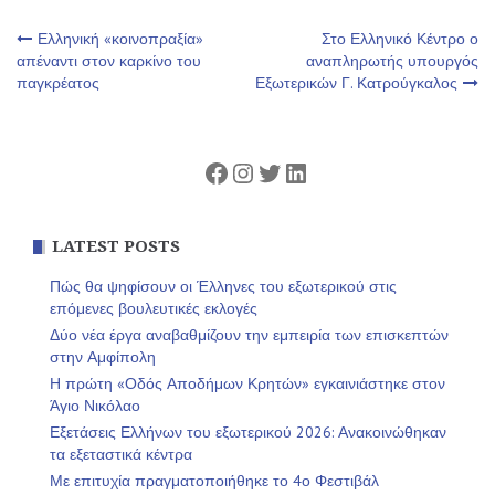
Πλοήγηση
Ελληνική «κοινοπραξία»
Στο Ελληνικό Κέντρο ο
απέναντι στον καρκίνο του
αναπληρωτής υπουργός
παγκρέατος
Εξωτερικών Γ. Κατρούγκαλος
άρθρων
Facebook
Instagram
Twitter
Linkedin
LATEST POSTS
Πώς θα ψηφίσουν οι Έλληνες του εξωτερικού στις
επόμενες βουλευτικές εκλογές
Δύο νέα έργα αναβαθμίζουν την εμπειρία των επισκεπτών
στην Αμφίπολη
Η πρώτη «Οδός Αποδήμων Κρητών» εγκαινιάστηκε στον
Άγιο Νικόλαο
Εξετάσεις Ελλήνων του εξωτερικού 2026: Ανακοινώθηκαν
τα εξεταστικά κέντρα
Με επιτυχία πραγματοποιήθηκε το 4ο Φεστιβάλ