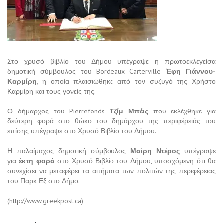
Στο χρυσό βιβλίο του Δήμου υπέγραψε η πρωτοεκλεγείσα
δημοτική σύμβουλος του
Bordeaux
–
Carterville ‘
Εφη Γιάννου-
Καρμίρη
, η οποία πλαισιώθηκε από τον συζυγό της Χρήστο
Καρμίρη και τους γονείς της.
Ο δήμαρχος του
Pierrefonds
Τζίμ Μπέις
που εκλέχθηκε για
δεύτερη φορά στο θώκο του δημάρχου της περιφέρειάς του
επίσης υπέγραψε στο Χρυσό Βιβλίο του Δήμου.
Η παλαίμαχος δημοτική σύμβουλος
Μαίρη Ντέρος
υπέγραψε
για
έκτη φορά
στο Χρυσό Βιβλίο του Δήμου, υποσχόμενη ότι θα
συνεχίσει να μεταφέρει τα αιτήματα των πολιτών της περιφέρειας
του Παρκ Εξ στο Δήμο.
(http://www.greekpost.ca)