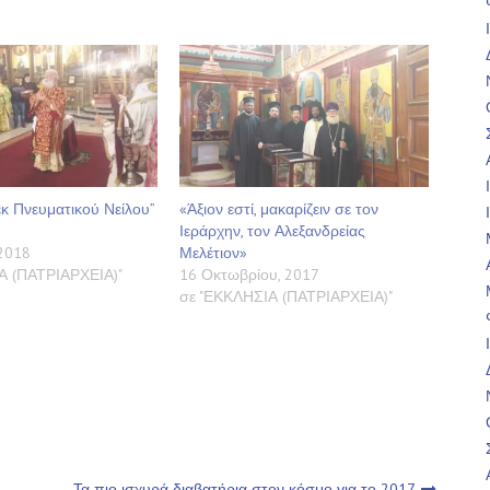
κ Πνευματικού Νείλου”
«Άξιον εστί, μακαρίζειν σε τον
Ιεράρχην, τον Αλεξανδρείας
2018
Μελέτιον»
Α (ΠΑΤΡΙΑΡΧΕΙΑ)"
16 Οκτωβρίου, 2017
σε "ΕΚΚΛΗΣΙΑ (ΠΑΤΡΙΑΡΧΕΙΑ)"
Τα πιο ισχυρά διαβατήρια στον κόσμο για το 2017