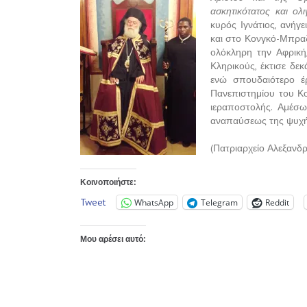
ασκητικότατος και ολ
κυρός Ιγνάτιος, ανήγ
και στο Κονγκό-Μπραζ
ολόκληρη την Αφρική
Κληρικούς, έκτισε δε
ενώ σπουδαιότερο έ
Πανεπιστημίου του Κο
ιεραποστολής. Αμέσω
αναπαύσεως της ψυχής
(Πατριαρχείο Αλεξανδρ
Κοινοποιήστε:
Tweet
WhatsApp
Telegram
Reddit
Μου αρέσει αυτό: