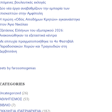
επόμενες βουλευτικές εκλογές
Δύο νέα έργα αναβαθμίζουν την εμπειρία των
επισκεπτών στην Αμφίπολη
Η πρώτη «Οδός Αποδήμων Κρητών» εγκαινιάστηκε
στον Άγιο Νικόλαο
Εξετάσεις Ελλήνων του εξωτερικού 2026:
Ανακοινώθηκαν τα εξεταστικά κέντρα
Με επιτυχία πραγματοποιήθηκε το 4ο Φεστιβάλ
Παραδοσιακών Χορών και Τραγουδιών στη
Δερβιτσάνη
eets by farosomogenias
CATEGORIES
Uncategorized
(26)
ΑΘΛΗΤΙΣΜΟΣ
(53)
ΒΙΒΛΙΟ
(7)
ΕΚΚΛΗΣΙΑ (ΠΑΤΡΙΑΡΧΕΙΑ)
(182)