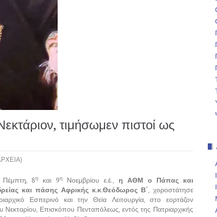
Νεκτάριον, τιμήσωμεν πιστοί ως
ΑΡΧΕΙΑ)
η
η
 Πέμπτη, 8
και 9
Νοεμβρίου ε.έ.,
η ΑΘΜ ο Πάπας και
δρείας και πάσης Αφρικής κ.κ.Θεόδωρος Β΄
,
χοροστάτησε
ιαρχικό Εσπερινό και την Θεία Λειτουργία, στο εορτάζον
υ Νεκταρίου, Επισκόπου Πενταπόλεως, εντός της Πατριαρχικής