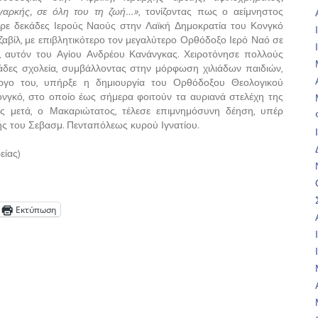
ιγαρκής, σε όλη του τη ζωή…»
, τονίζοντας πως ο αείμνηστος
ειρε δεκάδες Ιερούς Ναούς στην Λαϊκή Δημοκρατία του Κονγκό
αβίλ, με επιβλητικότερο τον μεγαλύτερο Ορθόδοξο Ιερό Ναό σε
, αυτόν του Αγίου Ανδρέου Κανάνγκας. Χειροτόνησε πολλούς
κάδες σχολεία, συμβάλλοντας στην μόρφωση χιλιάδων παιδιών,
ργο του, υπήρξε η δημιουργία του Ορθόδοξου Θεολογικού
νγκό, στο οποίο έως σήμερα φοιτούν τα αυριανά στελέχη της
ς μετά, ο Μακαριώτατος, τέλεσε επιμνημόσυνη δέηση, υπέρ
 του Σεβασμ. Πενταπόλεως κυρού Ιγνατίου.
είας)
Εκτύπωση