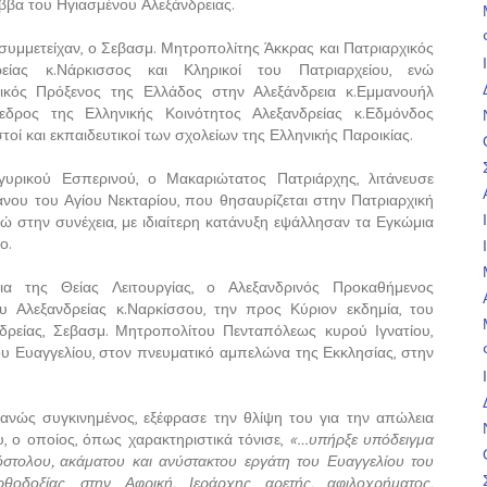
ββα του Ηγιασμένου Αλεξάνδρειας.
 συμμετείχαν, ο Σεβασμ. Μητροπολίτης Άκκρας και Πατριαρχικός
είας κ.Νάρκισσος και Κληρικοί του Πατριαρχείου, ενώ
ικός Πρόξενος της Ελλάδος στην Αλεξάνδρεια κ.Εμμανουήλ
εδρος της Ελληνικής Κοινότητος Αλεξανδρείας κ.Εδμόνδος
στοί και εκπαιδευτικοί των σχολείων της Ελληνικής Παροικίας.
υρικού Εσπερινού, ο Μακαριώτατος Πατριάρχης, λιτάνευσε
νου του Αγίου Νεκταρίου, που θησαυρίζεται στην Πατριαρχική
ώ στην συνέχεια, με ιδιαίτερη κατάνυξη εψάλλησαν τα Εγκώμια
ο.
α της Θείας Λειτουργίας, ο Αλεξανδρινός Προκαθήμενος
 Αλεξανδρείας κ.Ναρκίσσου, την προς Κύριον εκδημία, του
δρείας, Σεβασμ. Μητροπολίτου Πενταπόλεως κυρού Ιγνατίου,
υ Ευαγγελίου, στον πνευματικό αμπελώνα της Εκκλησίας, στην
ανώς συγκινημένος, εξέφρασε την θλίψη του για την απώλεια
υ, ο οποίος, όπως χαρακτηριστικά τόνισε,
«…υπήρξε υπόδειγμα
όστολου, ακάματου και ανύστακτου εργάτη του Ευαγγελίου του
θοδοξίας στην Αφρική, Ιεράρχης αρετής, αφιλοχρήματος,