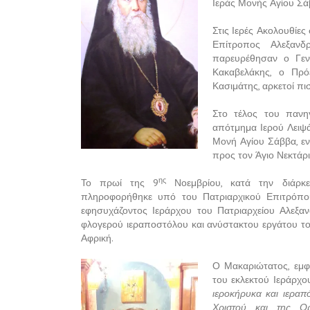
Ιεράς Μονής Αγίου Σά
Στις Ιερές Ακολουθίες
Επίτροπος Αλεξανδρ
παρευρέθησαν ο Γεν
Κακαβελάκης, ο Πρό
Κασιμάτης, αρκετοί πι
Στο τέλος του πανηγ
απότμημα Ιερού Λειψά
Μονή Αγίου Σάββα, εν
προς τον Άγιο Νεκτάρι
ης
Το πρωί της 9
Νοεμβρίου, κατά την διάρκει
πληροφορήθηκε υπό του Πατριαρχικού Επιτρόπου
εφησυχάζοντος Ιεράρχου του Πατριαρχείου Αλεξαν
φλογερού ιεραποστόλου και ανύστακτου εργάτου το
Αφρική.
Ο Μακαριώτατος, εμφ
του εκλεκτού Ιεράρχο
ιεροκήρυκα και ιεραπ
Χριστού και της Ορ