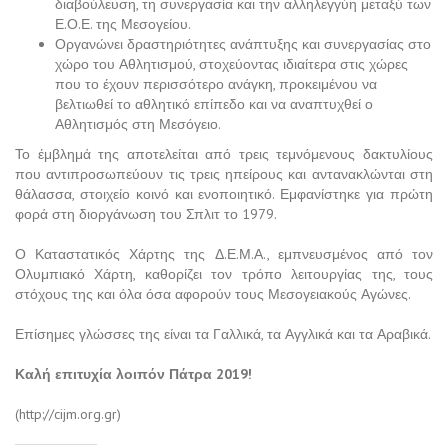
διαβούλευση, τη συνεργασία και την αλληλεγγύη μεταξύ των
Ε.Ο.Ε. της Μεσογείου.
Οργανώνει δραστηριότητες ανάπτυξης και συνεργασίας στο
χώρο του Αθλητισμού, στοχεύοντας ιδιαίτερα στις χώρες
που το έχουν περισσότερο ανάγκη, προκειμένου να
βελτιωθεί το αθλητικό επίπεδο και να αναπτυχθεί ο
Αθλητισμός στη Μεσόγειο.
Το έμβλημά της αποτελείται από τρεις τεμνόμενους δακτυλίους
που αντιπροσωπεύουν τις τρεις ηπείρους και αντανακλώνται στη
θάλασσα, στοιχείο κοινό και ενοποιητικό. Εμφανίστηκε για πρώτη
φορά στη διοργάνωση του Σπλιτ το 1979.
Ο Καταστατικός Χάρτης της Δ.Ε.Μ.Α., εμπνευσμένος από τον
Ολυμπιακό Χάρτη, καθορίζει τον τρόπο λειτουργίας της, τους
στόχους της και όλα όσα αφορούν τους Μεσογειακούς Αγώνες.
Επίσημες γλώσσες της είναι τα Γαλλικά, τα Αγγλικά και τα Αραβικά.
Καλή επιτυχία λοιπόν Πάτρα 2019!
(http://cijm.org.gr)