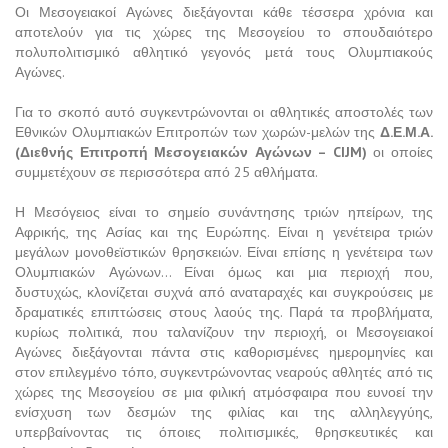
Οι Μεσογειακοί Αγώνες διεξάγονται κάθε τέσσερα χρόνια και
αποτελούν για τις χώρες της Μεσογείου το σπουδαιότερο
πολυπολιτισμικό αθλητικό γεγονός μετά τους Ολυμπιακούς
Αγώνες.
Για το σκοπό αυτό συγκεντρώνονται οι αθλητικές αποστολές των
Εθνικών Ολυμπιακών Επιτροπών των χωρών-μελών της
Δ.Ε.Μ.Α.
(Διεθνής Επιτροπή Μεσογειακών Αγώνων – CIJM)
οι οποίες
συμμετέχουν σε περισσότερα από 25 αθλήματα.
Η Μεσόγειος είναι το σημείο συνάντησης τριών ηπείρων, της
Αφρικής, της Ασίας και της Ευρώπης. Είναι η γενέτειρα τριών
μεγάλων μονοθεϊστικών θρησκειών. Είναι επίσης η γενέτειρα των
Ολυμπιακών Αγώνων… Είναι όμως και μια περιοχή που,
δυστυχώς, κλονίζεται συχνά από αναταραχές και συγκρούσεις με
δραματικές επιπτώσεις στους λαούς της. Παρά τα προβλήματα,
κυρίως πολιτικά, που ταλανίζουν την περιοχή, οι Μεσογειακοί
Αγώνες διεξάγονται πάντα στις καθορισμένες ημερομηνίες και
στον επιλεγμένο τόπο, συγκεντρώνοντας νεαρούς αθλητές από τις
χώρες της Μεσογείου σε μια φιλική ατμόσφαιρα που ευνοεί την
ενίσχυση των δεσμών της φιλίας και της αλληλεγγύης,
υπερβαίνοντας τις όποιες πολιτισμικές, θρησκευτικές και