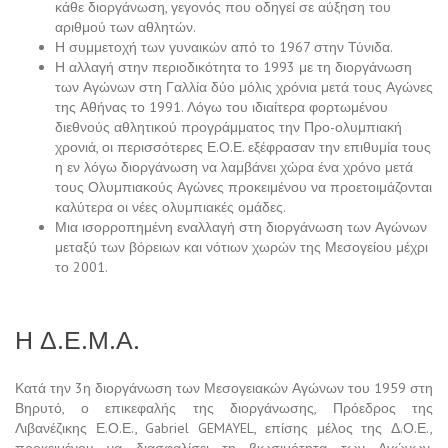
κάθε διοργάνωση, γεγονός που οδηγεί σε αύξηση του
αριθμού των αθλητών.
Η συμμετοχή των γυναικών από το 1967 στην Τύνιδα.
Η αλλαγή στην περιοδικότητα το 1993 με τη διοργάνωση
των Αγώνων στη Γαλλία δύο μόλις χρόνια μετά τους Αγώνες
της Αθήνας το 1991. Λόγω του ιδιαίτερα φορτωμένου
διεθνούς αθλητικού προγράμματος την Προ-ολυμπιακή
χρονιά, οι περισσότερες Ε.Ο.Ε. εξέφρασαν την επιθυμία τους
η εν λόγω διοργάνωση να λαμβάνει χώρα ένα χρόνο μετά
τους Ολυμπιακούς Αγώνες προκειμένου να προετοιμάζονται
καλύτερα οι νέες ολυμπιακές ομάδες.
Μια ισορροπημένη εναλλαγή στη διοργάνωση των Αγώνων
μεταξύ των βόρειων και νότιων χωρών της Μεσογείου μέχρι
το 2001.
Η Δ.Ε.Μ.Α.
Κατά την 3η διοργάνωση των Μεσογειακών Αγώνων του 1959 στη
Βηρυτό, ο επικεφαλής της διοργάνωσης, Πρόεδρος της
Λιβανέζικης Ε.Ο.Ε., Gabriel GEMAYEL, επίσης μέλος της Δ.Ο.Ε.,