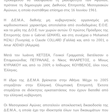
προκειμένου να διασφαλίσει τη βιωσιμότητα των Αγώνων,
πρότεινε τη δημιουργία μιας Διεθνούς Επιτροπής Μεσογειακών
Αγώνων, η οποία συστάθηκε επίσημα στις 16 Ιουνίου 1961.
Η Δ.Ε.Μ.Α., διεθνής μη κυβερνητικός οργανισμός μη
κερδοσκοπικού χαρακτήρα, αποτελείται από συνδεδεμένες Ε.Ο.Ε.
και τα μέλη της Δ.Ο.Ε. των χωρών αυτών. Ο πρώτος Πρόεδρος της
Επιτροπής ήταν ο Gabriel GEMAYEL και στη συνέχεια ο Mohamed
MZALI (Τυνησία), ο Claude COLLARD (Γαλλία) και, από το 2001, ο
Amar ADDADI (Αλγερία).
Μετά τον Ιωάννη ΚΕΤΣΕΑ, Γενικοί Γραμματείς διετέλεσαν ο
Επαμεινώνδας ΠΕΤΡΑΛΙΑΣ, ο Νίκος ΦΙΛΑΡΕΤΟΣ, ο Μίνως
ΚΥΡΙΑΚΟΥ και, από το 2009, ο Ισίδωρος ΚΟΥΒΕΛΟΣ, όλοι τους
Έλληνες.
Η έδρα της Δ.Ε.Μ.Α. βρίσκεται στην Αθήνα. Μέχρι το 2005
στεγαζόταν στην Ελληνική Ολυμπιακή Επιτροπή. Έκτοτε
στεγάζεται σε ιδιόκτητες εγκαταστάσεις που έχουν διατεθεί από
την ελληνική κυβέρνηση.
Οι Μεσογειακοί Αγώνες αποτελούν αποκλειστική δικαιοδοσία της
Δ.Ε.Μ.Α., η οποία έχει την ιδιοκτησία όλων των δικαιωμάτων που