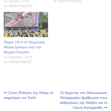
25 Ιουνίου, 2018
σε "ΑΘΛΗΤΙΣΜΟΣ"
σε "ΑΘΛΗΤΙΣΜΟΣ"
Παρίσι 2024: Η Ολυμπιακή
Φλόγα ξεκίνησε από την
Αρχαία Ολυμπία
18 Απριλίου, 2024
σε "ΠΟΛΙΤΙΣΜΟΣ"
Πλοήγηση
Στους Έλληνες της Πόλης το
Οι Αρχοντες του Οικουμενικού
κοιμητήριο του Σισλί
Πατριαρχείου βράβευσαν τους
ανθρώπους της Λέσβου και το
άρθρων
Γιάννη Κατσιματίδη