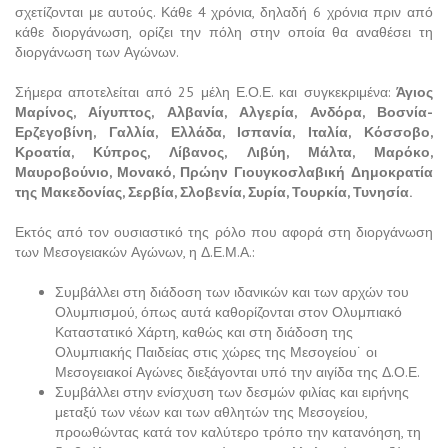
σχετίζονται με αυτούς. Κάθε 4 χρόνια, δηλαδή 6 χρόνια πριν από
κάθε διοργάνωση, ορίζει την πόλη στην οποία θα αναθέσει τη
διοργάνωση των Αγώνων.
Σήμερα αποτελείται από 25 μέλη Ε.Ο.Ε. και συγκεκριμένα:
Άγιος
Μαρίνος, Αίγυπτος, Αλβανία, Αλγερία, Ανδόρα, Βοσνία-
Ερζεγοβίνη, Γαλλία, Ελλάδα, Ισπανία, Ιταλία, Κόσσοβο,
Κροατία, Κύπρος, Λίβανος, Λιβύη, Μάλτα, Μαρόκο,
Μαυροβούνιο, Μονακό, Πρώην Γιουγκοσλαβική Δημοκρατία
της Μακεδονίας, Σερβία, Σλοβενία, Συρία, Τουρκία, Τυνησία.
Εκτός από τον ουσιαστικό της ρόλο που αφορά στη διοργάνωση
των Μεσογειακών Αγώνων, η Δ.Ε.Μ.Α.:
Συμβάλλει στη διάδοση των ιδανικών και των αρχών του
Ολυμπισμού, όπως αυτά καθορίζονται στον Ολυμπιακό
Καταστατικό Χάρτη, καθώς και στη διάδοση της
Ολυμπιακής Παιδείας στις χώρες της Μεσογείου˙ οι
Μεσογειακοί Αγώνες διεξάγονται υπό την αιγίδα της Δ.Ο.Ε.
Συμβάλλει στην ενίσχυση των δεσμών φιλίας και ειρήνης
μεταξύ των νέων και των αθλητών της Μεσογείου,
προωθώντας κατά τον καλύτερο τρόπο την κατανόηση, τη