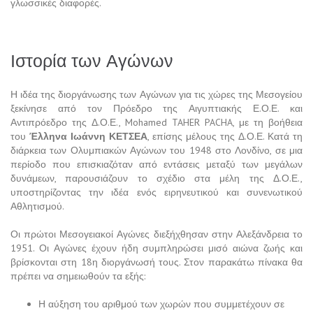
γλωσσικές διαφορές.
Ιστορία των Αγώνων
Η ιδέα της διοργάνωσης των Αγώνων για τις χώρες της Μεσογείου
ξεκίνησε από τον Πρόεδρο της Αιγυπτιακής Ε.Ο.Ε. και
Αντιπρόεδρο της Δ.Ο.Ε., Mohamed TAHER PACHA, με τη βοήθεια
του
Έλληνα Ιωάννη ΚΕΤΣΕΑ
, επίσης μέλους της Δ.Ο.Ε. Κατά τη
διάρκεια των Ολυμπιακών Αγώνων του 1948 στο Λονδίνο, σε μια
περίοδο που επισκιαζόταν από εντάσεις μεταξύ των μεγάλων
δυνάμεων, παρουσιάζουν το σχέδιο στα μέλη της Δ.Ο.Ε.,
υποστηρίζοντας την ιδέα ενός ειρηνευτικού και συνενωτικού
Αθλητισμού.
Οι πρώτοι Μεσογειακοί Αγώνες διεξήχθησαν στην Αλεξάνδρεια το
1951. Οι Αγώνες έχουν ήδη συμπληρώσει μισό αιώνα ζωής και
βρίσκονται στη 18η διοργάνωσή τους. Στον παρακάτω πίνακα θα
πρέπει να σημειωθούν τα εξής:
Η αύξηση του αριθμού των χωρών που συμμετέχουν σε