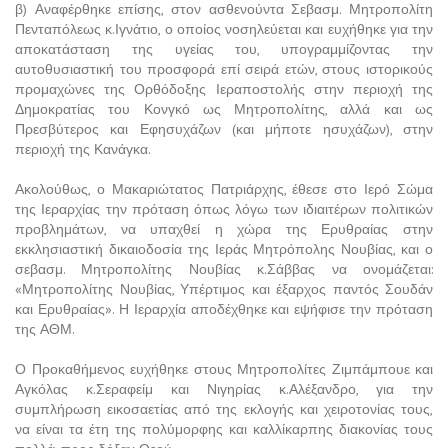
β) Αναφέρθηκε επίσης, στον ασθενούντα Σεβασμ. Μητροπολίτη
Πενταπόλεως κ.Ιγνάτιο, ο οποίος νοσηλεύεται και ευχήθηκε για την
αποκατάσταση της υγείας του, υπογραμμίζοντας την
αυτοθυσιαστική του προσφορά επί σειρά ετών, στους ιστορικούς
προμαχώνες της Ορθόδοξης Ιεραποστολής στην περιοχή της
Δημοκρατίας του Κονγκό ως Μητροπολίτης, αλλά και ως
Πρεσβύτερος και Εφησυχάζων (και μήποτε ησυχάζων), στην
περιοχή της Κανάγκα.
Ακολούθως, ο Μακαριώτατος Πατριάρχης, έθεσε στο Ιερό Σώμα
της Ιεραρχίας την πρόταση όπως λόγω των ιδιαιτέρων πολιτικών
προβλημάτων, να υπαχθεί η χώρα της Ερυθραίας στην
εκκλησιαστική δικαιοδοσία της Ιεράς Μητρόπολης Νουβίας, και ο
σεβασμ. Μητροπολίτης Νουβίας κ.Σάββας να ονομάζεται:
«Μητροπολίτης Νουβίας, Υπέρτιμος και έξαρχος παντός Σουδάν
και Ερυθραίας». Η Ιεραρχία αποδέχθηκε και εψήφισε την πρόταση
της ΑΘΜ.
Ο Προκαθήμενος ευχήθηκε στους Μητροπολίτες Ζιμπάμπουε και
Αγκόλας κ.Σεραφείμ και Νιγηρίας κ.Αλέξανδρο, για την
συμπλήρωση εικοσαετίας από της εκλογής και χειροτονίας τους,
να είναι τα έτη της πολύμορφης και καλλίκαρπης διακονίας τους