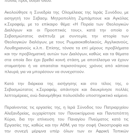
πολλά, προς δόξαν Θεού.
Ακολούθησε η Συνεδρία της Ολομέλειας της Ιεράς Συνόδου, με
εισηγητή τον Σεβασμ. Μητροπολίτη Ζιμπάμπουε και Αγκόλας
κ.Σεραφείμ, με το επίκαιρο θέμα: «Η Πορεία των Θεολογικών
Διαλόγων και οι Προοπτικές τους», κατά την οποία ο
Σεβασμιώτατος ανέπτυξε με συντομία, την ιστορία των
Θεολογικών διαλόγων, με τους Ρωμαιοκαθολικούς, Αγγλικανούς,
Λουθηριανούς κ.λ.π.. Επίσης, τόνισε τα επί μέρους προβλήματα
και την προβληματική αυτών των Διαλόγων, καθώς και τα θέματα
στα οποία δεν έχει βρεθεί κοινή στάση, με αποτέλεσμα να έχουν
σταματήσει ή να απαιτείται περισσότερος χρόνος από κάποια
πλευρά, για να μπορέσουν να συνεχιστούν.
Κατά την διάρκεια της εισήγησης και στο τέλος της, ο
Σεβασμιώτατος κ.Σεραφείμ, απάντησε και διευκρίνησε πολλές
λεπτομέρειες, ενώ διανεμήθηκε πολυσέλιδο υποστηρικτικό κείμενο.
Περαίνοντας τις εργασίες της, η Ιερά Σύνοδος του Πατριαρχείου
Αλεξανδρείας, ευχαρίστησε τον Πανοικτίρμονα και Παντεπόπτη
Κύριο, δια την επίνευση του Παναγίου Πνεύματος κατά τις
Εργασίες της, καθώς και την ΑΘΜ, για την σοφή Οικοστροφία και
την συνεχή μέριμνα υπέρ όλων των εν Αφρική Τοπικών