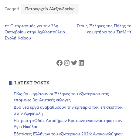
Tagged
Πατριαρχείο Αλεξανδρείας
Πλοήγηση
Ο εορτασμός για την 28η
Στους Έλληνες της Πόλης το
Οκτωβρίου στην Αχιλλοπούλειο
κοιμητήριο του Σισλί
Σχολή Καΐρου
άρθρων
Facebook
Instagram
Twitter
Linkedin
LATEST POSTS
Πώς θα ψηφίσουν οι Έλληνες του εξωτερικού στις
επόμενες βουλευτικές εκλογές
Δύο νέα έργα αναβαθμίζουν την εμπειρία των επισκεπτών
στην Αμφίπολη
Η πρώτη «Οδός Αποδήμων Κρητών» εγκαινιάστηκε στον
Άγιο Νικόλαο
Εξετάσεις Ελλήνων του εξωτερικού 2026: Ανακοινώθηκαν