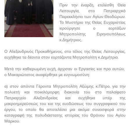
Πριν την έναρξη, ετελέσθη Θεία
Λειτουργία, στο Πατριαρχικό
Παρεκκλήσιο των Αγίων Θεοδώρων.
Το Μυστήριο της Θείας Ευχαριστίας
ιερούργησε ο εορτάζων
Μητροπολίτης Ειρηνουπόλεως
κ.Δημήτριος.
Ο Αλεξανδρινός Προκαθήμενος, στο τέλος της Θείας Λειτουργίας,
ευχήθηκε τα δέοντα στον εορτάζοντα Μητροπολίτη κ.Δημήτριο.
Μετά την καθιερωμένη ευχή, άρχισαν οι Εργασίες και προ αυτών,
ο Μακαριώτατος αναφέρθηκε με ευγνωμοσύνη:
α) στον απόντα Γέροντα Μητροπολίτη Αξώμης κ.Πέτρο, για την
πολυετή και ποικιλόμορφη διακονία του στο παλαίφατο
Πατριαρχείο Αλεξανδρείας και ευχήθηκε υπέρ της
μακροημερεύσεώς του και της ευοδώσεως του συγγραφικού του
έργου, το οποίο θα αποτελέσει μια ακόμα συνεισφορά στην
καταγραφή της πολυδιάστατης ιστορίας του Θρόνου του Αγίου
Μάρκου.