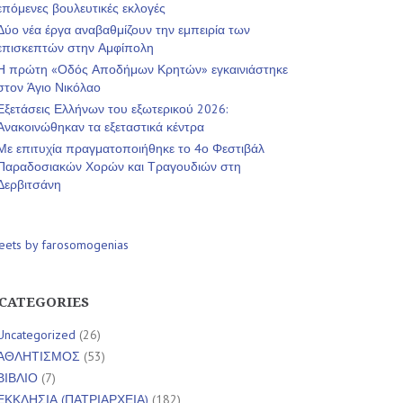
επόμενες βουλευτικές εκλογές
Δύο νέα έργα αναβαθμίζουν την εμπειρία των
επισκεπτών στην Αμφίπολη
Η πρώτη «Οδός Αποδήμων Κρητών» εγκαινιάστηκε
στον Άγιο Νικόλαο
Εξετάσεις Ελλήνων του εξωτερικού 2026:
Ανακοινώθηκαν τα εξεταστικά κέντρα
Με επιτυχία πραγματοποιήθηκε το 4ο Φεστιβάλ
Παραδοσιακών Χορών και Τραγουδιών στη
Δερβιτσάνη
eets by farosomogenias
CATEGORIES
Uncategorized
(26)
ΑΘΛΗΤΙΣΜΟΣ
(53)
ΒΙΒΛΙΟ
(7)
ΕΚΚΛΗΣΙΑ (ΠΑΤΡΙΑΡΧΕΙΑ)
(182)