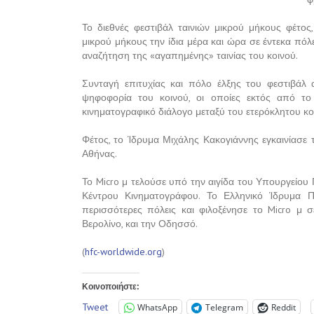
Το διεθνές φεστιβάλ ταινιών μικρού μήκους φέτος
μικρού μήκους την ίδια μέρα και ώρα σε έντεκα πόλε
αναζήτηση της «αγαπημένης» ταινίας του κοινού.
Συνταγή επιτυχίας και πόλο έλξης του φεστιβάλ
ψηφοφορία του κοινού, οι οποίες εκτός από τ
κινηματογραφικό διάλογο μεταξύ του ετερόκλητου κο
Φέτος, το Ίδρυμα Μιχάλης Κακογιάννης εγκαινίασε 
Αθήνας.
Το Micro μ τελούσε υπό την αιγίδα του Υπουργείου
Κέντρου Κινηματογράφου. Το Ελληνικό Ίδρυμα 
περισσότερες πόλεις και φιλοξένησε το Micro μ σε
Βερολίνο, και την Οδησσό.
(
hfc-worldwide.org
)
Κοινοποιήστε:
Tweet
WhatsApp
Telegram
Reddit