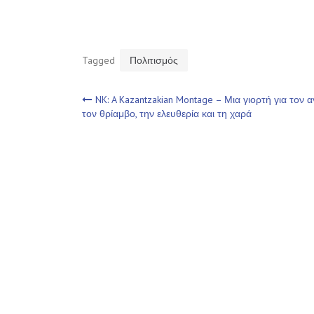
Tagged
Πολιτισμός
Πλοήγηση
NK: A Kazantzakian Montage – Μια γιορτή για τον 
τον θρίαμβο, την ελευθερία και τη χαρά
άρθρων