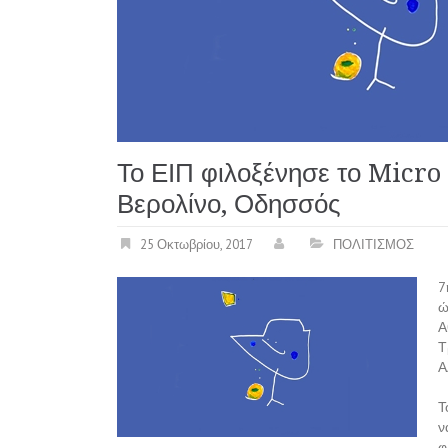
Το ΕΙΠ φιλοξένησε το Micro 
Βερολίνο, Οδησσός
25 Οκτωβρίου, 2017
ΠΟΛΙΤΙΣΜΟΣ
7
ώ
Α
Τ
Α
Τ
ν
φ