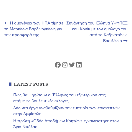
Πλοήγηση
Η ομογένεια των ΗΠΑ τίμησε
Συνάντηση του Έλληνα ΥΦΥΠΕΞ
τη Μαριάννα Βαρδινογιάννη για
κου Κουίκ με τον ομόλογο του
την προσφορά της
από το Καζακστάν κ.
άρθρων
Βασιλένκο
Facebook
Instagram
Twitter
Linkedin
LATEST POSTS
Πώς θα ψηφίσουν οι Έλληνες του εξωτερικού στις
επόμενες βουλευτικές εκλογές
Δύο νέα έργα αναβαθμίζουν την εμπειρία των επισκεπτών
στην Αμφίπολη
Η πρώτη «Οδός Αποδήμων Κρητών» εγκαινιάστηκε στον
Άγιο Νικόλαο