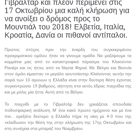
Γιβραλτάρ και πλέον περιμένει στις
17 Οκτωβρίου μια καλή κλήρωση για
να ανοίξει ο δρόμος προς το
Μουντιάλ του 2018! Ελβετία, Ιταλία,
Κροατία, Δανία οι πιθανοί αντίπαλοι.
Πρώτος στόχος πριν την έναρξη του συγκεκριμένου
προκριματικού ομίλου ήταν να γίνουμε ομάδα. Να μαζέψουμε τα
κομμάτια μας από το καταστροφικό πέρασμα του Κλαούντιο
Ρανιέρι και τις ήττες από τα Νησιά Φεροέ. Με Βέλγιο και Βοσνία
στον όμιλο είμασταν το μεγάλο αουτσάιντερ. Κλείνοντας αυτήν την
σειρά των 10 αγώνων η Ελλάδα είναι στην δεύτερη θέση έχοντας
συγκεντρώσει 19 βαθμούς, αήττητη στα εκτός έδρας παιχνίδια της
και με μόλις μία ήττα. Αυτή από το Βέλγιο.
Το παιχνίδι με το Γιβραλτάρ δεν χρειάζεται σπουδαία
ποδοσφαιρική ανάλυση. Μ’ ένα κακό πρώτο ημίχρονο και με ένα
πιο… ορεξάτο δεύτερο η Ελλάδα πήρε τη νίκη με 4-0 που της
«κλείδωσε» την θέση της στην κλήρωση της 17ης Οκτωβρίου και
στη συνέχεια στα μπαράζ του Νοεμβρίου.