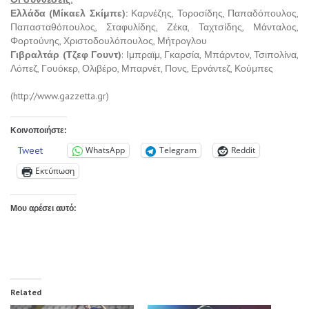
Ελλάδα (Μίκαελ Σκίμπε):
Καρνέζης, Τοροσίδης, Παπαδόπουλος,
Παπασταθόπουλος, Σταφυλίδης, Ζέκα, Ταχτσίδης, Μάνταλος,
Φορτούνης, Χριστοδουλόπουλος, Μήτρογλου
Γιβραλτάρ (Τζεφ Γουντ)
: Ιμπραϊμ, Γκαρσία, Μπάρντον, Τσιπολίνα,
Λόπεζ, Γουόκερ, Ολιβέρο, Μπαρνέτ, Πονς, Ερνάντεζ, Κούμπες
(http://www.gazzetta.gr)
Κοινοποιήστε:
Tweet
WhatsApp
Telegram
Reddit
Εκτύπωση
Μου αρέσει αυτό:
Related