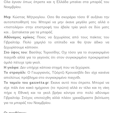
Ολα έγιναν όπως έπρεπε και η Ελλάδα μπαίνει στα μπαράζ του
Νοεμβρίου.
Mvp
: Κώστας Μήτρογλου. Οσο θα σκοράρει τόσο θ’ αυξάνει την
αυτοπεποίθησή του. Μπορεί να μην έκανε μεγάλο ματς αλλά ο
«πιστολέρο» στην επιστροφή του έβαλε τρία γκολ σε δύο ματς
και… ζεσταίνεται για τα μπαράζ.
Αδύναμος κρίκος:
Ποιος να ξεχωρίσεις από τους παίκτες του
Γιβραλτάρ. Πολύ χαμηλό το επίπεδο και θα ήταν άδικο να
ξεχωρίσουμε κάποιον.
Στο ύψος του:
Βασίλης Τοροσίδης. Οχι τόσο για το συγκεκριμένο
παιχνίδι αλλά για το γεγονός ότι στον συγκεκριμένο προκριματικό
όμιλό πέτυχε τρία γκολ.
Η γκάφα:
Δεν υπήρχε κάποια στιγμή που να ξεχώρισε.
Το στραγάλι:
Ο Γεωργιανός, Τζιόρτζι Κρουασβίλι δεν είχε κανένα
απολύτως πρόβλημα στο συγκεκριμένο παιχνίδι.
Το ταμείο του gazzetta.gr:
Εκανε αυτό που έπρεπε. Μπορεί να
είχε πάλι ένα κακό ημίχρονο (το πρώτο) αλλά εν τέλει και τη νίκη
πήρε η Εθνική και τα γκολ βρήκε κόντρα στο πολύ αδύναμο
Γιβραλτάρ. Στόχος επετεύχθη αλλά πλέον χρειαζόμαστε βελτίωση
για τα μπαράζ του Νοεμβρίου.
Οι συνθέσεις: