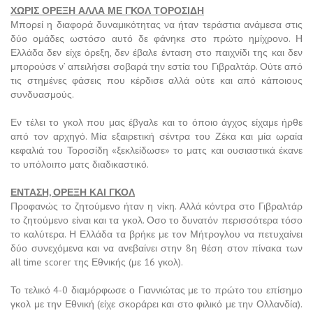
ΧΩΡΙΣ ΟΡΕΞΗ ΑΛΛΑ ΜΕ ΓΚΟΛ ΤΟΡΟΣΙΔΗ
Μπορεί η διαφορά δυναμικότητας να ήταν τεράστια ανάμεσα στις
δύο ομάδες ωστόσο αυτό δε φάνηκε στο πρώτο ημίχρονο. Η
Ελλάδα δεν είχε όρεξη, δεν έβαλε ένταση στο παιχνίδι της και δεν
μπορούσε ν’ απειλήσει σοβαρά την εστία του Γιβραλτάρ. Ούτε από
τις στημένες φάσεις που κέρδισε αλλά ούτε και από κάποιους
συνδυασμούς.
Εν τέλει το γκολ που μας έβγαλε και το όποιο άγχος είχαμε ήρθε
από τον αρχηγό. Μία εξαιρετική σέντρα του Ζέκα και μία ωραία
κεφαλιά του Τοροσίδη «ξεκλείδωσε» το ματς και ουσιαστικά έκανε
το υπόλοιπο ματς διαδικαστικό.
ΕΝΤΑΣΗ, ΟΡΕΞΗ ΚΑΙ ΓΚΟΛ
Προφανώς το ζητούμενο ήταν η νίκη. Αλλά κόντρα στο Γιβραλτάρ
το ζητούμενο είναι και τα γκολ. Οσο το δυνατόν περισσότερα τόσο
το καλύτερα. Η Ελλάδα τα βρήκε με τον Μήτρογλου να πετυχαίνει
δύο συνεχόμενα και να ανεβαίνει στην 8η θέση στον πίνακα των
all time scorer της Εθνικής (με 16 γκολ).
Το τελικό 4-0 διαμόρφωσε ο Γιαννιώτας με το πρώτο του επίσημο
γκολ με την Εθνική (είχε σκοράρει και στο φιλικό με την Ολλανδία).