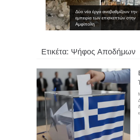
νες του
Δύο νέα έργα αναβαθμίζουν την
εμπειρία των επισκεπτών στην
Αμφίπολη
Ετικέτα:
Ψήφος Αποδήμων