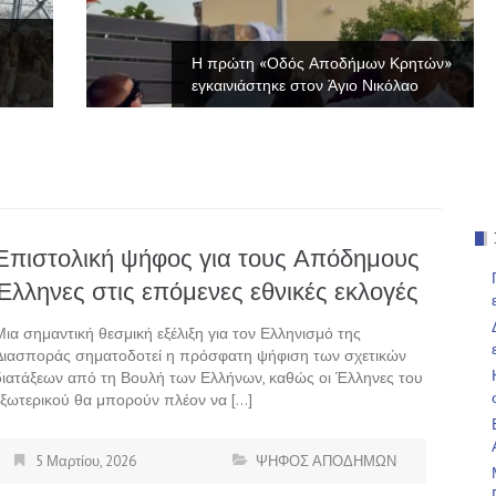
Η πρώτη «Οδός Αποδήμων Κρητών»
εγκαινιάστηκε στον Άγιο Νικόλαο
Επιστολική ψήφος για τους Απόδημους
Έλληνες στις επόμενες εθνικές εκλογές
Μια σημαντική θεσμική εξέλιξη για τον Ελληνισμό της
Διασποράς σηματοδοτεί η πρόσφατη ψήφιση των σχετικών
διατάξεων από τη Βουλή των Ελλήνων, καθώς οι Έλληνες του
εξωτερικού θα μπορούν πλέον να […]
5 Μαρτίου, 2026
ΨΗΦΟΣ ΑΠΟΔΗΜΩΝ