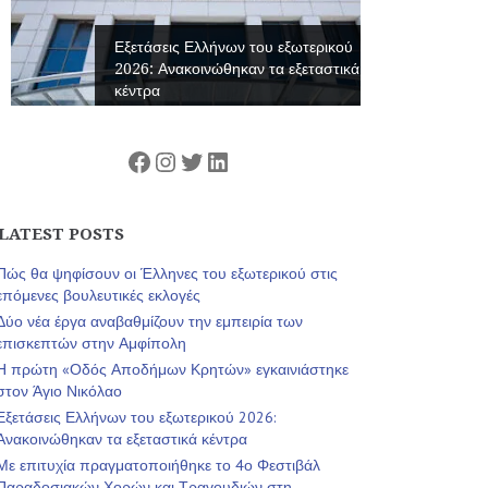
Εξετάσεις Ελλήνων του εξωτερικού
2026: Ανακοινώθηκαν τα εξεταστικά
κέντρα
Facebook
Instagram
Twitter
Linkedin
LATEST POSTS
Πώς θα ψηφίσουν οι Έλληνες του εξωτερικού στις
επόμενες βουλευτικές εκλογές
Δύο νέα έργα αναβαθμίζουν την εμπειρία των
επισκεπτών στην Αμφίπολη
Η πρώτη «Οδός Αποδήμων Κρητών» εγκαινιάστηκε
στον Άγιο Νικόλαο
Εξετάσεις Ελλήνων του εξωτερικού 2026:
Ανακοινώθηκαν τα εξεταστικά κέντρα
Με επιτυχία πραγματοποιήθηκε το 4ο Φεστιβάλ
Παραδοσιακών Χορών και Τραγουδιών στη