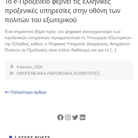
Το e-Προξενείο φέρνει τις ελληνικές
προξενικές υπηρεσίες στην οθόνη των
πολιτών του εξωτερικού
Ένα σημαντικό βήμα προς τον ψηφιακό εκσυγχρονισμό των
προξενικών υπηρεσιών πραγματοποιεί το Υπουργείο Εξωτερικών
της Ελλάδας, καθώς η Ψηφιακή Υπηρεσία Διαχείρισης Αιτημάτων
Πολιτών (e-Προξενείο) είναι πλέον διαθέσιμη και για το […]
4 Ιουνίου, 2026
ΟΜΟΓΕΝΕΙΑΚΑ-ΠΑΡΟΙΚΙΑΚΑ-ΚΟΙΝΟΤΗΤΕΣ
Πλοήγηση
Παλαιότερα άρθρα
άρθρων
Facebook
Instagram
Twitter
Linkedin
LATEST POSTS