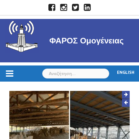
Skip
Facebook
Instagram
Twitter
LinkedIn
to
content
ΦΑΡΟΣ Ομογένειας
Αναζήτηση
ENGLISH
για: