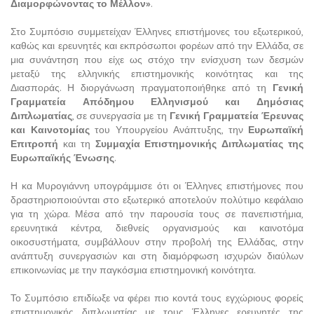
Διαμορφώνοντας το Μέλλον»
.
Στο Συμπόσιο συμμετείχαν Έλληνες επιστήμονες του εξωτερικού,
καθώς και ερευνητές και εκπρόσωποι φορέων από την Ελλάδα, σε
μια συνάντηση που είχε ως στόχο την ενίσχυση των δεσμών
μεταξύ της ελληνικής επιστημονικής κοινότητας και της
Διασποράς. Η διοργάνωση πραγματοποιήθηκε από τη
Γενική
Γραμματεία Απόδημου Ελληνισμού και Δημόσιας
Διπλωματίας
, σε συνεργασία με τη
Γενική Γραμματεία Έρευνας
και Καινοτομίας
του Υπουργείου Ανάπτυξης, την
Ευρωπαϊκή
Επιτροπή
και τη
Συμμαχία Επιστημονικής Διπλωματίας της
Ευρωπαϊκής Ένωσης
.
Η κα Μυρογιάννη υπογράμμισε ότι οι Έλληνες επιστήμονες που
δραστηριοποιούνται στο εξωτερικό αποτελούν πολύτιμο κεφάλαιο
για τη χώρα. Μέσα από την παρουσία τους σε πανεπιστήμια,
ερευνητικά κέντρα, διεθνείς οργανισμούς και καινοτόμα
οικοσυστήματα, συμβάλλουν στην προβολή της Ελλάδας, στην
ανάπτυξη συνεργασιών και στη διαμόρφωση ισχυρών διαύλων
επικοινωνίας με την παγκόσμια επιστημονική κοινότητα.
Το Συμπόσιο επιδίωξε να φέρει πιο κοντά τους εγχώριους φορείς
επιστημονικής διπλωματίας με τους Έλληνες ερευνητές της