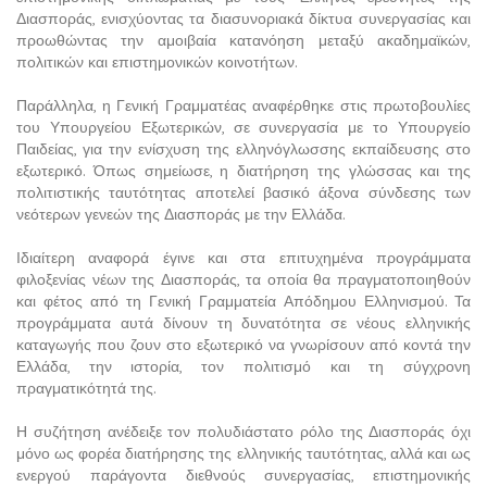
Διασποράς, ενισχύοντας τα διασυνοριακά δίκτυα συνεργασίας και
προωθώντας την αμοιβαία κατανόηση μεταξύ ακαδημαϊκών,
πολιτικών και επιστημονικών κοινοτήτων.
Παράλληλα, η Γενική Γραμματέας αναφέρθηκε στις πρωτοβουλίες
του Υπουργείου Εξωτερικών, σε συνεργασία με το Υπουργείο
Παιδείας, για την ενίσχυση της ελληνόγλωσσης εκπαίδευσης στο
εξωτερικό. Όπως σημείωσε, η διατήρηση της γλώσσας και της
πολιτιστικής ταυτότητας αποτελεί βασικό άξονα σύνδεσης των
νεότερων γενεών της Διασποράς με την Ελλάδα.
Ιδιαίτερη αναφορά έγινε και στα επιτυχημένα προγράμματα
φιλοξενίας νέων της Διασποράς, τα οποία θα πραγματοποιηθούν
και φέτος από τη Γενική Γραμματεία Απόδημου Ελληνισμού. Τα
προγράμματα αυτά δίνουν τη δυνατότητα σε νέους ελληνικής
καταγωγής που ζουν στο εξωτερικό να γνωρίσουν από κοντά την
Ελλάδα, την ιστορία, τον πολιτισμό και τη σύγχρονη
πραγματικότητά της.
Η συζήτηση ανέδειξε τον πολυδιάστατο ρόλο της Διασποράς όχι
μόνο ως φορέα διατήρησης της ελληνικής ταυτότητας, αλλά και ως
ενεργού παράγοντα διεθνούς συνεργασίας, επιστημονικής