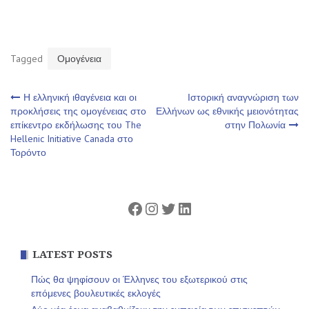
Tagged
Ομογένεια
Πλοήγηση
Η ελληνική ιθαγένεια και οι
Ιστορική αναγνώριση των
προκλήσεις της ομογένειας στο
Ελλήνων ως εθνικής μειονότητας
επίκεντρο εκδήλωσης του The
στην Πολωνία
άρθρων
Hellenic Initiative Canada στο
Τορόντο
Facebook
Instagram
Twitter
Linkedin
LATEST POSTS
Πώς θα ψηφίσουν οι Έλληνες του εξωτερικού στις
επόμενες βουλευτικές εκλογές