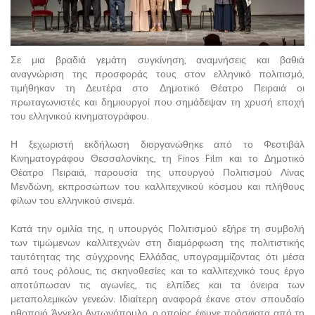
Σε μια βραδιά γεμάτη συγκίνηση, αναμνήσεις και βαθιά
αναγνώριση της προσφοράς τους στον ελληνικό πολιτισμό,
τιμήθηκαν τη Δευτέρα στο Δημοτικό Θέατρο Πειραιά οι
πρωταγωνιστές και δημιουργοί που σημάδεψαν τη χρυσή εποχή
του ελληνικού κινηματογράφου.
Η ξεχωριστή εκδήλωση διοργανώθηκε από το Φεστιβάλ
Κινηματογράφου Θεσσαλονίκης, τη Finos Film και το Δημοτικό
Θέατρο Πειραιά, παρουσία της υπουργού Πολιτισμού Λίνας
Μενδώνη, εκπροσώπων του καλλιτεχνικού κόσμου και πλήθους
φίλων του ελληνικού σινεμά.
Κατά την ομιλία της, η υπουργός Πολιτισμού εξήρε τη συμβολή
των τιμώμενων καλλιτεχνών στη διαμόρφωση της πολιτιστικής
ταυτότητας της σύγχρονης Ελλάδας, υπογραμμίζοντας ότι μέσα
από τους ρόλους, τις σκηνοθεσίες και το καλλιτεχνικό τους έργο
αποτύπωσαν τις αγωνίες, τις ελπίδες και τα όνειρα των
μεταπολεμικών γενεών. Ιδιαίτερη αναφορά έκανε στον σπουδαίο
ηθοποιό Άγγελο Αντωνόπουλο, ο οποίος έφυγε πρόσφατα από τη