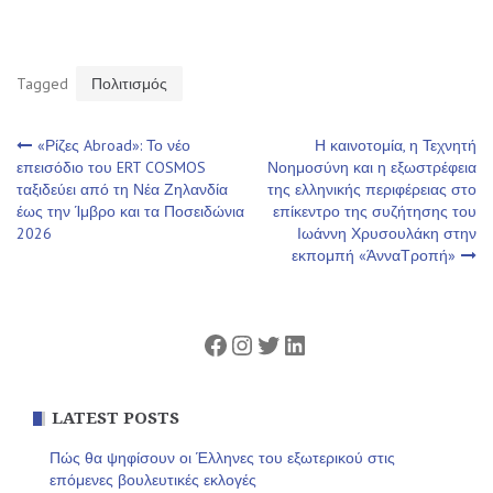
Tagged
Πολιτισμός
Πλοήγηση
«Ρίζες Abroad»: Το νέο
Η καινοτομία, η Τεχνητή
επεισόδιο του ERT COSMOS
Νοημοσύνη και η εξωστρέφεια
ταξιδεύει από τη Νέα Ζηλανδία
της ελληνικής περιφέρειας στο
άρθρων
έως την Ίμβρο και τα Ποσειδώνια
επίκεντρο της συζήτησης του
2026
Ιωάννη Χρυσουλάκη στην
εκπομπή «ΆνναΤροπή»
Facebook
Instagram
Twitter
Linkedin
LATEST POSTS
Πώς θα ψηφίσουν οι Έλληνες του εξωτερικού στις
επόμενες βουλευτικές εκλογές