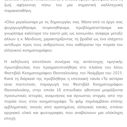
ζωή, αφήνοντας πίσω του μια σημαντική καλλιτεχνική
παρακαταθήκη.
«Όλοι μεγαλώσαμε με τις δημιουργίες σας. Μέσα από το έργο σας
ψυχαγωγηθήκαμε, συγκινηθήκαμε, προβληματιστήκαμε και
γνωρίσαμε καλύτερα τον εαυτό μας ως κοινωνία», ανέφερε μεταξύ
άλλων η κ. Μενδώνη, χαρακτηρίζοντας τη βραδιά ως ένα ελάχιστο
αντίδωρο προς τους ανθρώπους που καθόρισαν την πορεία του
ελληνικού κινηματογράφου.
Η εκδήλωση αποτέλεσε συνέχεια της αντίστοιχης τιμητικής
πρωτοβουλίας που πραγματοποιήθηκε στο πλαίσιο του 66ου
Φεστιβάλ Κινηματογράφου Θεσσαλονίκης τον Νοέμβριο του 2025.
Κατά τη διάρκειά της προβλήθηκε η επετειακή ταινία «Τα αστέρια
είναι παντοτινά», παραγωγή του Φεστιβάλ Κινηματογράφου
Θεσσαλονίκης, στην οποία 18 σπουδαίοι ηθοποιοί μοιράζονται
προσωπικές ιστορίες, αναμνήσεις και άγνωστες στιγμές από την
πορεία τους στον κινηματογράφο. Το φιλμ περιλαμβάνει επίσης
εμβληματικές σκηνές από αγαπημένες ελληνικές ταινίες, σπάνιο
αρχειακό υλικό και φωτογραφίες που αναβιώνουν μια ολόκληρη
εποχή.