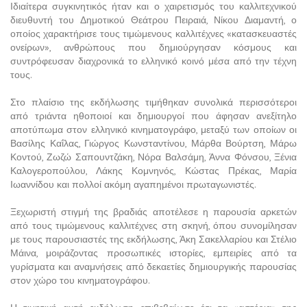
Ιδιαίτερα συγκινητικός ήταν και ο χαιρετισμός του καλλιτεχνικού
διευθυντή του Δημοτικού Θεάτρου Πειραιά, Νίκου Διαμαντή, ο
οποίος χαρακτήρισε τους τιμώμενους καλλιτέχνες «κατασκευαστές
ονείρων», ανθρώπους που δημιούργησαν κόσμους και
συντρόφευσαν διαχρονικά το ελληνικό κοινό μέσα από την τέχνη
τους.
Στο πλαίσιο της εκδήλωσης τιμήθηκαν συνολικά περισσότεροι
από τριάντα ηθοποιοί και δημιουργοί που άφησαν ανεξίτηλο
αποτύπωμα στον ελληνικό κινηματογράφο, μεταξύ των οποίων οι
Βασίλης Καΐλας, Γιώργος Κωνσταντίνου, Μάρθα Βούρτση, Μάρω
Κοντού, Ζωζώ Σαπουντζάκη, Νόρα Βαλσάμη, Άννα Φόνσου, Ξένια
Καλογεροπούλου, Λάκης Κομνηνός, Κώστας Πρέκας, Μαρία
Ιωαννίδου και πολλοί ακόμη αγαπημένοι πρωταγωνιστές.
Ξεχωριστή στιγμή της βραδιάς αποτέλεσε η παρουσία αρκετών
από τους τιμώμενους καλλιτέχνες στη σκηνή, όπου συνομίλησαν
με τους παρουσιαστές της εκδήλωσης, Άκη Σακελλαρίου και Στέλιο
Μάινα, μοιράζοντας προσωπικές ιστορίες, εμπειρίες από τα
γυρίσματα και αναμνήσεις από δεκαετίες δημιουργικής παρουσίας
στον χώρο του κινηματογράφου.