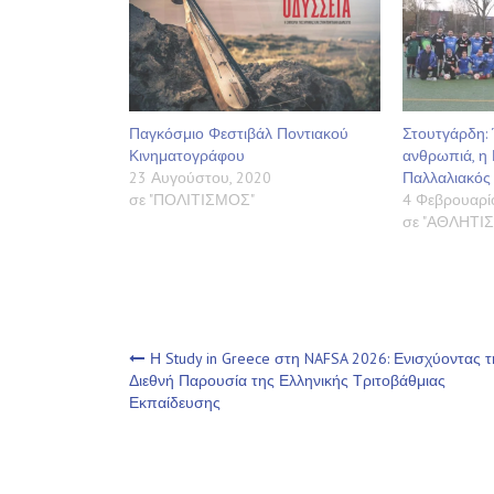
Παγκόσμιο Φεστιβάλ Ποντιακού
Στουτγάρδη:
Κινηματογράφου
ανθρωπιά, η 
23 Αυγούστου, 2020
Παλλαλιακός
σε "ΠΟΛΙΤΙΣΜΟΣ"
4 Φεβρουαρί
σε "ΑΘΛΗΤΙ
Πλοήγηση
Η Study in Greece στη NAFSA 2026: Ενισχύοντας τ
Διεθνή Παρουσία της Ελληνικής Τριτοβάθμιας
Εκπαίδευσης
άρθρων