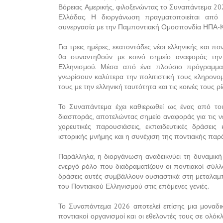
Βόρειας Αμερικής, φιλοξενώντας το Συναπάντεμα 20
Ελλάδας. Η διοργάνωση πραγματοποιείται από 
συνεργασία με την Παμποντιακή Ομοσπονδία ΗΠΑ-Κ
Για τρεις ημέρες, εκατοντάδες νέοι ελληνικής και 
θα συναντηθούν με κοινό σημείο αναφοράς την 
Ελληνισμού. Μέσα από ένα πλούσιο πρόγραμμα 
γνωρίσουν καλύτερα την πολιτιστική τους κληρονομ
τους με την ελληνική ταυτότητα και τις κοινές τους ρί
Το Συναπάντεμα έχει καθιερωθεί ως ένας από το
διασποράς, αποτελώντας σημείο αναφοράς για τις νε
χορευτικές παρουσιάσεις, εκπαιδευτικές δράσει
ιστορικής μνήμης και η συνέχιση της ποντιακής παρ
Παράλληλα, η διοργάνωση αναδεικνύει τη δυναμική 
ενεργό ρόλο που διαδραματίζουν οι ποντιακοί σύλλ
δράσεις αυτές συμβάλλουν ουσιαστικά στη μεταλαμπ
του Ποντιακού Ελληνισμού στις επόμενες γενιές.
Το Συναπάντεμα 2026 αποτελεί επίσης μια μοναδι
ποντιακοί οργανισμοί και οι εθελοντές τους σε ολό