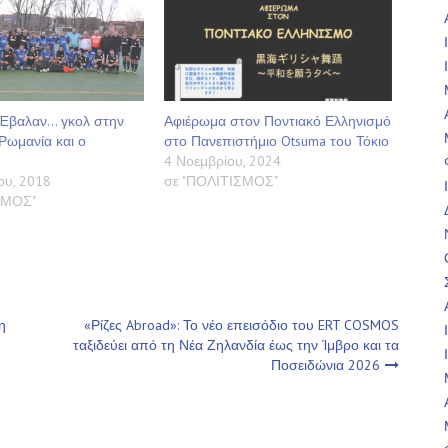
 Έβαλαν… γκολ στην
Αφιέρωμα στον Ποντιακό Ελληνισμό
Ρωμανία και ο
στο Πανεπιστήμιο Otsuma του Τόκιο
4 Νοεμβρίου, 2024
ου, 2018
σε "ΠΟΛΙΤΙΣΜΟΣ"
ΣΜΟΣ"
η
«Ρίζες Abroad»: Το νέο επεισόδιο του ERT COSMOS
ταξιδεύει από τη Νέα Ζηλανδία έως την Ίμβρο και τα
Ποσειδώνια 2026