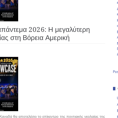
ναπάντεμα 2026: Η μεγαλύτερη
ας στη Βόρεια Αμερική
Po
 Καναδά θα αποτελέσει το επίκεντρο της ποντιακής νεολαίας της