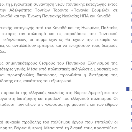
26, τη μεγαλύτερη συνάντηση νέων ποντιακής καταγωγής εκτός
την Αδελφότητα Ποντίων Τορόντο «Παναγία Σουμελά», σε
αναδά και την Ένωση Ποντιακής Νεολαίας ΗΠΑ και Καναδά.
ποντιακής καταγωγής από τον Καναδά και τις Ηνωμένες Πολιτείες
ιστορία, τον πολιτισμό και τις παραδόσεις του Ποντιακού
εκδηλώσεων, οι συμμετέχοντες θα έχουν την ευκαιρία να
ιά, να ανταλλάξουν εμπειρίες και να ενισχύσουν τους δεσμούς
ζες.
υς σημαντικότερους θεσμούς του Ποντιακού Ελληνισμού της
ότερες γενιές. Μέσα από πολιτιστικές εκδηλώσεις, μουσικές και
ς και πρωτοβουλίες δικτύωσης, προωθείται η διατήρηση της
άδοσης στις κοινότητες του εξωτερικού.
παρουσία της ελληνικής νεολαίας στη Βόρεια Αμερική και τον
ογοι στη διατήρηση και προβολή του ελληνικού πολιτισμού. Οι
άδευση των αξιών, της γλώσσας, της μουσικής και των εθίμων
κή ευκαιρία προβολής του πολύτιμου έργου που επιτελούν οι
κληρη τη Βόρεια Αμερική. Μέσα από τη διαρκή τους προσπάθεια,