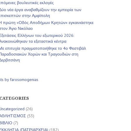
επόμενες βουλευτικές εκλογές
Δύο νέα έργα αναβαθμίζουν την εμπειρία των
επισκεπτών στην Αμφίπολη
Η πρώτη «Οδός Αποδήμων Κρητών» εγκαινιάστηκε
στον Άγιο Νικόλαο
Εξετάσεις Ελλήνων του εξωτερικού 2026:
Ανακοινώθηκαν τα εξεταστικά κέντρα
Με επιτυχία πραγματοποιήθηκε το 4ο Φεστιβάλ
Παραδοσιακών Χορών και Τραγουδιών στη
Δερβιτσάνη
sts by farosomogenias
CATEGORIES
Uncategorized
(26)
ΑΘΛΗΤΙΣΜΟΣ
(53)
ΒΙΒΛΙΟ
(7)
ΕΚΚΛΗΣΙΑ (ΠΑΤΡΙΑΡΧΕΙΑ)
(182)