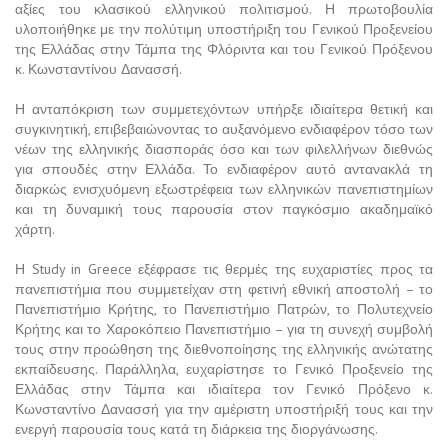
αξίες του κλασικού ελληνικού πολιτισμού. Η πρωτοβουλία
υλοποιήθηκε με την πολύτιμη υποστήριξη του Γενικού Προξενείου
της Ελλάδας στην Τάμπα της Φλόριντα και του Γενικού Πρόξενου
κ. Κωνσταντίνου Δανασσή.
Η ανταπόκριση των συμμετεχόντων υπήρξε ιδιαίτερα θετική και
συγκινητική, επιβεβαιώνοντας το αυξανόμενο ενδιαφέρον τόσο των
νέων της ελληνικής διασποράς όσο και των φιλελλήνων διεθνώς
για σπουδές στην Ελλάδα. Το ενδιαφέρον αυτό αντανακλά τη
διαρκώς ενισχυόμενη εξωστρέφεια των ελληνικών πανεπιστημίων
και τη δυναμική τους παρουσία στον παγκόσμιο ακαδημαϊκό
χάρτη.
Η Study in Greece εξέφρασε τις θερμές της ευχαριστίες προς τα
πανεπιστήμια που συμμετείχαν στη φετινή εθνική αποστολή – το
Πανεπιστήμιο Κρήτης, το Πανεπιστήμιο Πατρών, το Πολυτεχνείο
Κρήτης και το Χαροκόπειο Πανεπιστήμιο – για τη συνεχή συμβολή
τους στην προώθηση της διεθνοποίησης της ελληνικής ανώτατης
εκπαίδευσης. Παράλληλα, ευχαρίστησε το Γενικό Προξενείο της
Ελλάδας στην Τάμπα και ιδιαίτερα τον Γενικό Πρόξενο κ.
Κωνσταντίνο Δανασσή για την αμέριστη υποστήριξή τους και την
ενεργή παρουσία τους κατά τη διάρκεια της διοργάνωσης.