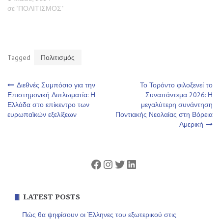
σε "ΠΟΛΙΤΙΣΜΟΣ"
Tagged
Πολιτισμός
Πλοήγηση
Διεθνές Συμπόσιο για την
Το Τορόντο φιλοξενεί το
Επιστημονική Διπλωματία: Η
Συναπάντεμα 2026: Η
Ελλάδα στο επίκεντρο των
μεγαλύτερη συνάντηση
άρθρων
ευρωπαϊκών εξελίξεων
Ποντιακής Νεολαίας στη Βόρεια
Αμερική
Facebook
Instagram
Twitter
Linkedin
LATEST POSTS
Πώς θα ψηφίσουν οι Έλληνες του εξωτερικού στις