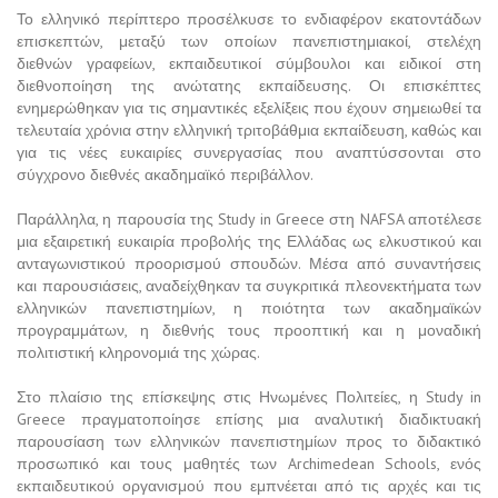
Το ελληνικό περίπτερο προσέλκυσε το ενδιαφέρον εκατοντάδων
επισκεπτών, μεταξύ των οποίων πανεπιστημιακοί, στελέχη
διεθνών γραφείων, εκπαιδευτικοί σύμβουλοι και ειδικοί στη
διεθνοποίηση της ανώτατης εκπαίδευσης. Οι επισκέπτες
ενημερώθηκαν για τις σημαντικές εξελίξεις που έχουν σημειωθεί τα
τελευταία χρόνια στην ελληνική τριτοβάθμια εκπαίδευση, καθώς και
για τις νέες ευκαιρίες συνεργασίας που αναπτύσσονται στο
σύγχρονο διεθνές ακαδημαϊκό περιβάλλον.
Παράλληλα, η παρουσία της Study in Greece στη NAFSA αποτέλεσε
μια εξαιρετική ευκαιρία προβολής της Ελλάδας ως ελκυστικού και
ανταγωνιστικού προορισμού σπουδών. Μέσα από συναντήσεις
και παρουσιάσεις, αναδείχθηκαν τα συγκριτικά πλεονεκτήματα των
ελληνικών πανεπιστημίων, η ποιότητα των ακαδημαϊκών
προγραμμάτων, η διεθνής τους προοπτική και η μοναδική
πολιτιστική κληρονομιά της χώρας.
Στο πλαίσιο της επίσκεψης στις Ηνωμένες Πολιτείες, η Study in
Greece πραγματοποίησε επίσης μια αναλυτική διαδικτυακή
παρουσίαση των ελληνικών πανεπιστημίων προς το διδακτικό
προσωπικό και τους μαθητές των Archimedean Schools, ενός
εκπαιδευτικού οργανισμού που εμπνέεται από τις αρχές και τις