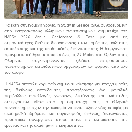
Για έκτη συνεχόμενη χρονιά, η Study in Greece (SiG), συνοδευόμενη
από εκπροσώπους ελληνικών πανεπιστημίων, συμμετείχε στη
NAFSA 2026 Annual Conference & Expo, μία από τις
σημαντικότερες διεθνείς διοργανώσεις στον τομέα της ανώτατης
εκπαίδευσης και της ακαδημαϊκής διεθνοποίησης. Η διοργάνωση
πραγματοποιήθηκε από τις 26 έως τις 29 Μαΐου στο Ορλάντο της
Φλόριντα, συγκεντρώνοντας χιλιάδες εκπροσώπους
πανεπιστημίων, εκπαιδευτικών οργανισμών και φορέων από όλο
τον κόσμο.
Η NAFSA αποτελεί κορυφαίο σημείο συνάντησης για επαγγελματίες
της διεθνούς εκπαίδευσης, προσφέροντας ένα μοναδικό
περιβάλλον ανταλλαγής γνώσεων, δικτύωσης και ανάπτυξης
συνεργασιών. Μέσα από τη συμμετοχή τους, τα ελληνικά
πανεπιστήμια είχαν την ευκαιρία να αναπτύξουν νέες επαφές με
ακαδημαϊκά ιδρύματα και οργανισμούς διεθνώς, διερευνώντας
προοπτικές συνεργασίας στους τομείς της εκπαίδευσης, της
έρευνας και της ακαδημαϊκής κινητικότητας.