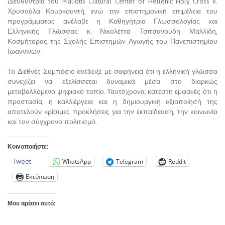
Διευθύντρια του Maliotis Cultural Center of Hellenic Holy Cross κ.
Χρυσούλα Κουρκουντή, ενώ την επιστημονική επιμέλεια του
προγράμματος ανέλαβε η Καθηγήτρια Γλωσσολογίας και
Ελληνικής Γλώσσας κ. Νικολέττα Τσιτσανούδη Μαλλίδη,
Κοσμήτορας της Σχολής Επιστημών Αγωγής του Πανεπιστημίου
Ιωαννίνων.
Το Διεθνές Συμπόσιο ανέδειξε με σαφήνεια ότι η ελληνική γλώσσα
συνεχίζει να εξελίσσεται δυναμικά μέσα στο διαρκώς
μεταβαλλόμενο ψηφιακό τοπίο. Ταυτόχρονα, κατέστη εμφανές ότι η
προστασία, η καλλιέργεια και η δημιουργική αξιοποίησή της
αποτελούν κρίσιμες προκλήσεις για την εκπαίδευση, την κοινωνία
και τον σύγχρονο πολιτισμό.
Κοινοποιήστε:
Tweet
WhatsApp
Telegram
Reddit
Εκτύπωση
Μου αρέσει αυτό: