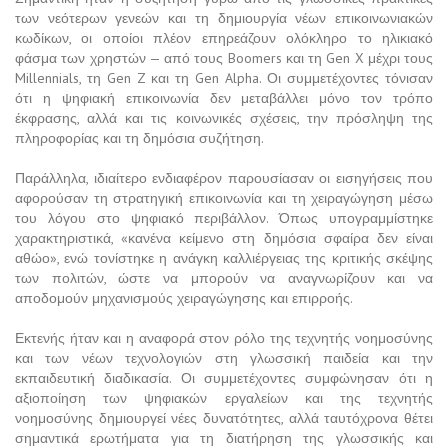
των νεότερων γενεών και τη δημιουργία νέων επικοινωνιακών
κωδίκων, οι οποίοι πλέον επηρεάζουν ολόκληρο το ηλικιακό
φάσμα των χρηστών — από τους Boomers και τη Gen X μέχρι τους
Millennials, τη Gen Z και τη Gen Alpha. Οι συμμετέχοντες τόνισαν
ότι η ψηφιακή επικοινωνία δεν μεταβάλλει μόνο τον τρόπο
έκφρασης, αλλά και τις κοινωνικές σχέσεις, την πρόσληψη της
πληροφορίας και τη δημόσια συζήτηση.
Παράλληλα, ιδιαίτερο ενδιαφέρον παρουσίασαν οι εισηγήσεις που
αφορούσαν τη στρατηγική επικοινωνία και τη χειραγώγηση μέσω
του λόγου στο ψηφιακό περιβάλλον. Όπως υπογραμμίστηκε
χαρακτηριστικά, «κανένα κείμενο στη δημόσια σφαίρα δεν είναι
αθώο», ενώ τονίστηκε η ανάγκη καλλιέργειας της κριτικής σκέψης
των πολιτών, ώστε να μπορούν να αναγνωρίζουν και να
αποδομούν μηχανισμούς χειραγώγησης και επιρροής.
Εκτενής ήταν και η αναφορά στον ρόλο της τεχνητής νοημοσύνης
και των νέων τεχνολογιών στη γλωσσική παιδεία και την
εκπαιδευτική διαδικασία. Οι συμμετέχοντες συμφώνησαν ότι η
αξιοποίηση των ψηφιακών εργαλείων και της τεχνητής
νοημοσύνης δημιουργεί νέες δυνατότητες, αλλά ταυτόχρονα θέτει
σημαντικά ερωτήματα για τη διατήρηση της γλωσσικής και