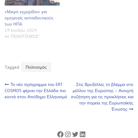
«Μικρό εγχειρίδιο» για
ομογενείς εκπαιδευτικούς
των ΗΠΑ
19 Ιουλίου, 2024
σε "ΠΟΛΙΤΙΣΜΟΣ"
Tagged
Πολιτισμός
Πλοήγηση
Το νέο πρόγραμμα του ERT
Στις Βρυξέλλες το βλέμμα στο
COSMOS φέρνει την Ελλάδα πιο
μέλλον της Ευρώπης – Ανοιχτή
κοντά στον Απόδημο Ελληνισμό
συζήτηση για τις προκλήσεις και
άρθρων
την πορεία της Ευρωπαϊκής
Ένωσης
Facebook
Instagram
Twitter
Linkedin