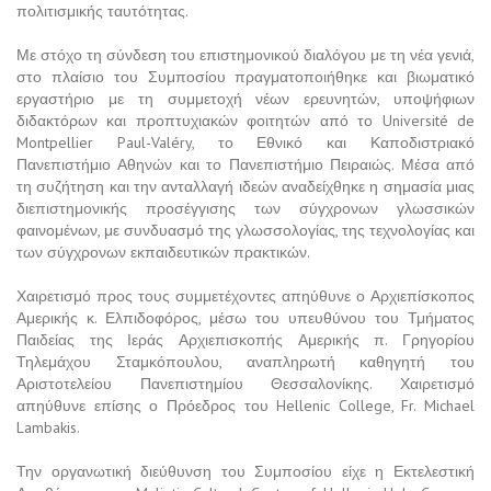
πολιτισμικής ταυτότητας.
Με στόχο τη σύνδεση του επιστημονικού διαλόγου με τη νέα γενιά,
στο πλαίσιο του Συμποσίου πραγματοποιήθηκε και βιωματικό
εργαστήριο με τη συμμετοχή νέων ερευνητών, υποψήφιων
διδακτόρων και προπτυχιακών φοιτητών από το Université de
Montpellier Paul-Valéry, το Εθνικό και Καποδιστριακό
Πανεπιστήμιο Αθηνών και το Πανεπιστήμιο Πειραιώς. Μέσα από
τη συζήτηση και την ανταλλαγή ιδεών αναδείχθηκε η σημασία μιας
διεπιστημονικής προσέγγισης των σύγχρονων γλωσσικών
φαινομένων, με συνδυασμό της γλωσσολογίας, της τεχνολογίας και
των σύγχρονων εκπαιδευτικών πρακτικών.
Χαιρετισμό προς τους συμμετέχοντες απηύθυνε ο Αρχιεπίσκοπος
Αμερικής κ. Ελπιδοφόρος, μέσω του υπευθύνου του Τμήματος
Παιδείας της Ιεράς Αρχιεπισκοπής Αμερικής π. Γρηγορίου
Τηλεμάχου Σταμκόπουλου, αναπληρωτή καθηγητή του
Αριστοτελείου Πανεπιστημίου Θεσσαλονίκης. Χαιρετισμό
απηύθυνε επίσης ο Πρόεδρος του Hellenic College, Fr. Michael
Lambakis.
Την οργανωτική διεύθυνση του Συμποσίου είχε η Εκτελεστική