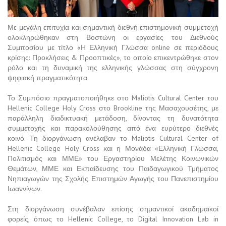
Με μεγάλη επιτυχία και σημαντική διεθνή επιστημονική συμμετοχή
ολοκληρώθηκαν στη Βοστώνη οι εργασίες του Διεθνούς
Συμποσίου με τίτλο «Η Ελληνική Γλώσσα online σε περιόδους
κρίσης: Προκλήσεις & Προοπτικές», το οποίο επικεντρώθηκε στον
ρόλο και τη δυναμική της ελληνικής γλώσσας στη σύγχρονη
ψηφιακή πραγματικότητα.
Το Συμπόσιο πραγματοποιήθηκε στο Maliotis Cultural Center του
Hellenic College Holy Cross στο Brookline της Μασαχουσέτης, με
παράλληλη διαδικτυακή μετάδοση, δίνοντας τη δυνατότητα
συμμετοχής και παρακολούθησης από ένα ευρύτερο διεθνές
κοινό. Τη διοργάνωση ανέλαβαν το Maliotis Cultural Center of
Hellenic College Holy Cross και η Μονάδα «Ελληνική Γλώσσα,
Πολιτισμός και ΜΜΕ» του Εργαστηρίου Μελέτης Κοινωνικών
Θεμάτων, ΜΜΕ και Εκπαίδευσης του Παιδαγωγικού Τμήματος
Νηπιαγωγών της Σχολής Επιστημών Αγωγής του Πανεπιστημίου
Ιωαννίνων.
Στη διοργάνωση συνέβαλαν επίσης σημαντικοί ακαδημαϊκοί
φορείς, όπως το Hellenic College, το Digital Innovation Lab in