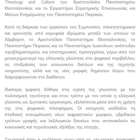
Theology and Culture του Αριστοτελείου Πανεπιστημίου
Θεσσαλονίκης και το Εργαστήριο Στρατηγικής Επικοινωνίας και
Μέσων Ενημέρωσης του Πανεπιστημίου Πειραιώς.
Κατά τη διάρκεια των εργασιών του Συμποσίου, πανεπιστημιακοί
και ερευνητές από κορυφαία ιδρύματα, μεταξύ των οποίων το
Χάρβαρντ, το Αριστοτέλειο Πανεπιστήμιο Θεσσαλονίκης, το
Πανεπιστήμιο Πειραιώς και το Πανεπιστήμιο Ιωαννίνων, ανέπτυξαν
προβληματισμούς και επιστημονικές προσεγγίσεις γύρω από τον
μετασχηματισμό της ελληνικής γλώσσας στο ψηφιακό περιβάλλον,
τις επιδράσεις των κοινωνικών δικτύων και της τεχνητής
νοημοσύνης, αλλά και τις νέες μορφές δημόσιου λόγου που
διαμορφώνονται στο διαδίκτυο.
Ιδιαίτερη έμφαση δόθηκε στη σχέση της γλώσσας με την
πολιτισμική ταυτότητα και στον τρόπο με τον οποίο η ελληνική
γλώσσα, ως ζωντανός οργανισμός, εξελίσσεται μέσα από τη χρήση
της στις ψηφιακές πλατφόρμες. Οι εισηγητές ανέδειξαν τη
σταδιακή ενσωμάτωση νέων εκφραστικών μορφών, υβριδικών
τρόπων γραφής και λεξιλογικών δανείων που αντανακλούν τις
κοινωνικές και τεχνολογικές εξελίξεις της εποχής.
Σημαντική ήταν η συζήτηση γύρω από τις γλωσσικές πρακτικές