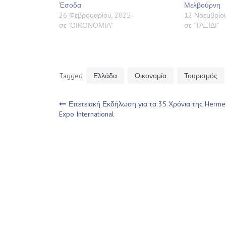
Έσοδα
Μελβούρνη
26 Φεβρουαρίου, 2025
12 Νοεμβρίου
σε "ΟΙΚΟΝΟΜΙΑ"
σε "ΤΑΞΙΔΙ"
Tagged
Ελλάδα
Οικονομία
Τουρισμός
Πλοήγηση
Επετειακή Εκδήλωση για τα 35 Χρόνια της Herme
Expo International
άρθρων