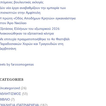
επόμενες βουλευτικές εκλογές
Δύο νέα έργα αναβαθμίζουν την εμπειρία των
επισκεπτών στην Αμφίπολη
Η πρώτη «Οδός Αποδήμων Κρητών» εγκαινιάστηκε
στον Άγιο Νικόλαο
Εξετάσεις Ελλήνων του εξωτερικού 2026:
Ανακοινώθηκαν τα εξεταστικά κέντρα
Με επιτυχία πραγματοποιήθηκε το 4ο Φεστιβάλ
Παραδοσιακών Χορών και Τραγουδιών στη
Δερβιτσάνη
eets by farosomogenias
CATEGORIES
Uncategorized
(26)
ΑΘΛΗΤΙΣΜΟΣ
(53)
ΒΙΒΛΙΟ
(7)
ΕΚΚΛΗΣΙΑ (ΠΑΤΡΙΑΡΧΕΙΑ)
(182)