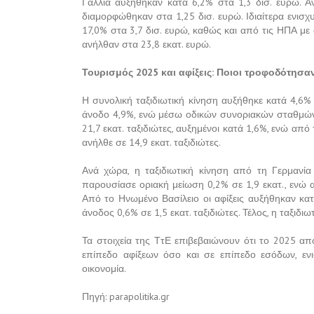
Γαλλία αυξήθηκαν κατά 6,2% στα 1,3 δισ. ευρώ. Άν
διαμορφώθηκαν στα 1,25 δισ. ευρώ. Ιδιαίτερα ενισ
17,0% στα 3,7 δισ. ευρώ, καθώς και από τις ΗΠΑ με
ανήλθαν στα 23,8 εκατ. ευρώ.
Τουρισμός 2025 και αφίξεις: Ποιοι τροφοδότησα
Η συνολική ταξιδιωτική κίνηση αυξήθηκε κατά 4,6
άνοδο 4,9%, ενώ μέσω οδικών συνοριακών σταθμών
21,7 εκατ. ταξιδιώτες, αυξημένοι κατά 1,6%, ενώ από
ανήλθε σε 14,9 εκατ. ταξιδιώτες.
Ανά χώρα, η ταξιδιωτική κίνηση από τη Γερμανία 
παρουσίασε οριακή μείωση 0,2% σε 1,9 εκατ., ενώ α
Από το Ηνωμένο Βασίλειο οι αφίξεις αυξήθηκαν κατ
άνοδος 0,6% σε 1,5 εκατ. ταξιδιώτες. Τέλος, η ταξιδι
Τα στοιχεία της ΤτΕ επιβεβαιώνουν ότι το 2025 απ
επίπεδο αφίξεων όσο και σε επίπεδο εσόδων, εν
οικονομία.
Πηγή: parapolitika.gr