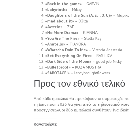
«Back in the game»
– GARVIN
«Labyrinth»
– Mikay
«Daughters of the Sun (A, E, I, O, U)»
– Μαρίκ
«mad about it»
– D3lta
«Αστείο»
– ZAF
«No More Drama»
– ΚΙΑΝΝΑ
«You Are The Fire»
– Stella Kay
«Anatello»
– TIANORA
«Whatcha Doin To Me»
– Victoria Anastasia
«Set Everything On Fire»
– BASILICA
«Dark Side of the Moon»
– good job Nicky
«Bulletproof»
– KOZA MOSTRA
«SABOTAGE!»
– leroybroughtflowers
Προς τον εθνικό τελικό
Από κάθε ημιτελικό θα προκύψουν οι συμμετοχές 
τη Eurovision 2026 θα γίνει
από το τηλεοπτικό κοι
προσεγγίσεων, οι δύο ημιτελικοί συνθέτουν ένα ιδιαί
Κοινοποιήστε: