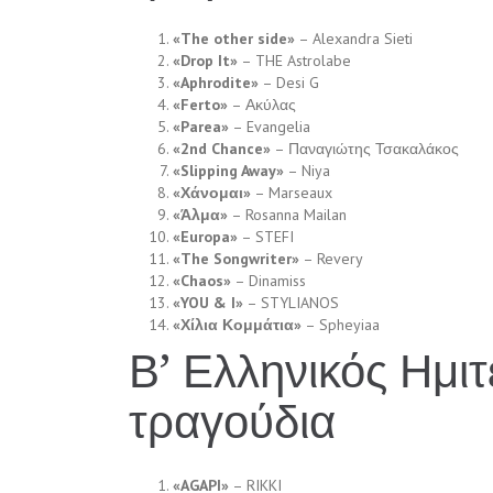
«The other side»
– Alexandra Sieti
«Drop It»
– THE Astrolabe
«Aphrodite»
– Desi G
«Ferto»
– Ακύλας
«Parea»
– Evangelia
«2nd Chance»
– Παναγιώτης Τσακαλάκος
«Slipping Away»
– Niya
«Χάνομαι»
– Marseaux
«Άλμα»
– Rosanna Mailan
«Europa»
– STEFI
«The Songwriter»
– Revery
«Chaos»
– Dinamiss
«YOU & I»
– STYLIANOS
«Χίλια Κομμάτια»
– Spheyiaa
Β’ Ελληνικός Ημιτ
τραγούδια
«AGAPI»
– RIKKI