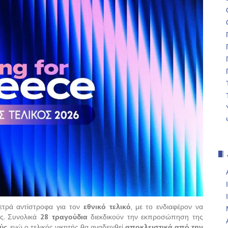
ετρά αντίστροφα για τον
εθνικό τελικό
, με το ενδιαφέρον να
ς. Συνολικά
28 τραγούδια
διεκδικούν την εκπροσώπηση της
ύς
, ενώ ο τελικός νικητής θα αναδειχθεί
αποκλειστικά από την