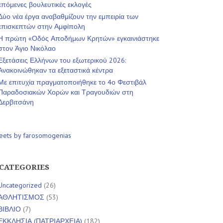
επόμενες βουλευτικές εκλογές
Δύο νέα έργα αναβαθμίζουν την εμπειρία των
επισκεπτών στην Αμφίπολη
Η πρώτη «Οδός Αποδήμων Κρητών» εγκαινιάστηκε
στον Άγιο Νικόλαο
Εξετάσεις Ελλήνων του εξωτερικού 2026:
Ανακοινώθηκαν τα εξεταστικά κέντρα
Με επιτυχία πραγματοποιήθηκε το 4ο Φεστιβάλ
Παραδοσιακών Χορών και Τραγουδιών στη
Δερβιτσάνη
eets by farosomogenias
CATEGORIES
Uncategorized
(26)
ΑΘΛΗΤΙΣΜΟΣ
(53)
ΒΙΒΛΙΟ
(7)
ΕΚΚΛΗΣΙΑ (ΠΑΤΡΙΑΡΧΕΙΑ)
(182)