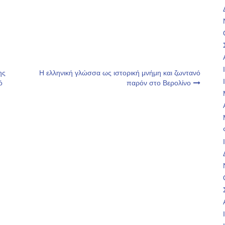
ης
Η ελληνική γλώσσα ως ιστορική μνήμη και ζωντανό
ό
παρόν στο Βερολίνο