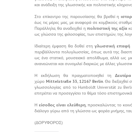
και ανάδειξη της γλωσσικής και πολιτιστικής κληρο
Στο επίκεντρο της παρουσίασης θα βρεθεί η
ιστο
έως τις μέρες μας, με αναφορά σε κομβικούς σταθμο
Παράλληλα, θα αναδειχθεί η
πολιτιστική της αξία
κα
ως γλώσσα της φιλοσοφίας, των επιστημών, της λογοτ
Ιδιαίτερη έμφαση θα δοθεί στη
γλωσσική επαφή
περιβάλλοντα πολυγλωσσίας, όπως αυτά της διασπο
ως ένα στατικό, μουσειακό απολίθωμα, αλλά ως μ
ανανεώνεται και συνομιλεί διαρκώς με άλλες γλωσσικ
Η εκδήλωση θα πραγματοποιηθεί τη
Δευτέρα
χώρο
Mittelstraße 33, 12167 Berlin
. Θα διεξαχθεί
γλωσσολογίας από το Humboldt Universität zu Berl
επιτρέπει να προσεγγίσει το θέμα τόσο επιστημονικά
Η
είσοδος είναι ελεύθερη
, προσκαλώντας το κοιν
διάλογο γύρω από τη γλώσσα ως φορέα μνήμης, ταυτ
(ΔΟΡΥΦΟΡΟΣ)