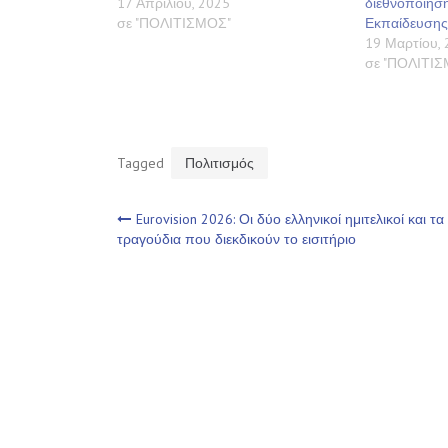
17 Απριλίου, 2025
διεθνοποίησ
σε "ΠΟΛΙΤΙΣΜΟΣ"
Εκπαίδευσης
19 Μαρτίου, 
σε "ΠΟΛΙΤΙ
Tagged
Πολιτισμός
Πλοήγηση
Eurovision 2026: Οι δύο ελληνικοί ημιτελικοί και τα
τραγούδια που διεκδικούν το εισιτήριο
άρθρων