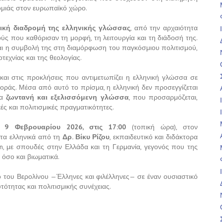
νομιάς στον ευρωπαϊκό χώρο.
ρική διαδρομή της ελληνικής γλώσσας
, από την αρχαιότητα
ύς που καθόρισαν τη μορφή, τη λειτουργία και τη διάδοσή της.
ι η συμβολή της στη διαμόρφωση του παγκόσμιου πολιτισμού,
εχνίας και της θεολογίας.
και στις προκλήσεις που αντιμετωπίζει η ελληνική γλώσσα σε
ράς. Μέσα από αυτό το πρίσμα, η ελληνική δεν προσεγγίζεται
ια
ζωντανή και εξελισσόμενη γλώσσα
, που προσαρμόζεται,
ές και πολιτισμικές πραγματικότητες.
 9 Φεβρουαρίου 2026, στις 17:00
(τοπική ώρα), στον
 στα ελληνικά από τη
Δρ. Βίκυ Ρίζου
, εκπαιδευτικό και διδάκτορα
in, με σπουδές στην Ελλάδα και τη Γερμανία, γεγονός που της
 όσο και βιωματικά.
ό του Βερολίνου —Έλληνες και φιλέλληνες— σε έναν ουσιαστικό
ότητας και πολιτισμικής συνέχειας.