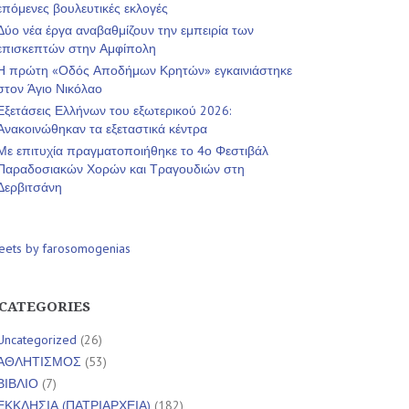
επόμενες βουλευτικές εκλογές
Δύο νέα έργα αναβαθμίζουν την εμπειρία των
επισκεπτών στην Αμφίπολη
Η πρώτη «Οδός Αποδήμων Κρητών» εγκαινιάστηκε
στον Άγιο Νικόλαο
Εξετάσεις Ελλήνων του εξωτερικού 2026:
Ανακοινώθηκαν τα εξεταστικά κέντρα
Με επιτυχία πραγματοποιήθηκε το 4ο Φεστιβάλ
Παραδοσιακών Χορών και Τραγουδιών στη
Δερβιτσάνη
eets by farosomogenias
CATEGORIES
Uncategorized
(26)
ΑΘΛΗΤΙΣΜΟΣ
(53)
ΒΙΒΛΙΟ
(7)
ΕΚΚΛΗΣΙΑ (ΠΑΤΡΙΑΡΧΕΙΑ)
(182)