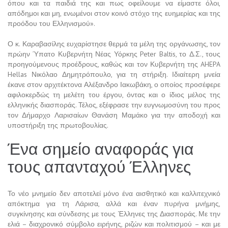
όπου και τα παιδιά της και πως οφείλουμε να είμαστε όλοι,
απόδημοι και μη, ενωμένοι στον κοινό στόχο της ευημερίας και της
προόδου του Ελληνισμού».
Ο κ. Καραβασίλης ευχαρίστησε θερμά τα μέλη της οργάνωσης, τον
πρώην Ύπατο Κυβερνήτη Νέας Υόρκης Peter Baltis, το Δ.Σ., τους
προηγούμενους προέδρους, καθώς και τον Κυβερνήτη της AHEPA
Hellas Νικόλαο Δημητρόπουλο, για τη στήριξη. Ιδιαίτερη μνεία
έκανε στον αρχιτέκτονα Αλέξανδρο Ιακωβάκη, ο οποίος προσέφερε
αφιλοκερδώς τη μελέτη του έργου, όντας και ο ίδιος μέλος της
ελληνικής διασποράς. Τέλος, εξέφρασε την ευγνωμοσύνη του προς
τον Δήμαρχο Λαρισαίων Θανάση Μαμάκο για την αποδοχή και
υποστήριξη της πρωτοβουλίας.
Ένα σημείο αναφοράς για
τους απανταχού Έλληνες
Το νέο μνημείο δεν αποτελεί μόνο ένα αισθητικό και καλλιτεχνικό
απόκτημα για τη Λάρισα, αλλά και έναν πυρήνα μνήμης,
συγκίνησης και σύνδεσης με τους Έλληνες της Διασποράς. Με την
ελιά – διαχρονικό σύμβολο ειρήνης, ριζών και πολιτισμού – και με