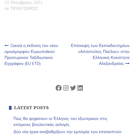
23 Οκτωβρίου, 2022
σε "ΠΟΛΙΤΙΣΜΟΣ"
Πλοήγηση
Ξεκινά η έκδοση του νέου
Επίσκεψη των Εκπαιδευτηρίων
ομοιόμορφου Ευρωπαϊκού
«Απόστολος Παύλος» στην
Προσωρινού Ταξιδιωτικού
Ελληνική Κοινότητα
άρθρων
Εγγράφου (EU ETD)
Αλεξανδρείας
Facebook
Instagram
Twitter
Linkedin
LATEST POSTS
Πώς θα ψηφίσουν οι Έλληνες του εξωτερικού στις
επόμενες βουλευτικές εκλογές
Δύο νέα έργα αναβαθμίζουν την εμπειρία των επισκεπτών