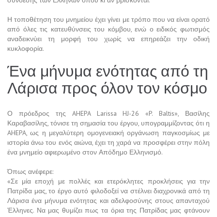
σύνδεσης των Ελλήνων όπου κι αν βρίσκονται.
Η τοποθέτηση του μνημείου έχει γίνει με τρόπο που να είναι ορατό
από όλες τις κατευθύνσεις του κόμβου, ενώ ο ειδικός φωτισμός
αναδεικνύει τη μορφή του χωρίς να επηρεάζει την οδική
κυκλοφορία.
Ένα μήνυμα ενότητας από τη
Λάρισα προς όλον τον κόσμο
Ο πρόεδρος της AHEPA Larissa HJ-26 «P. Baltis», Βασίλης
Καραβασίλης, τόνισε τη σημασία του έργου, υπογραμμίζοντας ότι η
AHEPA, ως η μεγαλύτερη ομογενειακή οργάνωση παγκοσμίως με
ιστορία άνω του ενός αιώνα, έχει τη χαρά να προσφέρει στην πόλη
ένα μνημείο αφιερωμένο στον Απόδημο Ελληνισμό.
Όπως ανέφερε:
«Σε μία εποχή με πολλές και ετερόκλητες προκλήσεις για την
Πατρίδα μας, το έργο αυτό φιλοδοξεί να στέλνει διαχρονικά από τη
Λάρισα ένα μήνυμα ενότητας και αδελφοσύνης στους απανταχού
Έλληνες. Να μας θυμίζει πως τα όρια της Πατρίδας μας φτάνουν