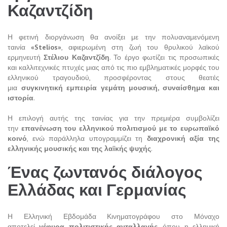
Καζαντζίδη
Η φετινή διοργάνωση θα ανοίξει με την πολυαναμενόμενη
ταινία
«Stelios»
, αφιερωμένη στη ζωή του θρυλικού λαϊκού
ερμηνευτή
Στέλιου Καζαντζίδη
. Το έργο φωτίζει τις προσωπικές
και καλλιτεχνικές πτυχές μιας από τις πιο εμβληματικές μορφές του
ελληνικού τραγουδιού, προσφέροντας στους θεατές
μια
συγκινητική εμπειρία γεμάτη μουσική, συναίσθημα και
ιστορία
.
Η επιλογή αυτής της ταινίας για την πρεμιέρα συμβολίζει
την
επανένωση του ελληνικού πολιτισμού με το ευρωπαϊκό
κοινό
, ενώ παράλληλα υπογραμμίζει τη
διαχρονική αξία της
ελληνικής μουσικής και της λαϊκής ψυχής
.
Ένας ζωντανός διάλογος
Ελλάδας και Γερμανίας
Η Ελληνική Εβδομάδα Κινηματογράφου στο Μόναχο
αποτελεί
γέφυρα πολιτιστικής ανταλλαγής
, όπου η ελληνική