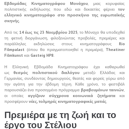
Εβδομάδας Κινηματογράφου Μονάχου
, μιας κορυφαίας
πολιτιστικής εκδήλωσης που εδώ και δεκαετίες φέρνει
τον
ελληνικό κινηματογράφο στο προσκήνιο της ευρωπαϊκής
σκηνής
.
Από τις
14 έως τις 23 Νοεμβρίου 2025
, το Μόναχο θα υποδεχθεί
τη φετινή διοργάνωση, φιλοξενώντας προβολές, πρεμιέρες και
παράλληλες εκδηλώσεις στους κινηματογράφους
Rio
Filmpalast
(όπου θα πραγματοποιηθεί η πρεμιέρα),
Theatiner
Filmkunst
και
Gasteig HP8
.
Η Ελληνική Εβδομάδα Κινηματογράφου έχει καθιερωθεί
ως
θεσμός πολιτιστικού διαλόγου
μεταξύ Ελλάδας και
Γερμανίας, συνδέοντας δημιουργούς, θεατές και φορείς γύρω από
την αγάπη για την έβδομη τέχνη. Κάθε χρόνο, το φεστιβάλ
παρουσιάζει ένα προσεγμένο πρόγραμμα
βραβευμένων ταινιών
,
οι οποίες
αγγίζουν σύγχρονα κοινωνικά ζητήματα
και
προσφέρουν
νέες, τολμηρές κινηματογραφικές ματιές
.
Πρεμιέρα με τη ζωή και το
έργο του Στέλιου