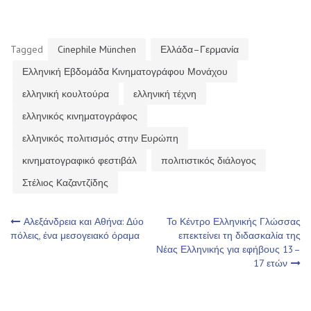
Tagged
Cinephile München
Ελλάδα–Γερμανία
Ελληνική Εβδομάδα Κινηματογράφου Μονάχου
ελληνική κουλτούρα
ελληνική τέχνη
ελληνικός κινηματογράφος
ελληνικός πολιτισμός στην Ευρώπη
κινηματογραφικό φεστιβάλ
πολιτιστικός διάλογος
Στέλιος Καζαντζίδης
Πλοήγηση
Αλεξάνδρεια και Αθήνα: Δύο
Το Κέντρο Ελληνικής Γλώσσας
πόλεις, ένα μεσογειακό όραμα
επεκτείνει τη διδασκαλία της
Νέας Ελληνικής για εφήβους 13–
άρθρων
17 ετών