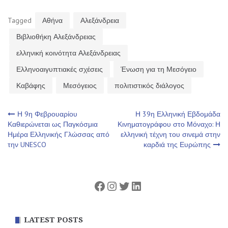
Tagged
Αθήνα
Αλεξάνδρεια
Βιβλιοθήκη Αλεξάνδρειας
ελληνική κοινότητα Αλεξάνδρειας
Ελληνοαιγυπτιακές σχέσεις
Ένωση για τη Μεσόγειο
Καβάφης
Μεσόγειος
πολιτιστικός διάλογος
Πλοήγηση
Η 9η Φεβρουαρίου
Η 39η Ελληνική Εβδομάδα
Καθιερώνεται ως Παγκόσμια
Κινηματογράφου στο Μόναχο: Η
Ημέρα Ελληνικής Γλώσσας από
ελληνική τέχνη του σινεμά στην
άρθρων
την UNESCO
καρδιά της Ευρώπης
Facebook
Instagram
Twitter
Linkedin
LATEST POSTS