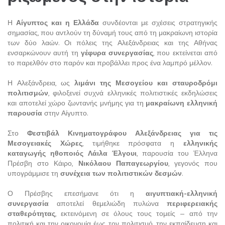
Η
Αίγυπτος και η Ελλάδα
συνδέονται με σχέσεις στρατηγικής
σημασίας, που αντλούν τη δύναμή τους από τη μακραίωνη ιστορία
των δύο λαών. Οι πόλεις της Αλεξάνδρειας και της Αθήνας
ενσαρκώνουν αυτή τη
γέφυρα συνεργασίας
, που εκτείνεται από
το παρελθόν στο παρόν και προβάλλει προς ένα λαμπρό μέλλον.
Η Αλεξάνδρεια, ως
λιμάνι της Μεσογείου και σταυροδρόμι
πολιτισμών
, φιλοξενεί συχνά ελληνικές πολιτιστικές εκδηλώσεις
και αποτελεί χώρο ζωντανής μνήμης για τη
μακραίωνη ελληνική
παρουσία
στην Αίγυπτο.
Στο
Φεστιβάλ Κινηματογράφου Αλεξάνδρειας για τις
Μεσογειακές Χώρες
, τιμήθηκε πρόσφατα η
ελληνικής
καταγωγής ηθοποιός Λάιλα Έλγουι
, παρουσία του Έλληνα
Πρέσβη στο Κάιρο,
Νικόλαου Παπαγεωργίου
, γεγονός που
υπογράμμισε τη
συνέχεια των πολιτιστικών δεσμών
.
Ο Πρέσβης επεσήμανε ότι η
αιγυπτιακή-ελληνική
συνεργασία
αποτελεί θεμελιώδη πυλώνα
περιφερειακής
σταθερότητας
, εκτεινόμενη σε όλους τους τομείς — από την
πολιτική και την οικονομία έως τον πολιτισμό, την εκπαίδευση και