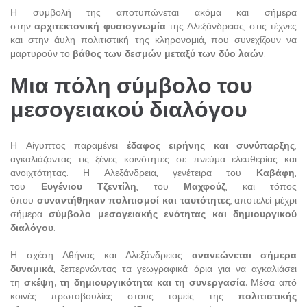
Η συμβολή της αποτυπώνεται ακόμα και σήμερα
στην
αρχιτεκτονική φυσιογνωμία
της Αλεξάνδρειας, στις τέχνες
και στην άυλη πολιτιστική της κληρονομιά, που συνεχίζουν να
μαρτυρούν το
βάθος των δεσμών μεταξύ των δύο λαών
.
Μια πόλη σύμβολο του
μεσογειακού διαλόγου
Η Αίγυπτος παραμένει
έδαφος ειρήνης και συνύπαρξης
,
αγκαλιάζοντας τις ξένες κοινότητες σε πνεύμα ελευθερίας και
ανοιχτότητας. Η Αλεξάνδρεια, γενέτειρα του
Καβάφη
,
του
Ευγένιου Τζεντίλη
, του
Μαχφούζ
, και τόπος
όπου
συναντήθηκαν πολιτισμοί και ταυτότητες
, αποτελεί μέχρι
σήμερα
σύμβολο μεσογειακής ενότητας και δημιουργικού
διαλόγου
.
Η σχέση Αθήνας και Αλεξάνδρειας
ανανεώνεται σήμερα
δυναμικά
, ξεπερνώντας τα γεωγραφικά όρια για να αγκαλιάσει
τη
σκέψη, τη δημιουργικότητα και τη συνεργασία
. Μέσα από
κοινές πρωτοβουλίες στους τομείς της
πολιτιστικής