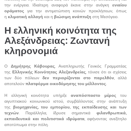
την ενέργεια. Ιδιαίτερη αναφορά έκανε στην ανάγκη
ενιαίου
οράματος
για την αντιμετώπιση κοινών προκλήσεων, όπως
η
κλιματική αλλαγή
και η
βιώσιμη ανάπτυξη
στη Μεσόγειο.
Η ελληνική κοινότητα της
Αλεξάνδρειας: Ζωντανή
κληρονομιά
Ο
Δημήτρης Κάβουρας
, Αναπληρωτής Γενικός Γραμματέας
της
Ελληνικής Κοινότητας Αλεξανδρείας
, τόνισε ότι οι σχέσεις
των δύο πόλεων
δεν περιορίζονται στο παρελθόν
, αλλά
αποτελούν
πλατφόρμα οικοδόμησης του μέλλοντος
.
Η ελληνική κοινότητα υπήρξε
αναπόσπαστο μέρος
του
αιγυπτιακού κοινωνικού ιστού, συμβάλλοντας στην ανάπτυξη
της
βιομηχανίας, του εμπορίου, της εκπαίδευσης και των
τεχνών
. Παράλληλα, ίδρυσε σημαντικά
φιλανθρωπικά,
εκπαιδευτικά και πολιτιστικά ιδρύματα
, αφήνοντας ανεξίτηλο
αποτύπωμα στην πόλη.