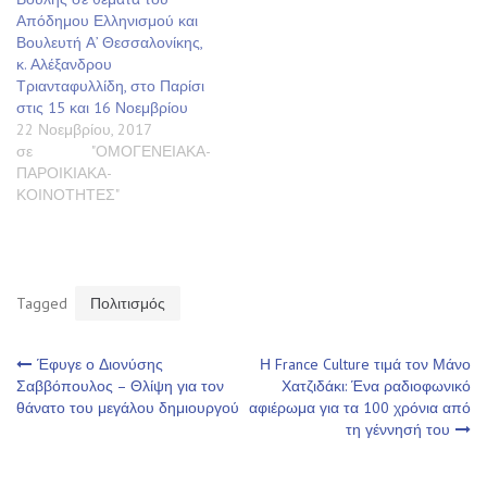
Απόδημου Ελληνισμού και
Βουλευτή Α’ Θεσσαλονίκης,
κ. Αλέξανδρου
Τριανταφυλλίδη, στο Παρίσι
στις 15 και 16 Νοεμβρίου
22 Νοεμβρίου, 2017
σε "ΟΜΟΓΕΝΕΙΑΚΑ-
ΠΑΡΟΙΚΙΑΚΑ-
ΚΟΙΝΟΤΗΤΕΣ"
Tagged
Πολιτισμός
Πλοήγηση
Έφυγε ο Διονύσης
Η France Culture τιμά τον Μάνο
Σαββόπουλος – Θλίψη για τον
Χατζιδάκι: Ένα ραδιοφωνικό
θάνατο του μεγάλου δημιουργού
αφιέρωμα για τα 100 χρόνια από
άρθρων
τη γέννησή του