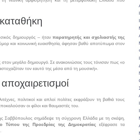
 τη νεανική αμφισβήτηση και τη μετεμφυλιακή Ελλάδα που
ακαταθήκη
σικός δημιουργός — ήταν
παρατηρητής και σχολιαστής της
 χιούμορ και κοινωνική ευαισθησία, άφησαν βαθύ αποτύπωμα στον
ής στον μεγάλο δημιουργό. Σε ανακοινώσεις τους τόνισαν πως «ο
τοχαζόταν τον εαυτό της μέσα από τη μουσική».
 αποχαιρετισμοί
τέχνες, πολιτικοί και απλοί πολίτες εκφράζουν τη βαθιά τους
αποκαλούσαν οι φίλοι και θαυμαστές του.
ς Σαββόπουλος σημάδεψε τη σύγχρονη Ελλάδα με τη σκέψη,
ίο Τύπου της Προεδρίας της Δημοκρατίας
εξέφρασε τα
.