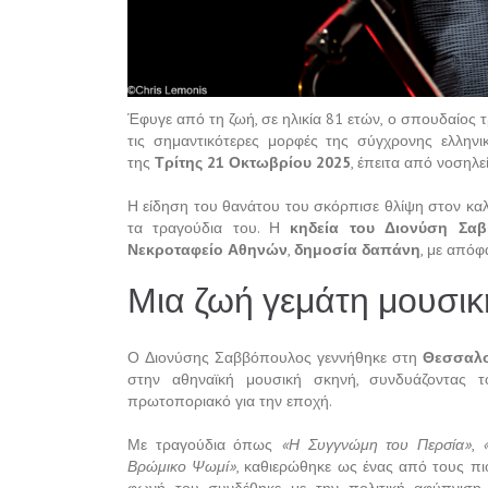
Έφυγε από τη ζωή, σε ηλικία 81 ετών, ο σπουδαίος
τις σημαντικότερες μορφές της σύγχρονης ελλην
της
Τρίτης 21 Οκτωβρίου 2025
, έπειτα από νοσηλ
Η είδηση του θανάτου του σκόρπισε θλίψη στον καλ
τα τραγούδια του. Η
κηδεία του Διονύση Σα
Νεκροταφείο Αθηνών
,
δημοσία δαπάνη
, με απόφ
Μια ζωή γεμάτη μουσικ
Ο Διονύσης Σαββόπουλος γεννήθηκε στη
Θεσσαλο
στην αθηναϊκή μουσική σκηνή, συνδυάζοντας τ
πρωτοποριακό για την εποχή.
Με τραγούδια όπως
«Η Συγγνώμη του Περσία»
,
Βρώμικο Ψωμί»
, καθιερώθηκε ως ένας από τους πι