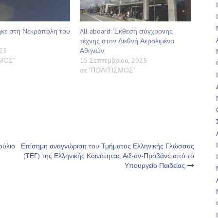
ε στη Νεκρόπολη του
All aboard: Έκθεση σύγχρονης
τέχνης στον Διεθνή Αερολιμένα
23
Αθηνών
ΣΜΟΣ"
15 Σεπτεμβρίου, 2025
σε "ΠΟΛΙΤΙΣΜΟΣ"
ούλιο
Επίσημη αναγνώριση του Τμήματος Ελληνικής Γλώσσας
(ΤΕΓ) της Ελληνικής Κοινότητας Αιξ-αν-Προβάνς από το
Υπουργείο Παιδείας