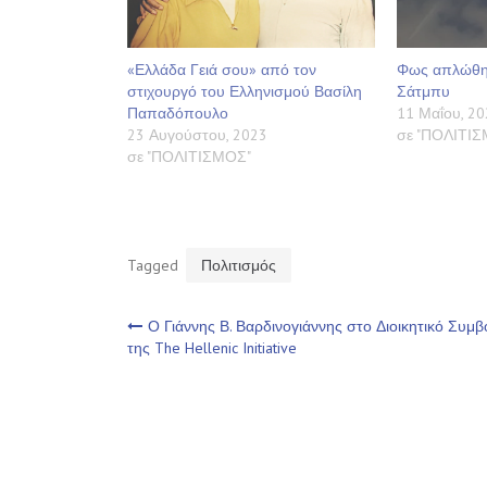
«Ελλάδα Γειά σου» από τον
Φως απλώθηκ
στιχουργό του Ελληνισμού Βασίλη
Σάτμπυ
Παπαδόπουλο
11 Μαΐου, 20
23 Αυγούστου, 2023
σε "ΠΟΛΙΤΙ
σε "ΠΟΛΙΤΙΣΜΟΣ"
Tagged
Πολιτισμός
Πλοήγηση
Ο Γιάννης Β. Βαρδινογιάννης στο Διοικητικό Συμβ
της The Hellenic Initiative
άρθρων