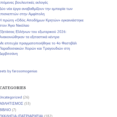
επόμενες βουλευτικές εκλογές
Δύο νέα έργα αναβαθμίζουν την εμπειρία των
επισκεπτών στην Αμφίπολη
Η πρώτη «Οδός Αποδήμων Κρητών» εγκαινιάστηκε
στον Άγιο Νικόλαο
Εξετάσεις Ελλήνων του εξωτερικού 2026:
Ανακοινώθηκαν τα εξεταστικά κέντρα
Με επιτυχία πραγματοποιήθηκε το 4ο Φεστιβάλ
Παραδοσιακών Χορών και Τραγουδιών στη
Δερβιτσάνη
eets by farosomogenias
CATEGORIES
Uncategorized
(26)
ΑΘΛΗΤΙΣΜΟΣ
(53)
ΒΙΒΛΙΟ
(7)
ΕΚΚΛΗΣΙΑ (ΠΑΤΡΙΑΡΧΕΙΑ)
(182)