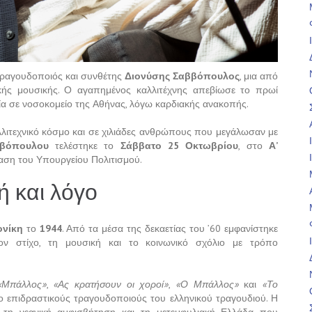
 τραγουδοποιός και συνθέτης
Διονύσης Σαββόπουλος
, μια από
ικής μουσικής. Ο αγαπημένος καλλιτέχνης απεβίωσε το πρωί
εία σε νοσοκομείο της Αθήνας, λόγω καρδιακής ανακοπής.
λιτεχνικό κόσμο και σε χιλιάδες ανθρώπους που μεγάλωσαν με
ββόπουλου
τελέστηκε το
Σάββατο 25 Οκτωβρίου
, στο
Α’
αση του Υπουργείου Πολιτισμού.
ή και λόγο
νίκη
το
1944
. Από τα μέσα της δεκαετίας του ’60 εμφανίστηκε
ον στίχο, τη μουσική και το κοινωνικό σχόλιο με τρόπο
«Μπάλλος»
,
«Ας κρατήσουν οι χοροί»
,
«Ο Μπάλλος»
και
«Το
ο επιδραστικούς τραγουδοποιούς του ελληνικού τραγουδιού. Η