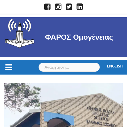
Skip
Facebook
Instagram
Twitter
LinkedIn
to
content
ΦΑΡΟΣ Ομογένειας
Αναζήτηση
ENGLISH
για: