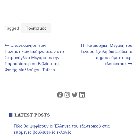
Tagged
Πολιτισμός
Πλοήγηση
Επανεκκίνηση των
Η Πατριαρχική Μεγάλη του
Πολιτιστικών Εκδηλώσεων στο
Γένους Σχολή διαψεύδει τα
Σισμανόγλειο Μέγαρο με την
δημοσιεύματα περί
άρθρων
Παρουσίαση του Βιβλίου της
«λουκέτου»
Φανής Μαλλούχου-Tufano
Facebook
Instagram
Twitter
Linkedin
LATEST POSTS
Πώς θα ψηφίσουν οι Έλληνες του εξωτερικού στις
επόμενες βουλευτικές εκλογές