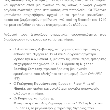
στις
οικονομικές ευκαιρίες
που προσέφερε, ιδίως στον εμπορικό
και αργότερα στον βιομηχανικό τομέα, καθώς η χώρα γνώρισε
ραγδαία ανάπτυξη χάρη στα κοιτάσματα πετρελαίου. Οι Έλληνες
μετανάστες ασχολήθηκαν αρχικά με το εμπόριο φοινικέλαιου,
κακάο και βαμβακερών προϊόντων, ενώ από τη δεκαετία του 1940
και μετά εισήλθαν σε νέους επιχειρηματικούς κλάδους.
Ανάμεσά τους ξεχωρίζουν σημαντικές προσωπικότητες που
διαμόρφωσαν το οικονομικό τοπίο της χώρας:
Ο
Αναστάσιος Λεβέντης
, καταγόμενος από την Κύπρο,
έφθασε στη Νιγηρία το 1934 και δύο χρόνια αργότερα
ίδρυσε την
A.G. Leventis
, μία από τις μεγαλύτερες εμπορικές
επιχειρήσεις της χώρας. Το 1951 ίδρυσε τη
Nigerian
Bottling Company
, πρωτοπόρο στη βιομηχανία
εμφιάλωσης, που εξελίχθηκε στη σημερινή
Coca-Cola HBC
(3E)
.
Ο
Γεώργιος Κουμάνταρος
ίδρυσε τη
Flour Mills of
Nigeria
, την πρώτη και μεγαλύτερη μονάδα παραγωγής
αλεύρων στη χώρα.
Οι
Ρωμαίος και Ιωάννης
Μπαρμπερόπουλος
δημιούργησαν το 1969 τη
Nigerian
Foundries
, το μεγαλύτερο χυτήριο της Νιγηρίας, που