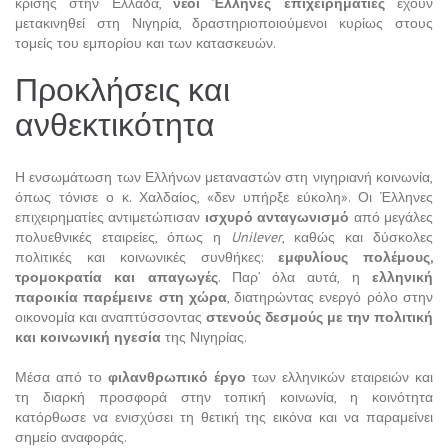
κρίσης στην Ελλάδα,
νέοι Έλληνες επιχειρηματίες
έχουν
μετακινηθεί στη Νιγηρία, δραστηριοποιούμενοι κυρίως στους
τομείς του εμπορίου και των κατασκευών.
Προκλήσεις και
ανθεκτικότητα
Η ενσωμάτωση των Ελλήνων μεταναστών στη νιγηριανή κοινωνία,
όπως τόνισε ο κ. Χαλδαίος, «δεν υπήρξε εύκολη». Οι Έλληνες
επιχειρηματίες αντιμετώπισαν
ισχυρό ανταγωνισμό
από μεγάλες
πολυεθνικές εταιρείες, όπως η
Unilever
, καθώς και δύσκολες
πολιτικές και κοινωνικές συνθήκες:
εμφυλίους πολέμους,
τρομοκρατία και απαγωγές
. Παρ’ όλα αυτά, η
ελληνική
παροικία παρέμεινε στη χώρα
, διατηρώντας ενεργό ρόλο στην
οικονομία και αναπτύσσοντας
στενούς δεσμούς με την πολιτική
και κοινωνική ηγεσία
της Νιγηρίας.
Μέσα από το
φιλανθρωπικό έργο
των ελληνικών εταιρειών και
τη διαρκή προσφορά στην τοπική κοινωνία, η κοινότητα
κατόρθωσε να ενισχύσει τη θετική της εικόνα και να παραμείνει
σημείο αναφοράς.