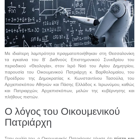
Με ιδιαίτερη λαμπρότητα πραγματοποιήθηκαν στη Θεσσαλονίκη
τα εγκαίνια του Β’ Διεθνούς Επιστημονικού Συνεδρίου του
περιοδικού «Θεολογία», στον Ιερό Ναό του Αγίου Δημητρίου,
παρουσία του Οικουμενικού Πατριάρχη κ. Βαρθολομαίου, του
Προέδρου της Δημοκρατίας κ. Κωνσταντίνου Τασούλα, του
Αρχιεπισκόπου Αθηνών και Πάσης Ελλάδος κ. Ιερωνύμου, καθώς
και Πατριαρχών, Αρχιεπισκόπων, μελών της κυβέρνησης και
πλήθους πιστών.
Ο λόγος του Οικουμενικού
Πατριάρχη
Στην ομιλία του, ο Οικουμενικός Πατριάρχης τόνισε ότι
πίστη και