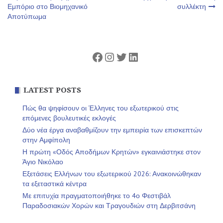
Εμπόριο στο Βιομηχανικό
συλλέκτη
άρθρων
Αποτύπωμα
Facebook
Instagram
Twitter
Linkedin
LATEST POSTS
Πώς θα ψηφίσουν οι Έλληνες του εξωτερικού στις
επόμενες βουλευτικές εκλογές
Δύο νέα έργα αναβαθμίζουν την εμπειρία των επισκεπτών
στην Αμφίπολη
Η πρώτη «Οδός Αποδήμων Κρητών» εγκαινιάστηκε στον
Άγιο Νικόλαο
Εξετάσεις Ελλήνων του εξωτερικού 2026: Ανακοινώθηκαν
τα εξεταστικά κέντρα
Με επιτυχία πραγματοποιήθηκε το 4ο Φεστιβάλ
Παραδοσιακών Χορών και Τραγουδιών στη Δερβιτσάνη