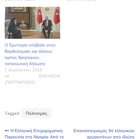
Ο Ερντογάν επέβαλε στον
Βαρθολομαίο και άλλους
ηγέτες θρησκειών
ταπεινωτική δήλωση
2 Αυγούστου, 2018
σε "ΕΚΚΛΗΣΙΑ
(ΠΑΤΡΙΑΡΧΕΙΑ)"
Tagged
Πολιτισμός
Πλοήγηση
Η Ελληνική Επιχειρηματική
Επαναπατρισμός 86 ελληνικών
Παρουσία στη Νιγηρία: Από το
αρχαιοτήτων από ιδιώτη