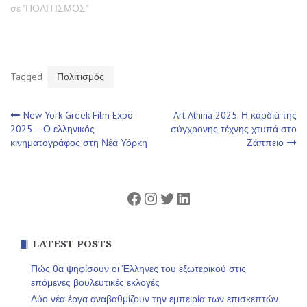
σε "ΠΟΛΙΤΙΣΜΟΣ"
Tagged
Πολιτισμός
Πλοήγηση
New York Greek Film Expo
Art Athina 2025: Η καρδιά της
2025 – Ο ελληνικός
σύγχρονης τέχνης χτυπά στο
κινηματογράφος στη Νέα Υόρκη
Ζάππειο
άρθρων
Facebook
Instagram
Twitter
Linkedin
LATEST POSTS
Πώς θα ψηφίσουν οι Έλληνες του εξωτερικού στις
επόμενες βουλευτικές εκλογές
Δύο νέα έργα αναβαθμίζουν την εμπειρία των επισκεπτών