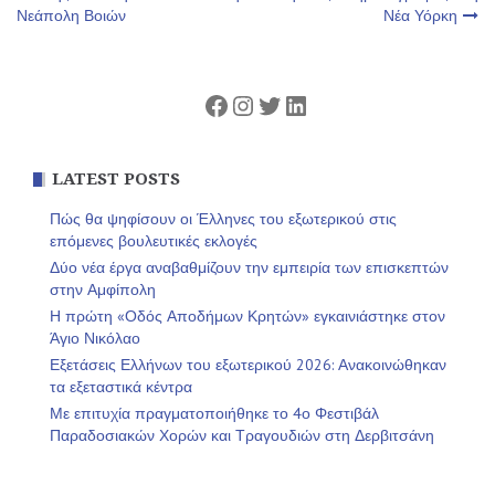
Νεάπολη Βοιών
Νέα Υόρκη
άρθρων
Facebook
Instagram
Twitter
Linkedin
LATEST POSTS
Πώς θα ψηφίσουν οι Έλληνες του εξωτερικού στις
επόμενες βουλευτικές εκλογές
Δύο νέα έργα αναβαθμίζουν την εμπειρία των επισκεπτών
στην Αμφίπολη
Η πρώτη «Οδός Αποδήμων Κρητών» εγκαινιάστηκε στον
Άγιο Νικόλαο
Εξετάσεις Ελλήνων του εξωτερικού 2026: Ανακοινώθηκαν
τα εξεταστικά κέντρα
Με επιτυχία πραγματοποιήθηκε το 4ο Φεστιβάλ
Παραδοσιακών Χορών και Τραγουδιών στη Δερβιτσάνη