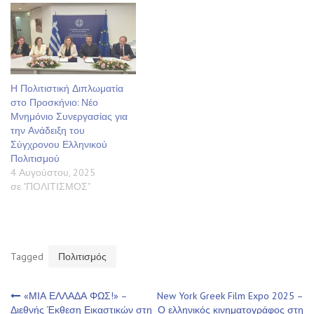
Η Πολιτιστική Διπλωματία
στο Προσκήνιο: Νέο
Μνημόνιο Συνεργασίας για
την Ανάδειξη του
Σύγχρονου Ελληνικού
Πολιτισμού
4 Αυγούστου, 2025
σε "ΠΟΛΙΤΙΣΜΟΣ"
Tagged
Πολιτισμός
Πλοήγηση
«ΜΙΑ ΕΛΛΑΔΑ ΦΩΣ!» –
New York Greek Film Expo 2025 –
Διεθνής Έκθεση Εικαστικών στη
Ο ελληνικός κινηματογράφος στη