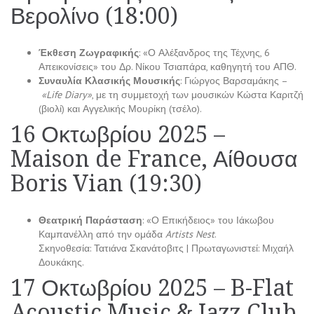
Βερολίνο (18:00)
Έκθεση Ζωγραφικής
: «Ο Αλέξανδρος της Τέχνης, 6
Απεικονίσεις» του Δρ. Νίκου Τσιαπάρα, καθηγητή του ΑΠΘ.
Συναυλία Κλασικής Μουσικής
: Γιώργος Βαρσαμάκης –
«Life Diary»
, με τη συμμετοχή των μουσικών Κώστα Καριτζή
(βιολί) και Αγγελικής Μουρίκη (τσέλο).
16 Οκτωβρίου 2025 –
Maison de France, Αίθουσα
Boris Vian (19:30)
Θεατρική Παράσταση
: «Ο Επικήδειος» του Ιάκωβου
Καμπανέλλη από την ομάδα
Artists Nest
.
Σκηνοθεσία: Τατιάνα Σκανάτοβιτς | Πρωταγωνιστεί: Μιχαήλ
Δουκάκης.
17 Οκτωβρίου 2025 – B-Flat
Acoustic Music & Jazz Club