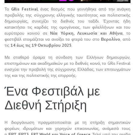
Το
GRis Festival
, ένας θεσμός που γεννήθηκε από την ανάγκη
προβολής της σύγχρονης ελληνικής ταυτότητας και πολιτιστικής
δημιουργίας, συνεχίζει το διεθνές του ταξίδι. Έχοντας ήδη
κατακτήσει τις καρδιές της ομογένειας, των φιλελλήνων και του
ευρύτερου κοινού σε
Νέα Υόρκη, Λευκωσία και Αθήνα
, το
φεστιβάλ ετοιμάζεται να ανοίξει τα φτερά του στο
Βερολίνο
, από
τις
14 έως τις 19 Οκτωβρίου 2025
.
Με σταθερό όραμα τη σύνδεση των Ελλήνων δημιουργών,
επιστημόνων και ακαδημαϊκών με το διεθνές κοινό, το GRis Festival
ενισχύει την προβολή της σύγχρονης Ελλάδας, των επιτευγμάτων
της και της πολιτιστικής της επιρροής.
Ένα Φεστιβάλ με
Διεθνή Στήριξη
Η διοργάνωση πραγματοποιείται με τη στήριξη σημαντικών
φορέων, ιδρυμάτων και χορηγών επικοινωνίας, ανάμεσά τους
η
ΕΡΤ, ΕΡΤ3, ERT World και Voice of Greece
. Τελεί υπό την αιγίδα