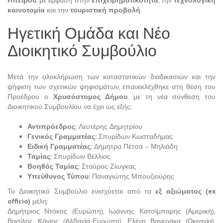
καινοτομία
και την
τουριστική προβολή
.
Ηγετική Ομάδα και Νέο
Διοικητικό Συμβούλιο
Μετά την ολοκλήρωση των καταστατικών διαδικασιών και την
ψήφιση των σχετικών ψηφισμάτων, επανεκλέχθηκε στη θέση του
Προέδρου ο
Χρυσόστομος Δήμου
, με τη νέα σύνθεση του
Διοικητικού Συμβουλίου να έχει ως εξής:
Αντιπρόεδρος:
Λευτέρης Δημητρίου
Γενικός Γραμματέας:
Σπυρίδων Κωσταδήμας
Ειδική Γραμματέας:
Δήμητρα Πέτσα – Μηλιάδη
Ταμίας:
Σπυρίδων Βέλλιος
Βοηθός Ταμίας:
Σταύρος Ζίωγκας
Υπεύθυνος Τύπου:
Παναγιώτης Μπουζιούρης
Το Διοικητικό Συμβούλιο ενισχύεται από τα
εξ αξιώματος (ex
officio)
μέλη:
Δημήτριος Ντόκος (Ευρώπη), Ιωάννης Κατσίμπαρης (Αμερική),
Βασίλης Κάγιος (Αλβανία-Ευρώπη), Ελένη Βαγεράκα (Ωκεανία),