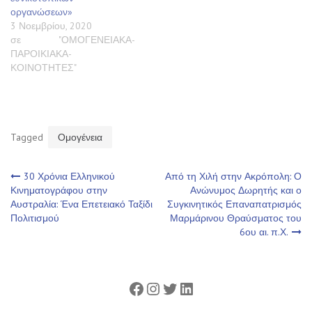
οργανώσεων»
3 Νοεμβρίου, 2020
σε "ΟΜΟΓΕΝΕΙΑΚΑ-
ΠΑΡΟΙΚΙΑΚΑ-
ΚΟΙΝΟΤΗΤΕΣ"
Tagged
Ομογένεια
Πλοήγηση
30 Χρόνια Ελληνικού
Από τη Χιλή στην Ακρόπολη: Ο
Κινηματογράφου στην
Ανώνυμος Δωρητής και ο
Αυστραλία: Ένα Επετειακό Ταξίδι
Συγκινητικός Επαναπατρισμός
άρθρων
Πολιτισμού
Μαρμάρινου Θραύσματος του
6ου αι. π.Χ.
Facebook
Instagram
Twitter
Linkedin