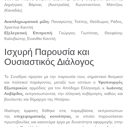
Δημήτριος Βάρνας (Αυστραλία), Κωνσταντίνος Μάντζιος
(Καναδάς).
Αναπληρωματικά μέλη:
Παναγιώτης Τσέπης, Θεόδωρος Ράδος,
Χριστίνα Καντλή
Εξελεγκτική Επιτροπή:
Γεώργιος Γιωτίτσας, Θεοφάνης
Καλυβιώτης, Ευανθία Καντλή
Ισχυρή Παρουσία και
Ουσιαστικός Διάλογος
Το Συνέδριο τίμησαν με την παρουσία τους σημαντικοί θεσμικοί
και πολιτικοί παράγοντες, μεταξύ των οποίων ο
Υφυπουργός
Εξωτερικών
, αρμόδιος για τον Απόδημο Ελληνισμό, κ.
Ιωάννης
Λοβέρδος
, εκπροσωπώντας την ελληνική κυβέρνηση, καθώς και
βουλευτές και δήμαρχοι της Ηπείρου.
Ιδιαίτερη έμφαση δόθηκε στις παρεμβάσεις εκπροσώπων
της
επιχειρηματικής κοινότητας
, οι οποίοι παρουσίασαν
πρωτοβουλίες και καινοτόμα έργα με δυνατότητα εφαρμογής στην