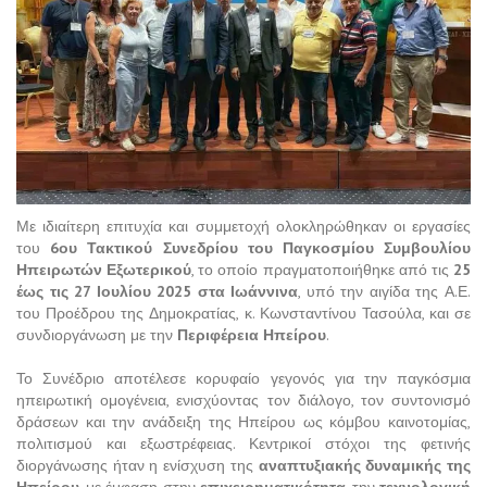
Με ιδιαίτερη επιτυχία και συμμετοχή ολοκληρώθηκαν οι εργασίες
του
6ου Τακτικού Συνεδρίου του Παγκοσμίου Συμβουλίου
Ηπειρωτών Εξωτερικού
, το οποίο πραγματοποιήθηκε από τις
25
έως τις 27 Ιουλίου 2025 στα Ιωάννινα
, υπό την αιγίδα της Α.Ε.
του Προέδρου της Δημοκρατίας, κ. Κωνσταντίνου Τασούλα, και σε
συνδιοργάνωση με την
Περιφέρεια Ηπείρου
.
Το Συνέδριο αποτέλεσε κορυφαίο γεγονός για την παγκόσμια
ηπειρωτική ομογένεια, ενισχύοντας τον διάλογο, τον συντονισμό
δράσεων και την ανάδειξη της Ηπείρου ως κόμβου καινοτομίας,
πολιτισμού και εξωστρέφειας. Κεντρικοί στόχοι της φετινής
διοργάνωσης ήταν η ενίσχυση της
αναπτυξιακής δυναμικής της
Ηπείρου
, με έμφαση στην
επιχειρηματικότητα
, την
τεχνολογική