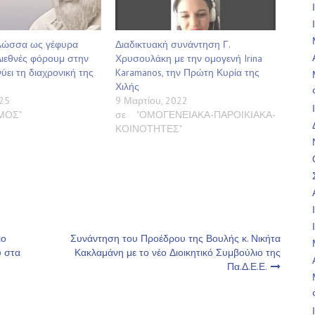
γλώσσα ως γέφυρα
Διαδικτυακή συνάντηση Γ.
Διεθνές φόρουμ στην
Χρυσουλάκη με την ομογενή Irina
ύει τη διαχρονική της
Karamanos, την Πρώτη Κυρία της
Χιλής
25
9 Μαρτίου, 2022
ΣΜΟΣ"
σε "ΟΜΟΓΕΝΕΙΑΚΑ-ΠΑΡΟΙΚΙΑΚΑ-
ΚΟΙΝΟΤΗΤΕΣ"
ιο
Συνάντηση του Προέδρου της Βουλής κ. Νικήτα
ύ στα
Κακλαμάνη με το νέο Διοικητικό Συμβούλιο της
Πα.Δ.Ε.Ε.