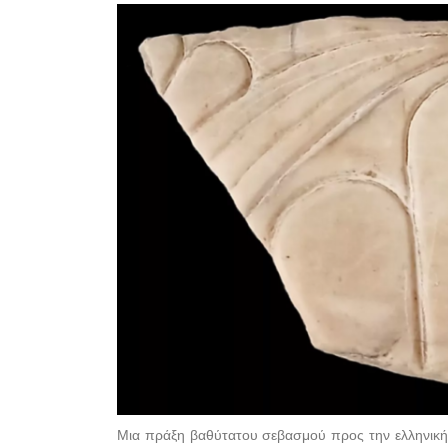
Μια πράξη βαθύτατου σεβασμού προς την ελληνική π