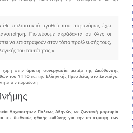
κάθε πολιτιστικού αγαθού που παρανόμως έχει
κανοποίηση. Πιστεύουμε ακράδαντα ότι όλες οι
πει να επιστραφούν στον τόπο προέλευσής τους,
ογικής του ταυτότητας.»
κε χάρη στην
άριστη συνεργασία
μεταξύ της
Διεύθυνσης
αθών του ΥΠΠΟ
και της
Ελληνικής Πρεσβείας στο Σαντιάγο
,
κότητα την παράδοση.
Μνήμης
ρεία Αρχαιοτήτων Πόλεως Αθηνών
, ως
ζωντανή μαρτυρία
και της
διεθνούς ηθικής ευθύνης για την επιστροφή των