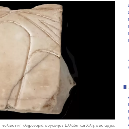
ολιτιστική κληρονομιά συγκίνησε Ελλάδα και Χιλή: στις αρχές