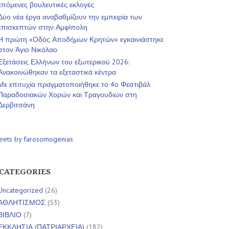
επόμενες βουλευτικές εκλογές
Δύο νέα έργα αναβαθμίζουν την εμπειρία των
επισκεπτών στην Αμφίπολη
Η πρώτη «Οδός Αποδήμων Κρητών» εγκαινιάστηκε
στον Άγιο Νικόλαο
Εξετάσεις Ελλήνων του εξωτερικού 2026:
Ανακοινώθηκαν τα εξεταστικά κέντρα
Με επιτυχία πραγματοποιήθηκε το 4ο Φεστιβάλ
Παραδοσιακών Χορών και Τραγουδιών στη
Δερβιτσάνη
eets by farosomogenias
CATEGORIES
Uncategorized
(26)
ΑΘΛΗΤΙΣΜΟΣ
(53)
ΒΙΒΛΙΟ
(7)
ΕΚΚΛΗΣΙΑ (ΠΑΤΡΙΑΡΧΕΙΑ)
(182)