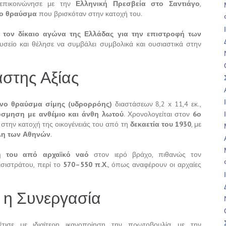
πικοινώνησε με την
Ελληνική Πρεσβεία στο Σαντιάγο
,
ίο θραύσμα
που βρισκόταν στην κατοχή του.
 τον δίκαιο αγώνα της Ελλάδας για την επιστροφή των
σείο και θέλησε να συμβάλει συμβολικά και ουσιαστικά στην
στης Αξίας
νο θραύσμα σίμης (υδρορρόης)
διαστάσεων 8,2 x 11,4 εκ.,
όσμηση με ανθέμιο και άνθη λωτού
. Χρονολογείται στον
6ο
 στην κατοχή της οικογένειάς του από τη
δεκαετία του 1930
, με
λη των Αθηνών
.
ή του από αρχαϊκό ναό
στον ιερό βράχο, πιθανώς τον
ισιστράτου, περί το
570–550 π.Χ.
, όπως αναφέρουν οι αρχαίες
 η Συνεργασία
έτισε με ιδιαίτερη ικανοποίηση την πρωτοβουλία, με την