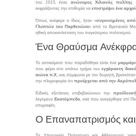
του 2025, ένας
ανώνυμος Χιλιανός πολίτης
ε
εκφράζοντας την επιθυμία να
επιστρέψει ένα αρχα
Όπως ανέφερε ο ίδιος, ήταν «
συγκινημένος από
Γλυπτών του Παρθενώνα
» από το Βρετανικό Μου
ηθική αποκατάσταση του παγκόσμιου πολιτισμού.
Ένα Θραύσμα Ανέκφρα
Το αντικείμενο που παραδόθηκε είναι ένα
μαρμάρι
που φέρει στο επάνω τμήμα του
εγχάρακτη διακ
αιώνα π.Χ.
, και, σύμφωνα με τον δωρητή, βρισκόταν
την πληροφορία ότι
προέρχεται από την Ακρόπο
Ειδικές εξετάσεις επιβεβαιώνουν την
προέλευσ
λεγόμενο
Εκατόμπεδο
, ναό που ανεγέρθηκε επί Πε
επιγραφές.
Ο Επαναπατρισμός και
Το Υπουργείο Πολιτισμού και Αθλητισμού χαιρ