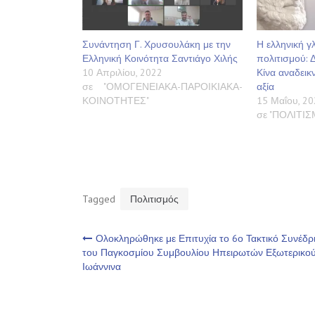
Συνάντηση Γ. Χρυσουλάκη με την
Η ελληνική 
Ελληνική Κοινότητα Σαντιάγο Χιλής
πολιτισμού: 
10 Απριλίου, 2022
Κίνα αναδεικν
σε "ΟΜΟΓΕΝΕΙΑΚΑ-ΠΑΡΟΙΚΙΑΚΑ-
αξία
ΚΟΙΝΟΤΗΤΕΣ"
15 Μαΐου, 20
σε "ΠΟΛΙΤΙ
Tagged
Πολιτισμός
Πλοήγηση
Ολοκληρώθηκε με Επιτυχία το 6ο Τακτικό Συνέδρ
του Παγκοσμίου Συμβουλίου Ηπειρωτών Εξωτερικο
Ιωάννινα
άρθρων