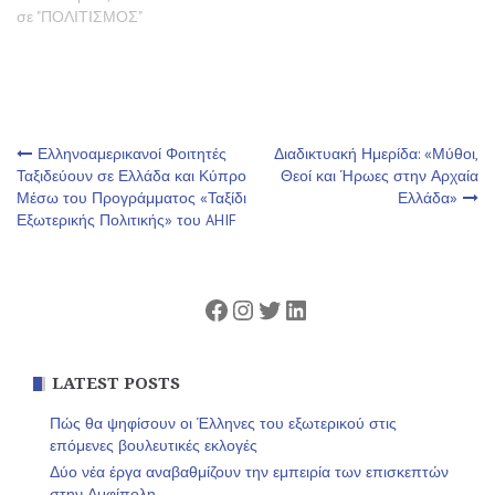
σε "ΠΟΛΙΤΙΣΜΟΣ"
Πλοήγηση
Ελληνοαμερικανοί Φοιτητές
Διαδικτυακή Ημερίδα: «Μύθοι,
Ταξιδεύουν σε Ελλάδα και Κύπρο
Θεοί και Ήρωες στην Αρχαία
Μέσω του Προγράμματος «Ταξίδι
Ελλάδα»
άρθρων
Εξωτερικής Πολιτικής» του AHIF
Facebook
Instagram
Twitter
Linkedin
LATEST POSTS
Πώς θα ψηφίσουν οι Έλληνες του εξωτερικού στις
επόμενες βουλευτικές εκλογές
Δύο νέα έργα αναβαθμίζουν την εμπειρία των επισκεπτών
στην Αμφίπολη