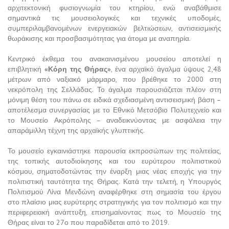
αρχιτεκτονική φυσιογνωμία του κτηρίου, ενώ αναβάθμισε
σημαντικά τις μουσειολογικές και τεχνικές υποδομές,
συμπεριλαμβανομένων ενεργειακών βελτιώσεων, αντισεισμικής
θωράκισης και προσβασιμότητας για άτομα με αναπηρία.
Κεντρικό έκθεμα του ανακαινισμένου μουσείου αποτελεί η
επιβλητική
«Κόρη της Θήρας»
, ένα αρχαϊκό άγαλμα ύψους 2,48
μέτρων από ναξιακό μάρμαρο, που βρέθηκε το 2000 στη
νεκρόπολη της Σελλάδας. Το άγαλμα παρουσιάζεται πλέον στη
μόνιμη θέση του πάνω σε ειδικά σχεδιασμένη αντισεισμική βάση –
αποτέλεσμα συνεργασίας με το Εθνικό Μετσόβιο Πολυτεχνείο και
το Μουσείο Ακρόπολης – αναδεικνύοντας με ασφάλεια την
απαράμιλλη τέχνη της αρχαϊκής γλυπτικής.
Το μουσείο εγκαινιάστηκε παρουσία εκπροσώπων της πολιτείας,
της τοπικής αυτοδιοίκησης και του ευρύτερου πολιτιστικού
κόσμου, σηματοδοτώντας την έναρξη μιας νέας εποχής για την
πολιτιστική ταυτότητα της Θήρας. Κατά την τελετή, η Υπουργός
Πολιτισμού Λίνα Μενδώνη αναφέρθηκε στη σημασία του έργου
στο πλαίσιο μιας ευρύτερης στρατηγικής για τον πολιτισμό και την
περιφερειακή ανάπτυξη, επισημαίνοντας πως το Μουσείο της
Θήρας είναι το 27ο που παραδίδεται από το 2019.