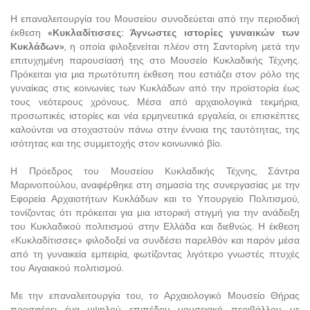
Η επαναλειτουργία του Μουσείου συνοδεύεται από την περιοδική
έκθεση
«Κυκλαδίτισσες: Άγνωστες ιστορίες γυναικών των
Κυκλάδων»
, η οποία φιλοξενείται πλέον στη Σαντορίνη μετά την
επιτυχημένη παρουσίασή της στο Μουσείο Κυκλαδικής Τέχνης.
Πρόκειται για μια πρωτότυπη έκθεση που εστιάζει στον ρόλο της
γυναίκας στις κοινωνίες των Κυκλάδων από την προϊστορία έως
τους νεότερους χρόνους. Μέσα από αρχαιολογικά τεκμήρια,
προσωπικές ιστορίες και νέα ερμηνευτικά εργαλεία, οι επισκέπτες
καλούνται να στοχαστούν πάνω στην έννοια της ταυτότητας, της
ισότητας και της συμμετοχής στον κοινωνικό βίο.
Η Πρόεδρος του Μουσείου Κυκλαδικής Τέχνης, Σάντρα
Μαρινοπούλου, αναφέρθηκε στη σημασία της συνεργασίας με την
Εφορεία Αρχαιοτήτων Κυκλάδων και το Υπουργείο Πολιτισμού,
τονίζοντας ότι πρόκειται για μια ιστορική στιγμή για την ανάδειξη
του Κυκλαδικού πολιτισμού στην Ελλάδα και διεθνώς. Η έκθεση
«Κυκλαδίτισσες» φιλοδοξεί να συνδέσει παρελθόν και παρόν μέσα
από τη γυναικεία εμπειρία, φωτίζοντας λιγότερο γνωστές πτυχές
του Αιγαιακού πολιτισμού.
Με την επαναλειτουργία του, το Αρχαιολογικό Μουσείο Θήρας
προσφέρει ένα υψηλού επιπέδου μουσειακό περιβάλλον, με