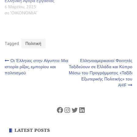
Ελληνική Αγορά Εργασίας
6 Μαρτίου, 2025
σε "ΟΙΚΟΝΟΜΙΑ"
Tagged
Πολιτική
Πλοήγηση
Οι Έλληνες στην Αίγυπτο: Μια
Ελληνοαμερικανοί Φοιτητές
ιστορία ρίζας, εμπορίου και
Ταξιδεύουν σε Ελλάδα και Κύπρο
πολιτισμού
Μέσω του Προγράμματος «Ταξίδι
άρθρων
Εξωτερικής Πολιτικής» του
AHIF
Facebook
Instagram
Twitter
Linkedin
LATEST POSTS