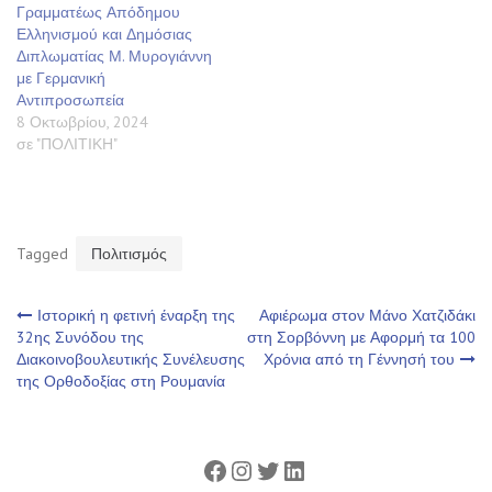
Γραμματέως Απόδημου
Ελληνισμού και Δημόσιας
Διπλωματίας Μ. Μυρογιάννη
με Γερμανική
Αντιπροσωπεία
8 Οκτωβρίου, 2024
σε "ΠΟΛΙΤΙΚΗ"
Tagged
Πολιτισμός
Πλοήγηση
Ιστορική η φετινή έναρξη της
Αφιέρωμα στον Μάνο Χατζιδάκι
32ης Συνόδου της
στη Σορβόννη με Αφορμή τα 100
Διακοινοβουλευτικής Συνέλευσης
Χρόνια από τη Γέννησή του
άρθρων
της Ορθοδοξίας στη Ρουμανία
Facebook
Instagram
Twitter
Linkedin