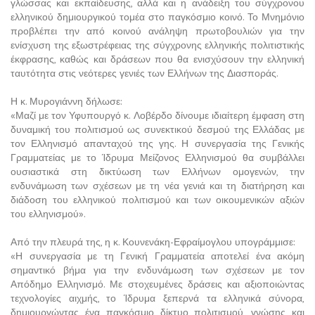
γλώσσας και εκπαίδευσης, αλλά και η ανάδειξη του σύγχρονου
ελληνικού δημιουργικού τομέα στο παγκόσμιο κοινό. Το Μνημόνιο
προβλέπει την από κοινού ανάληψη πρωτοβουλιών για την
ενίσχυση της εξωστρέφειας της σύγχρονης ελληνικής πολιτιστικής
έκφρασης, καθώς και δράσεων που θα ενισχύσουν την ελληνική
ταυτότητα στις νεότερες γενιές των Ελλήνων της Διασποράς.
Η κ. Μυρογιάννη δήλωσε:
«Μαζί με τον Υφυπουργό κ. Λοβέρδο δίνουμε ιδιαίτερη έμφαση στη
δυναμική του πολιτισμού ως συνεκτικού δεσμού της Ελλάδας με
τον Ελληνισμό απανταχού της γης. Η συνεργασία της Γενικής
Γραμματείας με το Ίδρυμα Μείζονος Ελληνισμού θα συμβάλλει
ουσιαστικά στη δικτύωση των Ελλήνων ομογενών, την
ενδυνάμωση των σχέσεων με τη νέα γενιά και τη διατήρηση και
διάδοση του ελληνικού πολιτισμού και των οικουμενικών αξιών
του ελληνισμού».
Από την πλευρά της, η κ. Κουνενάκη-Εφραίμογλου υπογράμμισε:
«Η συνεργασία με τη Γενική Γραμματεία αποτελεί ένα ακόμη
σημαντικό βήμα για την ενδυνάμωση των σχέσεων με τον
Απόδημο Ελληνισμό. Με στοχευμένες δράσεις και αξιοποιώντας
τεχνολογίες αιχμής, το Ίδρυμα ξεπερνά τα ελληνικά σύνορα,
δημιουργώντας ένα παγκόσμιο δίκτυο πολιτισμού, γνώσης και