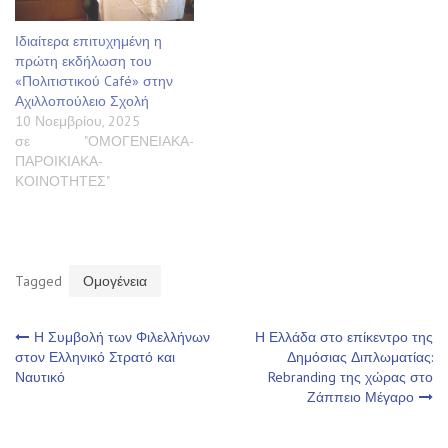
Ιδιαίτερα επιτυχημένη η
πρώτη εκδήλωση του
«Πολιτιστικού Café» στην
Αχιλλοπούλειο Σχολή
10 Νοεμβρίου, 2025
σε "ΟΜΟΓΕΝΕΙΑΚΑ-
ΠΑΡΟΙΚΙΑΚΑ-
ΚΟΙΝΟΤΗΤΕΣ"
Tagged
Ομογένεια
Πλοήγηση
Η Συμβολή των Φιλελλήνων
Η Ελλάδα στο επίκεντρο της
στον Ελληνικό Στρατό και
Δημόσιας Διπλωματίας:
Ναυτικό
Rebranding της χώρας στο
άρθρων
Ζάππειο Μέγαρο