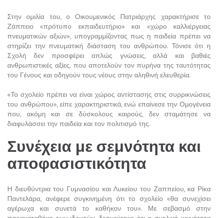
Στην ομιλία του, ο Οικουμενικός Πατριάρχης χαρακτήρισε το
Ζάππειο «πρότυπο εκπαιδευτήριο» και «χώρο καλλιέργειας
πνευματικών αξιών», υπογραμμίζοντας πως η παιδεία πρέπει να
στηρίζει την πνευματική διάσταση του ανθρώπου. Τόνισε ότι η
Σχολή δεν προσφέρει απλώς γνώσεις, αλλά και βαθιές
ανθρωπιστικές αξίες, που αποτελούν τον πυρήνα της ταυτότητας
του Γένους και οδηγούν τους νέους στην αληθινή ελευθερία.
«Το σχολείο πρέπει να είναι χώρος αντίστασης στις συρρικνώσεις
του ανθρώπου», είπε χαρακτηριστικά, ενώ επαίνεσε την Ομογένεια
που, ακόμη και σε δύσκολους καιρούς, δεν σταμάτησε να
διαφυλάσσει την παιδεία και τον πολιτισμό της.
Συνέχεια με σεμνότητα και
αποφασιστικότητα
Η διευθύντρια του Γυμνασίου και Λυκείου του Ζαππείου, κα Ρίκα
Παντελάρα, ανέφερε συγκινημένη ότι το σχολείο «θα συνεχίσει
αγέρωχα και συνετά το καθήκον του». Με σεβασμό στην
παρακαταθήκη των ιδρυτών, δεσμεύτηκε ότι η σχολική κοινότητα