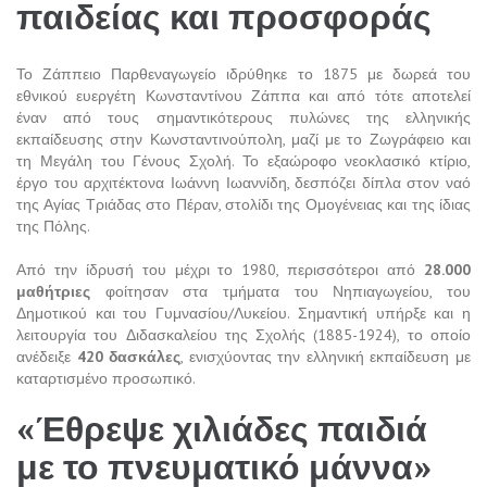
παιδείας και προσφοράς
Το Ζάππειο Παρθεναγωγείο ιδρύθηκε το 1875 με δωρεά του
εθνικού ευεργέτη Κωνσταντίνου Ζάππα και από τότε αποτελεί
έναν από τους σημαντικότερους πυλώνες της ελληνικής
εκπαίδευσης στην Κωνσταντινούπολη, μαζί με το Ζωγράφειο και
τη Μεγάλη του Γένους Σχολή. Το εξαώροφο νεοκλασικό κτίριο,
έργο του αρχιτέκτονα Ιωάννη Ιωαννίδη, δεσπόζει δίπλα στον ναό
της Αγίας Τριάδας στο Πέραν, στολίδι της Ομογένειας και της ίδιας
της Πόλης.
Από την ίδρυσή του μέχρι το 1980, περισσότεροι από
28.000
μαθήτριες
φοίτησαν στα τμήματα του Νηπιαγωγείου, του
Δημοτικού και του Γυμνασίου/Λυκείου. Σημαντική υπήρξε και η
λειτουργία του Διδασκαλείου της Σχολής (1885-1924), το οποίο
ανέδειξε
420 δασκάλες
, ενισχύοντας την ελληνική εκπαίδευση με
καταρτισμένο προσωπικό.
«Έθρεψε χιλιάδες παιδιά
με το πνευματικό μάννα»