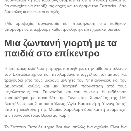
θα συνεχίσει να στηρίζει τις αρχές και το όραμα του Ζαππείου, όσο
δύσκολες κι αν είναι οι εποχές.
«Με ομοψυχία, συνεργασία και προσήλωση στο καθήκον,
μπορούμε να υπερβούμε κάθε πρόκληση», είπε χαρακτηριστικά.
Μια ζωντανή γιορτή με τα
παιδιά στο επίκεντρο
Η επετειακή εκδήλωση πραγματοποιήθηκε στην αίθουσα τελετών
του Εκπαιδευτηρίου και περιλάμβανε απαγγελίες ποιημάτων και
τραγούδια από τους μικρούς μαθητές του Νηπιαγωγείου και του
Δημοτικού, καθώς και μια θεατρική παράσταση από τους
μεγαλύτερους του Γυμνασίου και του Λυκείου. Η εκδήλωση
κορυφώθηκε με συναυλία της Γυναικείας Χορωδίας της Ι.Μ.
Νεαπόλεως και Σταυρουπόλεως “Αγία Κασσιανή η Υμνογράφος”,
υπό τη διεύθυνση της Μαρίας Χαραλαμπίδου, και τη συμμετοχή
της τραγουδίστριας Βιολέτας Ίκαρη.
Το Ζάππειο Εκπαιδευτήριο δεν είναι απλώς ένα σχολείο. Είναι ένα