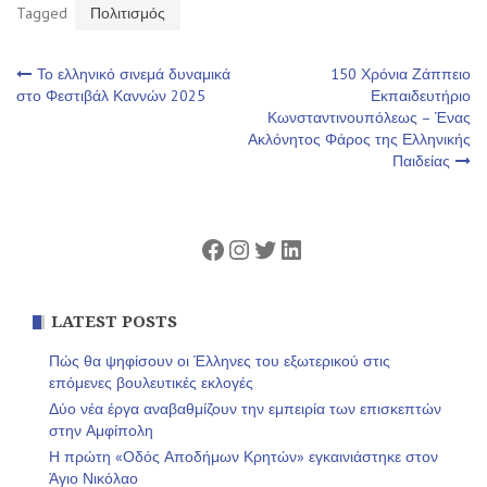
Tagged
Πολιτισμός
Πλοήγηση
Το ελληνικό σινεμά δυναμικά
150 Χρόνια Ζάππειο
στο Φεστιβάλ Καννών 2025
Εκπαιδευτήριο
Κωνσταντινουπόλεως – Ένας
άρθρων
Ακλόνητος Φάρος της Ελληνικής
Παιδείας
Facebook
Instagram
Twitter
Linkedin
LATEST POSTS
Πώς θα ψηφίσουν οι Έλληνες του εξωτερικού στις
επόμενες βουλευτικές εκλογές
Δύο νέα έργα αναβαθμίζουν την εμπειρία των επισκεπτών
στην Αμφίπολη
Η πρώτη «Οδός Αποδήμων Κρητών» εγκαινιάστηκε στον
Άγιο Νικόλαο