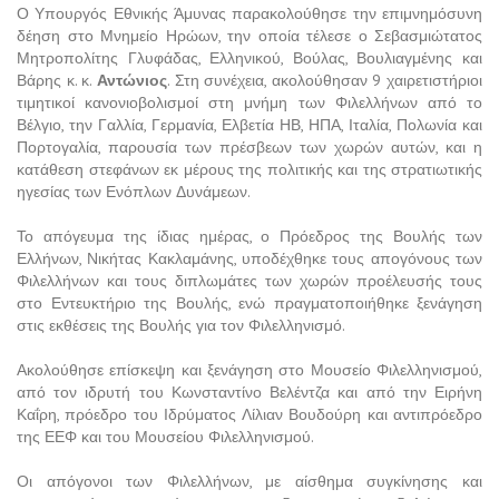
Ο Υπουργός Εθνικής Άμυνας παρακολούθησε την επιμνημόσυνη
δέηση στο Μνημείο Ηρώων, την οποία τέλεσε ο Σεβασμιώτατος
Μητροπολίτης Γλυφάδας, Ελληνικού, Βούλας, Βουλιαγμένης και
Βάρης κ. κ.
Αντώνιος
. Στη συνέχεια, ακολούθησαν 9 χαιρετιστήριοι
τιμητικοί κανονιοβολισμοί στη μνήμη των Φιλελλήνων από το
Βέλγιο, την Γαλλία, Γερμανία, Ελβετία ΗΒ, ΗΠΑ, Ιταλία, Πολωνία και
Πορτογαλία, παρουσία των πρέσβεων των χωρών αυτών, και η
κατάθεση στεφάνων εκ μέρους της πολιτικής και της στρατιωτικής
ηγεσίας των Ενόπλων Δυνάμεων.
Το απόγευμα της ίδιας ημέρας, ο Πρόεδρος της Βουλής των
Ελλήνων, Νικήτας Κακλαμάνης, υποδέχθηκε τους απογόνους των
Φιλελλήνων και τους διπλωμάτες των χωρών προέλευσής τους
στο Εντευκτήριο της Βουλής, ενώ πραγματοποιήθηκε ξενάγηση
στις εκθέσεις της Βουλής για τον Φιλελληνισμό.
Ακολούθησε επίσκεψη και ξενάγηση στο Μουσείο Φιλελληνισμού,
από τον ιδρυτή του Κωνσταντίνο Βελέντζα και από την Ειρήνη
Καΐρη, πρόεδρο του Ιδρύματος Λίλιαν Βουδούρη και αντιπρόεδρο
της ΕΕΦ και του Μουσείου Φιλελληνισμού.
Οι απόγονοι των Φιλελλήνων, με αίσθημα συγκίνησης και