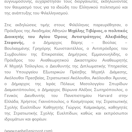
ευγνωμοσύνης, ευχαρίστησαν τους διοργανωτές, εκδηλώνοντας
τον θαυμασμό τους για τα ιδεώδη του Ελληνικού πολιτισμού και
της ανάπτυξης του Φιλελληνισμού.
Στις εκδηλώσεις τιμής στους Φιλέλληνες παρευρέθησαν, ο
Πρόεδρος της Ακαδημίας Αθηνών
Μιχάλης Τιβέριος, ο πολιτικός
Διοικητής του Αγίου Όρους Αντιστράτηγος Αλκιβιάδης
Στεφανής,
ο Δήμαρχος Βάρης – Βούλας –
Βουλιαγμένης Γρηγόρης Κωνσταντέλλος, ο Αντιπρόεδρος του
Συμβουλίου της Επικρατείας Δημήτριος Εμμανουηλίδης, ο
Πρόεδρος του Αναθεωρητικού Δικαστηρίου Αναθεωρητής
Α’ Μιχαήλ Τσίλογλου, ο Διευθυντής της Διπλωματικής Υπηρεσίας
του Υπουργείου Εξωτερικών Πρέσβης Μιχαήλ Διάμεσης,
Ακόλουθοι Πρεσβείας, Στρατιωτικοί Ακόλουθοι, Ακόλουθοι Άμυνας,
ο Δήμαρχος της Ιεράς Πόλεως Μεσολογγίου Σπυρίδων
Διαμαντόπουλος, ο Δήμαρχος Βύρωνα Αλέξιος Σωτηρόπουλος, ο
Γενικός Διευθυντής του Πανεπιστημίου Harvard στην
Ελλάδα, Χρήστος Γιαννόπουλος, ο Κοσμήτορας της Στρατιωτικής
Σχολής Ευελπίδων Καθηγητής Γιώργος Καϊμακάμης, καθηγητές
της Στρατιωτικής Σχολής Ευελπίδων, καθώς και εκπρόσωποι
ιδρυμάτων και φορέων.
(www.panhellenicpost.com)