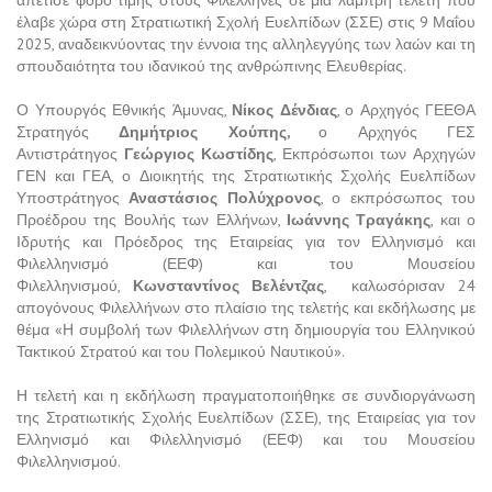
απέτισε φόρο τιμής στους Φιλέλληνες σε μια λαμπρή τελετή που
έλαβε χώρα στη Στρατιωτική Σχολή Ευελπίδων (ΣΣΕ) στις 9 Μαΐου
2025, αναδεικνύοντας την έννοια της αλληλεγγύης των λαών και τη
σπουδαιότητα του ιδανικού της ανθρώπινης Ελευθερίας.
Ο Υπουργός Εθνικής Άμυνας,
Νίκος Δένδιας
, ο Αρχηγός ΓΕΕΘΑ
Στρατηγός
Δημήτριος Χούπης,
ο Αρχηγός ΓΕΣ
Αντιστράτηγος
Γεώργιος Κωστίδης
, Εκπρόσωποι των Αρχηγών
ΓΕΝ και ΓΕΑ, ο Διοικητής της Στρατιωτικής Σχολής Ευελπίδων
Υποστράτηγος
Αναστάσιος Πολύχρονος
, ο εκπρόσωπος του
Προέδρου της Βουλής των Ελλήνων,
Ιωάννης Τραγάκης
, και ο
Ιδρυτής και Πρόεδρος της Εταιρείας για τον Ελληνισμό και
Φιλελληνισμό (ΕΕΦ) και του Μουσείου
Φιλελληνισμού,
Κωνσταντίνος Βελέντζας
, καλωσόρισαν 24
απογόνους Φιλελλήνων στο πλαίσιο της τελετής και εκδήλωσης με
θέμα «Η συμβολή των Φιλελλήνων στη δημιουργία του Ελληνικού
Τακτικού Στρατού και του Πολεμικού Ναυτικού».
Η τελετή και η εκδήλωση πραγματοποιήθηκε σε συνδιοργάνωση
της Στρατιωτικής Σχολής Ευελπίδων (ΣΣΕ), της Εταιρείας για τον
Ελληνισμό και Φιλελληνισμό (ΕΕΦ) και του Μουσείου
Φιλελληνισμού.