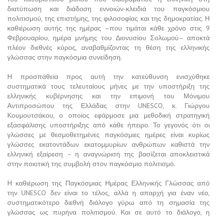
διατύπωση και διάδοση εννοιών-κλειδιά του παγκόσμιου
πολιτισμού, της επιστήμης, της φιλοσοφίας και της δημοκρατίας. Η
καθιέρωση αυτής της ημέρας –που τιμάται κάθε χρόνο στις 9
Φεβρουαρίου, ημέρα μνήμης του Διονυσίου Σολωμού– αποκτά
πλέον διεθνές κύρος, αναβαθμίζοντας τη θέση της ελληνικής
γλώσσας στην παγκόσμια συνείδηση.
Η προσπάθεια προς αυτή την κατεύθυνση ενισχύθηκε
συστηματικά τους τελευταίους μήνες με την υποστήριξη της
ελληνικής κυβέρνησης και την επιμονή του Μόνιμου
Αντιπροσώπου της Ελλάδας στην UNESCO, κ. Γιώργου
Κουμουτσάκου, ο οποίος εφάρμοσε μια μεθοδική στρατηγική
εξασφάλισης υποστήριξης από κάθε ήπειρο. Το γεγονός ότι οι
γλώσσες με θεσμοθετημένες παγκόσμιες ημέρες είναι κυρίως
γλώσσες εκατοντάδων εκατομμυρίων ανθρώπων καθιστά την
ελληνική εξαίρεση – η αναγνώρισή της βασίζεται αποκλειστικά
στην ποιοτική της συμβολή στον παγκόσμιο πολιτισμό.
Η καθιέρωση της Παγκόσμιας Ημέρας Ελληνικής Γλώσσας από
την UNESCO δεν είναι το τέλος, αλλά η απαρχή για έναν νέο,
συστηματικότερο διεθνή διάλογο γύρω από τη σημασία της
γλώσσας ως πυρήνα πολιτισμού. Και σε αυτό το διάλογο, η