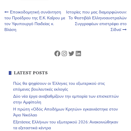
Πλοήγηση
Εποικοδομητική συνάντηση
Ιστορίες που μας διαμορφώνουν:
του Προέδρου της Ε.Κ. Καΐρου με
Το Φεστιβάλ Ελληνοαυστραλών
τον Υφυπουργό Παιδείας κ.
Συγγραφέων επιστρέφει στο
άρθρων
Βλάση
Σίδνεϊ
Facebook
Instagram
Twitter
Linkedin
LATEST POSTS
Πώς θα ψηφίσουν οι Έλληνες του εξωτερικού στις
επόμενες βουλευτικές εκλογές
Δύο νέα έργα αναβαθμίζουν την εμπειρία των επισκεπτών
στην Αμφίπολη
Η πρώτη «Οδός Αποδήμων Κρητών» εγκαινιάστηκε στον
Άγιο Νικόλαο
Εξετάσεις Ελλήνων του εξωτερικού 2026: Ανακοινώθηκαν
τα εξεταστικά κέντρα