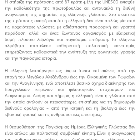
Η στήριξη της πρότασης από 87 κράτη-μέλη της UNESCO ενισχύει
την καθολικότητα της πρωτοβουλίας και αντανακλά τη διεθνή
αναγνώριση της σημασίας της ελληνικής γλώσσας. Στο σκεπτικό
της πρότασης αναφέρεται ότι η ελληνική δεν είναι απλώς μία από
τις αρχαιότερες γλώσσες με αδιάσπαστη προφορική και γραπτή
παράδοση, αλλά και ένας ζωντανός οργανισμός με εξαιρετική
δομή, πλούσιο λεξιλόγιο και παγκόσμια επίδραση. Το ελληνικό
αλφάβητο αποτέλεσε καθοριστική πολιτιστική καινοτομία,
επηρεάζοντας καθοριστικά την ανάπτυξη της φωνητικής γραφής
και την παγκόσμια ιστορία.
Η ελληνική λειτούργησε ως lingua franca επί αιώνες, από την
εποχή του Μεγάλου Αλεξάνδρου έως την Οικουμένη των Ρωμαίων
και την Αναγέννηση, ενώ αποτέλεσε βασικό όχημα διακίνησης των
Ευαγγελικών κειμένων και φιλοσοφικών στοχασμών του
Διαφωτισμού. Ακόμη και σήμερα, η ελληνική είναι η γλώσσα από
την οποία αντλούν οι περισσότερες επιστήμες για τη δημιουργία
διεθνούς ορολογίας – από την ιατρική και τη βιολογία έως την
κβαντική φυσική και τις ανθρωπιστικές επιστήμες.
Η θεσμοθέτηση της Παγκόσμιας Ημέρας Ελληνικής Γλώσσας δεν
είναι απλώς μια πολιτιστική συμβολική κίνηση. Είναι η αναγνώριση
του καθοριστικού ρόλου που διαδραμάτισε η ελληνική στη