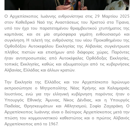
Ο Αρχιεπίσκοπος Ιωάννης ενθρονίστηκε στις 29 Μαρτίου 2025
στον Καθεδρικό Ναό της Αναστάσεως του Χριστού στα Τίρανα,
υπό τον ήχο του παρατεταμένου θριαμβευτικού χτυπήματος της
καμπάνας και σε μία ατμόσφαιρα γεμάτη ενθουσιασμό και
συγκίνηση. Η τελετή της ενθρόνισης του νέου Προκαθημένου της
Ορθοδόξου Αυτοκεφάλου Εκκλησίας της Αλβανίας συγκέντρωσε
πλήθος πιστών και επισήμων από διάφορες χώρες. Παρόντες
ήταν αντιπροσωπείες από Αυτοκέφαλες Ορθόδοξες Εκκλησίες,
τοπικές Εκκλησίες, καθώς και αξιωματούχοι από τις κυβερνήσεις
Αλβανίας, Ελλάδας και άλλων κρατών.
Την Εκκλησία της Ελλάδος και τον Αρχιεπίσκοπο Ιερώνυμο
εκπροσώπησε ο Μητροπολίτης Νέας Κρήνης και Καλαμαριάς
Ιουστίνος, ενώ για την ελληνική κυβέρνηση παρόντες ήταν ο
Υπουργός Εθνικής Άμυνας, Νίκος Δένδιας, και η Υπουργός
Παιδείας, Θρησκευμάτων και Αθλητισμού, Σοφία Ζαχαράκη. Ο
Αρχιεπίσκοπος Ιωάννης είναι ο δεύτερος Αρχιεπίσκοπος μετά την
πτώση του κομμουνιστικού καθεστώτος και ο πρώτος Αλβανός
Αρχιεπίσκοπος από το 1967.