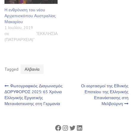
Η ενθρόνιση του νέου
Αρχιεπισκόπου Αυστραλίας
Μακαρίου
1 Ιουλίου, 2019
σε "ΕΚΚΛΗΣΙΑ
(ΠΑΤΡΙΑΡΧΕΙΑ)"
Tagged
Αλβανία
Πλοήγηση
Φωτογραφικός Διαγωνισμός
Οι εορτασμοί της Εθνικής
ΔΟΡΥΦΟΡΟΣ 2025: 65 Χρόνια
Επετείου της Ελληνικής
Ελληνικής Εργατικής
Επανάστασης στη
άρθρων
Μετανάστευσης στη Γερμανία
Μελβούρνη
Facebook
Instagram
Twitter
Linkedin