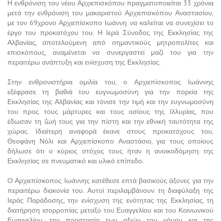
Η ενθρόνιση του νέου Αρχιεπισκόπου πραγματοποιείται 33 χρόνια
μετά την ενθρόνιση του μακαριστού Αρχιεπισκόπου Αναστασίου,
με τον 69χρονο Αρχιεπίσκοπο Ιωάννη να καλείται να συνεχίσει το
έργο του προκατόχου του. Η Ιερά Σύνοδος της Εκκλησίας της
Αλβανίας, αποτελούμενη από σημαντικούς μητροπολίτες και
επισκόπους, αναμένεται να συνεργαστεί μαζί του για την
περαιτέρω ανάπτυξη και ενίσχυση της Εκκλησίας.
Στην ενθρονιστήρια ομιλία του, ο Αρχιεπίσκοπος Ιωάννης
εξέφρασε τη βαθιά του ευγνωμοσύνη για την πορεία της
Εκκλησίας της Αλβανίας και τόνισε την τιμή και την ευγνωμοσύνη
του προς τους μάρτυρες και τους οσίους της Ιλλυρίας, που
έδωσαν τη ζωή τους για την πίστη και την εθνική ταυτότητα της
χώρας. Ιδιαίτερη αναφορά έκανε στους προκατόχους του,
Θεοφάνη Νόλι και Αρχιεπίσκοπο Αναστάσιο, για τους οποίους
δήλωσε ότι ο κύριος στόχος τους ήταν η ανοικοδόμηση της
Εκκλησίας σε πνευματικό και υλικό επίπεδο.
Ο Αρχιεπίσκοπος Ιωάννης κατέθεσε επτά βασικούς άξονες για την
περαιτέρω διακονία του. Αυτοί περιλαμβάνουν τη διαφύλαξη της
Ιεράς Παράδοσης, την ενίσχυση της ενότητας της Εκκλησίας, τη
διατήρηση ισορροπίας μεταξύ του Ευαγγελίου και του Κοινωνικού
Ευαγγελίου, την προστασία των αξιών του γάμου και της