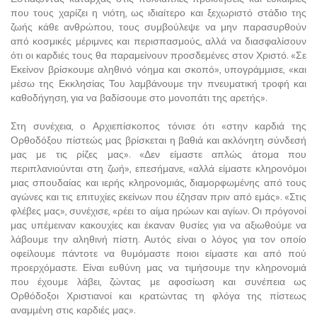
που τους χαρίζει η νιότη, ως ιδιαίτερο και ξεχωριστό στάδιο της
ζωής κάθε ανθρώπου, τους συμβούλεψε να μην παρασυρθούν
από κοσμικές μέριμνες και περισπασμούς, αλλά να διασφαλίσουν
ότι οι καρδιές τους θα παραμείνουν προσδεμένες στον Χριστό. «Σε
Εκείνον βρίσκουμε αληθινό νόημα και σκοπό», υπογράμμισε, «και
μέσω της Εκκλησίας Του λαμβάνουμε την πνευματική τροφή και
καθοδήγηση, για να βαδίσουμε στο μονοπάτι της αρετής».
Στη συνέχεια, ο Αρχιεπίσκοπος τόνισε ότι «στην καρδιά της
Ορθοδόξου πίστεώς μας βρίσκεται η βαθιά και ακλόνητη σύνδεσή
μας με τις ρίζες μας». «Δεν είμαστε απλώς άτομα που
περιπλανιούνται στη ζωή», επεσήμανε, «αλλά είμαστε κληρονόμοι
μιας σπουδαίας και ιερής κληρονομιάς, διαμορφωμένης από τους
αγώνες και τις επιτυχίες εκείνων που έζησαν πριν από εμάς». «Στις
φλέβες μας», συνέχισε, «ρέει το αίμα ηρώων και αγίων. Οι πρόγονοί
μας υπέμειναν κακουχίες και έκαναν θυσίες για να αξιωθούμε να
λάβουμε την αληθινή πίστη. Αυτός είναι ο λόγος για τον οποίο
οφείλουμε πάντοτε να θυμόμαστε ποιοι είμαστε και από πού
προερχόμαστε. Είναι ευθύνη μας να τιμήσουμε την κληρονομιά
που έχουμε λάβει, ζώντας με αφοσίωση και συνέπεια ως
Ορθόδοξοι Χριστιανοί και κρατώντας τη φλόγα της πίστεως
αναμμένη στις καρδιές μας».