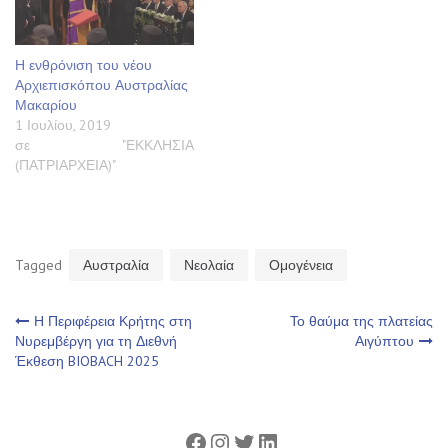
Η ενθρόνιση του νέου
Αρχιεπισκόπου Αυστραλίας
Μακαρίου
1 Ιουλίου, 2019
σε "ΕΚΚΛΗΣΙΑ
(ΠΑΤΡΙΑΡΧΕΙΑ)"
Tagged
Αυστραλία
Νεολαία
Ομογένεια
Πλοήγηση
Η Περιφέρεια Κρήτης στη
Το θαύμα της πλατείας
Νυρεμβέργη για τη Διεθνή
Αιγύπτου
Έκθεση BIOBACH 2025
άρθρων
Facebook
Instagram
Twitter
Linkedin