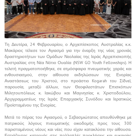
Τη Δευτέρα, 24 Φεβρουαρίου, ο Αρχιεπίσκοπος Αυστραλίας κ.κ.
Μακάριος τέλεσε τον Αγιασμό για την έναρξη της νέας χρονιάς
δραστηριοτήτων των Ομάδων Νεολαίας της Ιεράς Αρχιεπισκοπής
Αυστραλίας στη Νέα Νότιο Ουαλία (NSW GO Youth Fellowships). Η
τελετή πραγματοποιήθηκε, σε ατμόσφαιρα πνευματικής χαράς και
ενθουσιασμού, στην αίθουσα εκδηλώσεων της Ενορίας
Αναστάσεως του Χριστού, στο προάστιο Kogarah του Σίδνεϊ,
παρουσία, μεταξύ άλλων, των Θεοφιλεστάτων Επισκόπων
Μιλητουπόλεως κ. Ιακώβου και Μαγνησίας κ. Χριστοδούλου,
Αρχιγραμματέως της Ιεράς Επαρχιακής Συνόδου και Ιερατικώς
Προϊσταμένου της Ενορίας.
Μετά το πέρας του Αγιασμού, ο Σεβασμιώτατος απευθύνθηκε με
πατρικούς λόγους πνευματικής οικοδομής προς τους 300
παρισταμένους νέους και νέες που είχαν κατακλύσει την αίθουσα.
Εστιάζοντας καταρχάς στις πολλαπλές προκλήσεις και ευκαιρίες