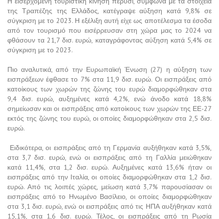
Η εισερχόμενη τουριστική κίνηση πέρυσι, σύμφωνα με τα στοιχεία
της Τραπέζης της Ελλάδος, κατέγραψε αύξηση κατά 9,8% σε
σύγκριση με το 2023. Η εξέλιξη αυτή είχε ως αποτέλεσμα τα έσοδα
από τον τουρισμό που εισέρρευσαν στη χώρα μας το 2024 να
φθάσουν τα 21,7 δισ. ευρώ, καταγράφοντας αύξηση κατά 5,4% σε
σύγκριση με το 2023.
Πιο αναλυτικά, από την Ευρωπαϊκή Ένωση (27) η αύξηση των
εισπράξεων έφθασε το 7% στα 11,9 δισ. ευρώ. Οι εισπράξεις από
κατοίκους των χωρών της ζώνης του ευρώ διαμορφώθηκαν στα
9,4 δισ. ευρώ, αυξημένες κατά 4,2%, ενώ άνοδο κατά 18,8%
σημείωσαν και οι εισπράξεις από κατοίκους των χωρών της ΕΕ-27
εκτός της ζώνης του ευρώ, οι οποίες διαμορφώθηκαν στα 2,5 δισ.
ευρώ.
Ειδικότερα, οι εισπράξεις από τη Γερμανία αυξήθηκαν κατά 3,5%,
στα 3,7 δισ. ευρώ, ενώ οι εισπράξεις από τη Γαλλία μειώθηκαν
κατά 11,4%, στα 1,2 δισ. ευρώ. Αυξημένες κατά 13,6% ήταν οι
εισπράξεις από την Ιταλία, οι οποίες διαμορφώθηκαν στα 1,2 δισ.
ευρώ. Από τις λοιπές χώρες, μείωση κατά 3,7% παρουσίασαν οι
εισπράξεις από το Ηνωμένο Βασίλειο, οι οποίες διαμορφώθηκαν
στα 3,1 δισ. ευρώ, ενώ οι εισπράξεις από τις ΗΠΑ αυξήθηκαν κατά
15,1%, στα 1,6 δισ. ευρώ. Τέλος, οι εισπράξεις από τη Ρωσία