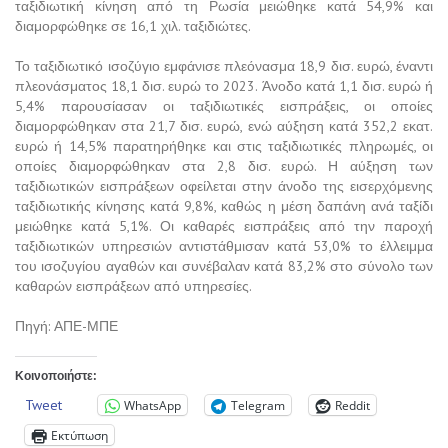
ταξιδιωτική κίνηση από τη Ρωσία μειώθηκε κατά 54,9% και
διαμορφώθηκε σε 16,1 χιλ. ταξιδιώτες.
Το ταξιδιωτικό ισοζύγιο εμφάνισε πλεόνασμα 18,9 δισ. ευρώ, έναντι
πλεονάσματος 18,1 δισ. ευρώ το 2023. Άνοδο κατά 1,1 δισ. ευρώ ή
5,4% παρουσίασαν οι ταξιδιωτικές εισπράξεις, οι οποίες
διαμορφώθηκαν στα 21,7 δισ. ευρώ, ενώ αύξηση κατά 352,2 εκατ.
ευρώ ή 14,5% παρατηρήθηκε και στις ταξιδιωτικές πληρωμές, οι
οποίες διαμορφώθηκαν στα 2,8 δισ. ευρώ. Η αύξηση των
ταξιδιωτικών εισπράξεων οφείλεται στην άνοδο της εισερχόμενης
ταξιδιωτικής κίνησης κατά 9,8%, καθώς η μέση δαπάνη ανά ταξίδι
μειώθηκε κατά 5,1%. Οι καθαρές εισπράξεις από την παροχή
ταξιδιωτικών υπηρεσιών αντιστάθμισαν κατά 53,0% το έλλειμμα
του ισοζυγίου αγαθών και συνέβαλαν κατά 83,2% στο σύνολο των
καθαρών εισπράξεων από υπηρεσίες.
Πηγή: ΑΠΕ-ΜΠΕ
Κοινοποιήστε:
Tweet
WhatsApp
Telegram
Reddit
Εκτύπωση