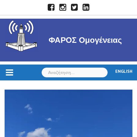
Skip
Facebook
Instagram
Twitter
LinkedIn
to
content
ΦΑΡΟΣ Ομογένειας
Αναζήτηση
ENGLISH
για: