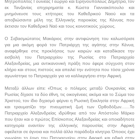
Μητροπολίτες Γουινέας Γεώργιο και Ειρηνουπόλεως Δημήτριο, τον
εκ Τανζανίας επιχειρηματία κ. Κώστα Γιαννακόπουλο και
μνημόνευσε τους κτήτορες του Καθεδρικού Ναού και τα
αποβιώσαντα μέλη της Ελληνικής παροικίας της Κένυας που
έκτισαν τον Καθεδρικό Ναό και τους κοινοτικούς χώρους.
Ο Σεβασμιώτατος Μακάριος στην αντιφώνηση του καλωσόρισε
για μια ακόμη φορά τον Πατριάρχη της αγάπης στην Κένυα,
αναφέρθηκε στις προκλήσεις των καιρών και καταδίκασε την
εισβολή του Πατριαρχείου της Ρωσίας στο Πατριαρχείο
Αλεξανδρείας, μια αντικανονική πράξη που έφερε σύγχυση στον
κλήρο και στους πιστούς και απειλεί την ενότητα που τόσα χρόνια
αγωνίστηκε το Πατριαρχείο για να καλλιεργήσει στην Αφρική.
Μεταξύ άλλων είπε: «Όπως ο πόλεμος μεταξύ Ουκρανίας και
Ρωσίας δίχασε τα δύο έθνη, τις οικογένειες ακόμα και το Σώμα του
Χριστού, τον ίδιο διχασμό φέρνει η Ρωσική Εκκλησία στην Αφρική
και τραυματίζει την πνευματική ζωή των Ορθοδόξων…….Το
Πατριαρχείο Αλεξανδρείας ιδρύθηκε από τον Απόστολο Μάρκο
που ήταν και ο πρώτος Επίσκοπος Αλεξανδρείας και οποιαδήποτε
κατηγορία εναντίον της ελληνικής παρουσίας στην Αφρική
οφείλεται σε άγνοια και πολλά άλλα παράδοξα κίνητρα. Όποιος έχει
γνωρίσει το έργο του Πατριαρχείου στην Αφρική και ειδικά στην