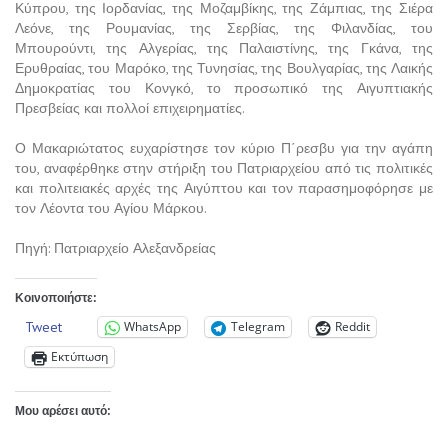
Κύπρου, της Ιορδανίας, της Μοζαμβίκης, της Ζάμπιας, της Σιέρα
Λεόνε, της Ρουμανίας, της Σερβίας, της Φιλανδίας, του
Μπουρούντι, της Αλγερίας, της Παλαιστίνης, της Γκάνα, της
Ερυθραίας, του Μαρόκο, της Τυνησίας, της Βουλγαρίας, της Λαικής
Δημοκρατίας του Κονγκό, το προσωπικό της Αιγυπτιακής
Πρεσβείας και πολλοί επιχειρηματίες.
Ο Μακαριώτατος ευχαρίστησε τον κύριο Π΄ρεσβυ για την αγάπη
του, αναφέρθηκε στην στήριξη του Πατριαρχείου από τις πολιτικές
και πολιτειακές αρχές της Αιγύπτου και τον παρασημοφόρησε με
τον Λέοντα του Αγίου Μάρκου.
Πηγή: Πατριαρχείο Αλεξανδρείας
Κοινοποιήστε:
Tweet
WhatsApp
Telegram
Reddit
Εκτύπωση
Μου αρέσει αυτό: