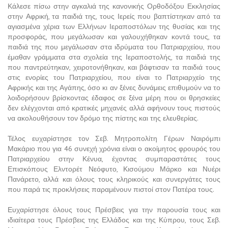
Κάλεσε πίσω στην αγκαλιά της κανονικής Ορθοδόξου Εκκλησίας
στην Αφρική, τα παιδιά της, τους Ιερείς που βαπτίστηκαν από τα
αγιασμένα χέρια των Ελλήνων Ιεραποστόλων της θυσίας και της
προσφοράς, που μεγάλωσαν και γαλουχήθηκαν κοντά τους, τα
παιδιά της που μεγάλωσαν στα ιδρύματα του Πατριαρχείου, που
έμαθαν γράμματα στα σχολεία της Ιεραποστολής, τα παιδιά της
που παντρεύτηκαν, χειροτονήθηκαν, και βάφτισαν τα παιδιά τους
στις ενορίες του Πατριαρχείου, που είναι το Πατριαρχείο της
Αφρικής και της Αγάπης, όσο κι αν ξένες δυνάμεις επιθυμούν να το
λοιδορήσουν βρίσκοντας έδαφος σε ξένα μέρη που οι θρησκείες
δεν ελέγχονται από κρατικές μηχανές αλλά αφήνουν τους πιστούς
να ακολουθήσουν τον δρόμο της πίστης και της ελευθερίας.
Τέλος ευχαρίστησε τον Σεβ. Μητροπολίτη Γέρων Ναιρόμπι
Μακάριο που για 46 συνεχή χρόνια είναι ο ακοίμητος φρουρός του
Πατριαρχείου στην Κένυα, έχοντας συμπαραστάτες τους
Επισκόπους Ελντορέτ Νεόφυτο, Κισούμου Μάρκο και Νυέρι
Πανάρετο, αλλά και όλους τους κληρικούς και συνεργάτες τους
που παρά τις προκλήσεις παραμένουν πιστοί στον Πατέρα τους.
Ευχαρίστησε όλους τους Πρέσβεις για την παρουσία τους και
ιδιαίτερα τους Πρέσβεις της Ελλάδος και της Κύπρου, τους Σεβ.