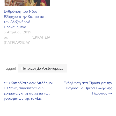
Ενθρόνιση του Νέου
Εξάρχου στην Κύπρο απο
τον Αλεξανδρινό
Προκαθήμενο
3 Απριλίου, 2019
σε "ΕΚΚΛΗΣΙΑ
(ΠΑΤΡΙΑΡΧΕΙΑ)"
Tagged
Πατριαρχείο Αλεξανδρείας
Πλοήγηση
«Καποδίστριας»: Απόδημοι
Εκδήλωση στα Τίρανα για την
Έλληνες συγκεντρώνουν
Παγκόσμια Ημέρα Ελληνικής
χρήματα για τη συνέχεια των
Γλώσσας
άρθρων
γυρισμάτων της ταινίας