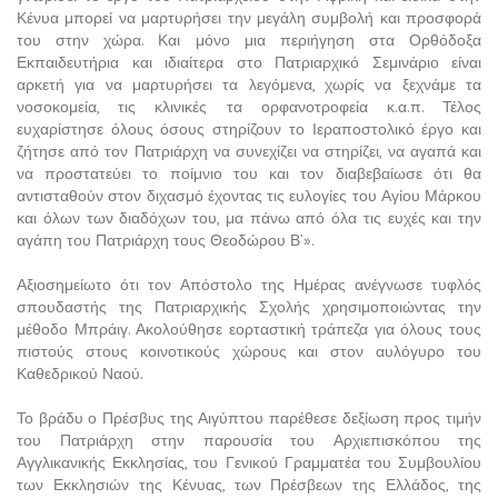
Κένυα μπορεί να μαρτυρήσει την μεγάλη συμβολή και προσφορά
του στην χώρα. Και μόνο μια περιήγηση στα Ορθόδοξα
Εκπαιδευτήρια και ιδιαίτερα στο Πατριαρχικό Σεμινάριο είναι
αρκετή για να μαρτυρήσει τα λεγόμενα, χωρίς να ξεχνάμε τα
νοσοκομεία, τις κλινικές τα ορφανοτροφεία κ.α.π. Τέλος
ευχαρίστησε όλους όσους στηρίζουν το Ιεραποστολικό έργο και
ζήτησε από τον Πατριάρχη να συνεχίζει να στηρίζει, να αγαπά και
να προστατεύει το ποίμνιο του και τον διαβεβαίωσε ότι θα
αντισταθούν στον διχασμό έχοντας τις ευλογίες του Αγίου Μάρκου
και όλων των διαδόχων του, μα πάνω από όλα τις ευχές και την
αγάπη του Πατριάρχη τους Θεοδώρου Β’».
Αξιοσημείωτο ότι τον Απόστολο της Ημέρας ανέγνωσε τυφλός
σπουδαστής της Πατριαρχικής Σχολής χρησιμοποιώντας την
μέθοδο Μπράιγ. Ακολούθησε εορταστική τράπεζα για όλους τους
πιστούς στους κοινοτικούς χώρους και στον αυλόγυρο του
Καθεδρικού Ναού.
Το βράδυ ο Πρέσβυς της Αιγύπτου παρέθεσε δεξίωση προς τιμήν
του Πατριάρχη στην παρουσία του Αρχιεπισκόπου της
Αγγλικανικής Εκκλησίας, του Γενικού Γραμματέα του Συμβουλίου
των Εκκλησιών της Κένυας, των Πρέσβεων της Ελλάδος, της