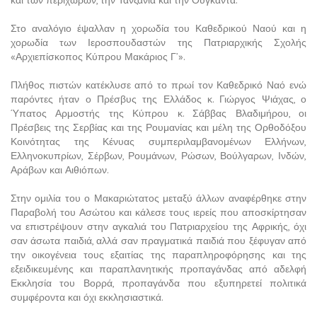
Στο αναλόγιο έψαλλαν η χορωδία του Καθεδρικού Ναού και η
χορωδία των Ιεροσπουδαστών της Πατριαρχικής Σχολής
«Αρχιεπίσκοπος Κύπρου Μακάριος Γ’».
Πλήθος πιστών κατέκλυσε από το πρωί τον Καθεδρικό Ναό ενώ
παρόντες ήταν ο Πρέσβυς της Ελλάδος κ. Γιώργος Ψιάχας, ο
Ύπατος Αρμοστής της Κύπρου κ. Σάββας Βλαδιμήρου, οι
Πρέσβεις της Σερβίας και της Ρουμανίας και μέλη της Ορθοδόξου
Κοινότητας της Κένυας συμπεριλαμβανομένων Ελλήνων,
Ελληνοκυπρίων, Σέρβων, Ρουμάνων, Ρώσων, Βούλγαρων, Ινδών,
Αράβων και Αιθιόπων.
Στην ομιλία του ο Μακαριώτατος μεταξύ άλλων αναφέρθηκε στην
Παραβολή του Ασώτου και κάλεσε τους ιερείς που αποσκίρτησαν
να επιστρέψουν στην αγκαλιά του Πατριαρχείου της Αφρικής, όχι
σαν άσωτα παιδιά, αλλά σαν πραγματικά παιδιά που ξέφυγαν από
την οικογένεια τους εξαιτίας της παραπληροφόρησης και της
εξειδικευμένης και παραπλανητικής προπαγάνδας από αδελφή
Εκκλησία του Βορρά, προπαγάνδα που εξυπηρετεί πολιτικά
συμφέροντα και όχι εκκλησιαστικά.