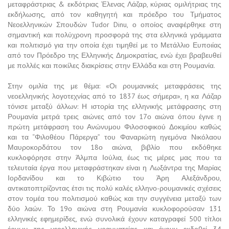
μεταφράστριας & εκδότριας Έλενας Λάζαρ, κύριας ομιλήτριας της
εκδήλωσης, από τον καθηγητή και πρόεδρο του Τμήματος
Νεοελληνικών Σπουδών Tudor Dinu, ο οποίος αναφέρθηκε στη
σημαντική και πολύχρονη προσφορά της στα ελληνικά γράμματα
και πολιτισμό για την οποία έχει τιμηθεί με το Μετάλλιο Ευποιίας
από τον Πρόεδρο της Ελληνικής Δημοκρατίας, ενώ έχει βραβευθεί
με πολλές και ποικίλες διακρίσεις στην Ελλάδα και στη Ρουμανία.
Στην ομιλία της με θέμα: «Οι ρουμανικές μεταφράσεις της
νεοελληνικής λογοτεχνίας από το 1837 έως σήμερα», η κα Λάζαρ
τόνισε μεταξύ άλλων: Η ιστορία της ελληνικής μετάφρασης στη
Ρουμανία μετρά τρεις αιώνες από τον 17ο αιώνα όπου έγινε η
πρώτη μετάφραση του Ανώνυμου Φιλοσοφικού Δοκιμίου καθώς
και τα “Φιλοθέου Πάρεργα” του Φαναριώτη ηγεμόνα Νικόλαου
Μαυροκορδάτου τον 18ο αιώνα, βιβλίο που εκδόθηκε
κυκλοφόρησε στην Άλμπα Ιούλια, έως τις μέρες μας που τα
τελευταία έργα που μεταφράστηκαν είναι η Λωξάντρα της Μαρίας
Ιορδανίδου και το Κιβώτιο του Άρη Αλεξάνδρου,
αντικατοπτρίζοντας έτσι τις πολύ καλές ελληνο-ρουμανικές σχέσεις
στον τομέα του πολιτισμού καθώς και την συγγένεια μεταξύ των
δύο λαών. Το 19ο αιώνα στη Ρουμανία κυκλοφορούσαν 131
ελληνικές εφημερίδες, ενώ συνολικά έχουν καταγραφεί 500 τίτλοι
έργων της νεοελληνικής γραμματείας και έχουν εκδοθεί 34