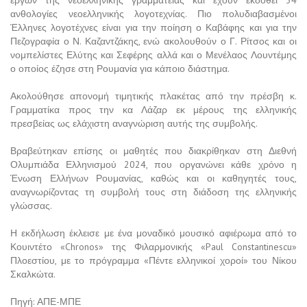
ανθολογίες νεοελληνικής λογοτεχνίας. Πιο πολυδιαβασμένοι
Έλληνες λογοτέχνες είναι για την ποίηση ο Καβάφης και για την
Πεζογραφία ο Ν. Καζαντζάκης, ενώ ακολουθούν ο Γ. Ρίτσος και οι
νομπελίστες Ελύτης και Σεφέρης αλλά και ο Μενέλαος Λουντέμης
ο οποίος έζησε στη Ρουμανία για κάποιο διάστημα.
Ακολούθησε απονομή τιμητικής πλακέτας από την πρέσβη κ.
Γραμματίκα προς την κα Λάζαρ εκ μέρους της ελληνικής
πρεσβείας ως ελάχιστη αναγνώριση αυτής της συμβολής.
Βραβεύτηκαν επίσης οι μαθητές που διακρίθηκαν στη Διεθνή
Ολυμπιάδα Ελληνισμού 2024, που οργανώνει κάθε χρόνο η
Ένωση Ελλήνων Ρουμανίας, καθώς και οι καθηγητές τους,
αναγνωρίζοντας τη συμβολή τους στη διάδοση της ελληνικής
γλώσσας.
Η εκδήλωση έκλεισε με ένα μοναδικό μουσικό αφιέρωμα από το
Κουιντέτο «Chronos» της Φιλαρμονικής «Paul Constantinescu»
Πλοεστίου, με το πρόγραμμα «Πέντε ελληνικοί χοροί» του Νίκου
Σκαλκώτα.
Πηγή: ΑΠΕ-ΜΠΕ