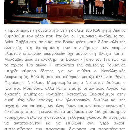
«Πέρυσι είχαμε τη δυνατότητα με τη διάλεξη του Καθηγητή Dinu να
θυμηθούμε τον ρόλο που έπαιξαν οι Ηγεμονικές Ακαδημίες του
Αγίου Σάββα στο Ιάσιο και στο Βουκουρέστι και η διδασκαλία της
ελληνικής στη διαμόρφωση των συνειδήσεων των νεαρών
βλαστών επιφανών οικογενειών όχι μόνον στη Βλαχία και τη
Μολδαβία, αλλά σε ολόκληρη τη Βαλκανική από τον 17ο έως και
το πρώτο 19ο αιώνα. Η επικράτεια της σημερινής Ρουμανίας
υπήρξε εύφορο έδαφος για να ανθίσει ο Νεοελληνικός
Διαφωτισμός. Εδώ δραστηριοποιήθηκαν μεταξύ άλλων ο Ρήγας
Φεραίος, ο Νικόλαος Μαυροκορδάτος, ο Νεόφυτος Δούκας, ο
Ιώσηπος Μοισιόδαξ, αλλά και ο επίσης σημαντικός λόγιος και
δικαστής Δημήτριος Φωτιάδης Καταρτζής. Ευρισκόμενοι στην
αυγή μίας νέας εποχής, των ηλεκτρονικών δικτύων και της
τεχνητής νοημοσύνης, των αλγορίθμων και των μέσων κοινωνικής
δικτύωσης, όπου η εικόνα και τα μηνύματα των 160 χαρακτήρων
κυριαρχούν, θέλω να πιστεύω ότι η ελληνική γλώσσα θα συνεχίσει
να ανταποκρίνεται και να επιβιώνει σαν “γερό σκαρί”,
εμπλουτίζοντας την παγκόσμια διανόηση και προσφέροντας