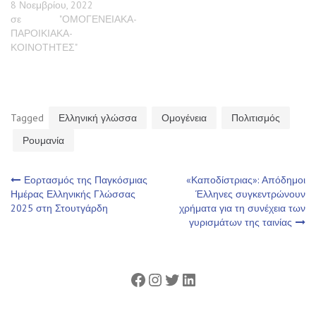
8 Νοεμβρίου, 2022
σε "ΟΜΟΓΕΝΕΙΑΚΑ-
ΠΑΡΟΙΚΙΑΚΑ-
ΚΟΙΝΟΤΗΤΕΣ"
Tagged
Ελληνική γλώσσα
Ομογένεια
Πολιτισμός
Ρουμανία
Πλοήγηση
Εορτασμός της Παγκόσμιας
«Καποδίστριας»: Απόδημοι
Ημέρας Ελληνικής Γλώσσας
Έλληνες συγκεντρώνουν
2025 στη Στουτγάρδη
χρήματα για τη συνέχεια των
άρθρων
γυρισμάτων της ταινίας
Facebook
Instagram
Twitter
Linkedin