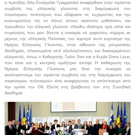
η πρέσβης Λίλη-Ευαγγελία Γραμματίκα αναφέρθηκε στην τεράστια
συμβολή της ελληνικής γλώσσας στη διαμόρφωση του
παγκόσμιου πολιτισμού, ενώ εξέφρασε τις ευχαριστίες και την
ευγνωμοσύνη της σε όλους όσους αγαπούν, μαθαίνουν, και
προωθούν την ελληνική γλώσσα. «Νιώθω ιδιαίτερη τιμή, αλλά και
συγκίνηση, που μου δίνεται η ευκαιρία να χαιρετίσω σήμερα, εκ
μέρους της ελληνικής Πολιτείας, τον λαμπρό αυτό εορτασμό της
Ημέρας Ελληνικής Γλώσσας, στην αίθουσα της ρουμανικής
Ακαδημίας, πλαισιωμένη από αξιολογότατους και διακεκριμένους
ελληνιστές, όπως ο Καθηγητής Tudor Dinu και η Κυρία Elena Lazar,
που είναι και η κεντρική ομιλήτρια απόψε. Η καθιέρωση της
Ημέρας Ελληνικής Γλώσσας μας δίνει την ευκαιρία να
αναλογιστούμε την τεράστια συμβολή της στη διαμόρφωση του
παγκόσμιου πολιτισμού» είπε αναφέροντας το απόσπασμα από
την ομιλία του Οδ. Ελύτη στη βράβευση του στη Σουηδική
Ακαδημία.