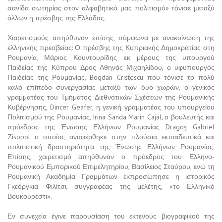
σανίδα σωτηρίας στον αλφαβητικό μας πολιτισμό» τόνισε μεταξύ
άλλων η πρέσβης της Ελλάδας.
Χαιρετισμούς απηύθυναν επίσης, σύμφωνα με ανακοίνωση της
ελληνικής πρεσβείας: Ο πρέσβης της Κυπριακής Δημοκρατίας στη
Ρουμανία, Μάριος Κουντουρίδης εκ μέρους της υπουργού
Παιδείας της Κύπρου Δρος Αθηνάς Μιχαηλίδου, ο υφυπουργός
Παιδείας της Ρουμανίας, Bogdan Cristescu που τόνισε το πολύ
καλό επίπεδο συνεργασίας μεταξύ των δύο χωρών, ο γενικός
γραμματέας του Τμήματος Διεθνοτικών Σχέσεων της Ρουμανικής
Κυβέρνησης, Dincer Geafer, η γενική γραμματέας του υπουργείου
Πολιτισμού της Ρουμανίας, Irina Sanda Marin Cajal, ο βουλευτής και
πρόεδρος της Ένωσης Ελλήνων Ρουμανίας Dragoș Gabriel
Zisopol ο οποίος αναφέρθηκε στην πλούσια εκπαιδευτικά και
πολιτιστική δραστηριότητα της Ένωσης Ελλήνων Ρουμανίας.
Επίσης, χαιρετισμό απηύθυναν ο πρόεδρος του Ελληνο-
Ρουμανικού Εμπορικού Επιμελητηρίου, Βασίλειος Σταύρου, ενώ τη
Ρουμανική Ακαδημία Γραμμάτων εκπροσώπησε η ιστορικός
Γκεόργκια Φιλίτσι, συγγραφέας της μελέτης, «το Ελληνικό
Βουκουρέστι».
Εν συνεχεία έγινε παρουσίαση του εκτενούς βιογραφικού της