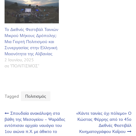
Το Διεθνές Φεστιβάλ Ταινιών
Μικρού Μήκους Δρόπολης:
Μια Γιορτή Πολιτισμού και
Συνεργασίας στην Ελληνική
Μειονότητα της Αλβανίας
2 Ιουνίου, 2025
σε "ΠΟΛΙΤΙΣΜΟΣ"
Tagged
Πολιτισμός
Πλοήγηση
Σπουδαία ανακάλυψη στα
«Κάντε ταινίες όχι πόλεμο» Ο
βάθη της Μεσογείου – Ψαράδες
Κώστας Φέρρης από το 45ο
εντόπισαν αρχαίο ναυάγιο του
Διεθνές Φεστιβάλ
άρθρων
1ου αιώνα π.Χ. με άθικτο το
Κινηματογράφου Καΐρου