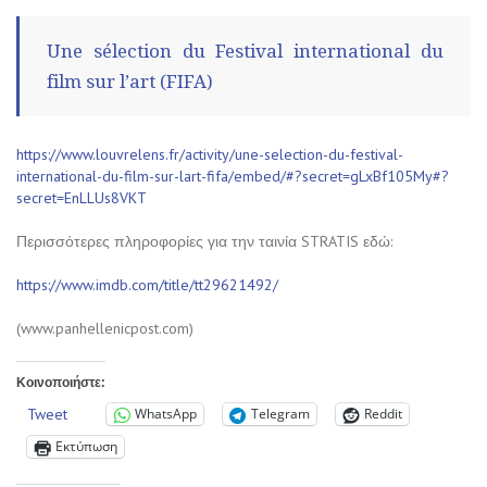
Une sélection du Festival international du
film sur l’art (FIFA)
https://www.louvrelens.fr/activity/une-selection-du-festival-
international-du-film-sur-lart-fifa/embed/#?secret=gLxBf105My#?
secret=EnLLUs8VKT
Περισσότερες πληροφορίες για την ταινία STRATIS εδώ:
https://www.imdb.com/title/tt29621492/
(www.panhellenicpost.com)
Κοινοποιήστε:
Tweet
WhatsApp
Telegram
Reddit
Εκτύπωση