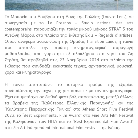
Το Μουσείο του Λούβρου στη Λανς της Γαλλίας (Louvre-Lens), σε
συνεργασία με το Le Fresnoy – Studio national des arts
contemporains, παρουσιάζει την ταινία μικρού μήκους STRATIS του
Αντώνη Μάρου, στο πλαίσιο της έκθεσης Exils – Regards d’ artistes.
Όπως αναφέρει ανακοίνωση της Ομάδας Transition Lands, η ταινία
που αποτελεί την πρώτη κινηματογραφική παραγωγή
μυθοπλασίας που γυρίστηκε εξ ολοκλήρου στο νησί του Άη
Στράτη, θα προβληθεί στις 23 Νοεμβρίου 2024 στο πλαίσιο της
έκθεσης που συνδυάζει εικαστικές τέχνες, αρχιτεκτονική, μουσική,
χορό και κινηματογράφο.
Η ταινία αποτυπώνει το ιστορικό τραύμα της εξορίας
συνδυάζοντας την τέχνη της performance με τον κινηματογράφο.
Έχει συμμετάσχει σε διεθνή φεστιβάλ, αποσπώντας, μεταξύ άλλων,
τα βραβεία της “Καλύτερης Ελληνικής Παραγωγής” και της
“Καλύτερης Πειραματικής Ταινίας” στο Athens Short Film Festival
2023, το “Best Experimental Film Award” στο Fine Arts Film Festival
της Καλιφόρνιας των ΗΠΑ και το “Best Experimental Film Award”
στο 7th Art Independent International Film Festival της Ινδίας.