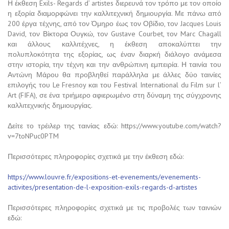
Η έκθεση Exils- Regards d’ artistes διερευνά τον τρόπο με τον οποίο
η εξορία διαμορφώνει την καλλιτεχνική δημιουργία. Με πάνω από
200 έργα τέχνης, από τον Όμηρο έως τον Οβίδιο, τον Jacques Louis
David, τον Βίκτορα Ουγκώ, τον Gustave Courbet, τον Marc Chagall
και άλλους καλλιτέχνες, η έκθεση αποκαλύπτει την
πολυπλοκότητα της εξορίας, ως έναν διαρκή διάλογο ανάμεσα
στην ιστορία, την τέχνη και την ανθρώπινη εμπειρία. Η ταινία του
Αντώνη Μάρου θα προβληθεί παράλληλα με άλλες δύο ταινίες
επιλογής του Le Fresnoy και του Festival International du Film sur l’
Art (FIFA), σε ένα τριήμερο αφιερωμένο στη δύναμη της σύγχρονης
καλλιτεχνικής δημιουργίας.
Δείτε το τρέιλερ της ταινίας εδώ: https://www.youtube.com/watch?
v=7toNPuc0PTM
Περισσότερες πληροφορίες σχετικά με την έκθεση εδώ:
https://www.louvre.fr/expositions-et-evenements/evenements-
activites/presentation-de-l-exposition-exils-regards-d-artistes
Περισσότερες πληροφορίες σχετικά με τις προβολές των ταινιών
εδώ: